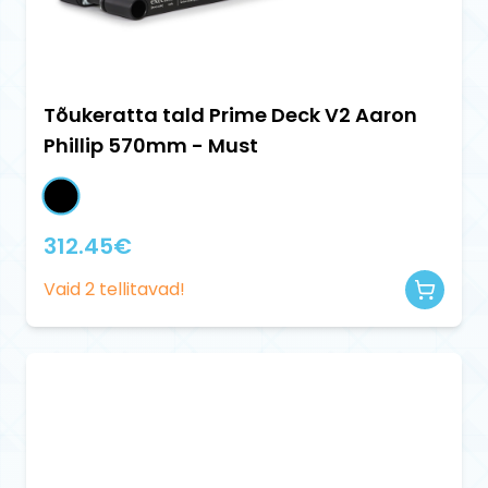
Tõukeratta tald Prime Deck V2 Aaron
Phillip 570mm - Must
312.45
€
Vaid
2
tellitavad!