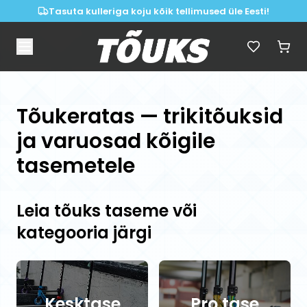
Tasuta kulleriga koju kõik tellimused üle Eesti!
Tõukeratas — trikitõuksid
ja varuosad kõigile
tasemetele
Leia tõuks taseme või
kategooria järgi
Kesktase
Pro tase