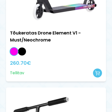
Tõukeratas Drone Element V1 -
Must/Neochrome
260.70
€
Tellitav