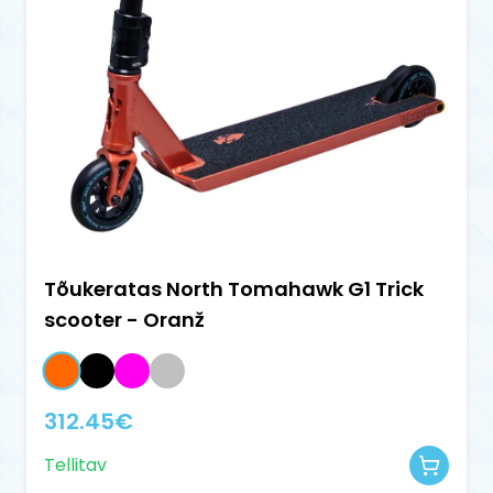
Tõukeratas North Tomahawk G1 Trick
scooter - Oranž
312.45
€
Tellitav