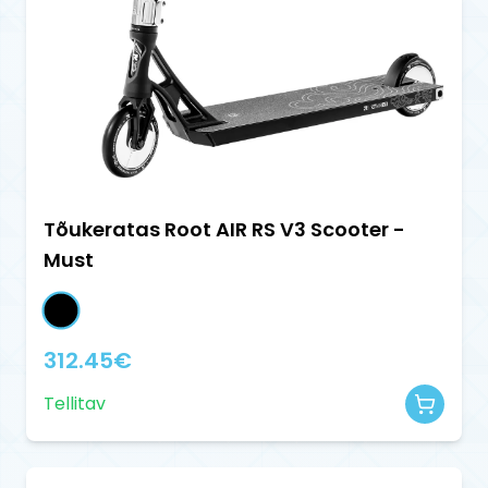
Tõukeratas Root AIR RS V3 Scooter -
Must
312.45
€
Tellitav