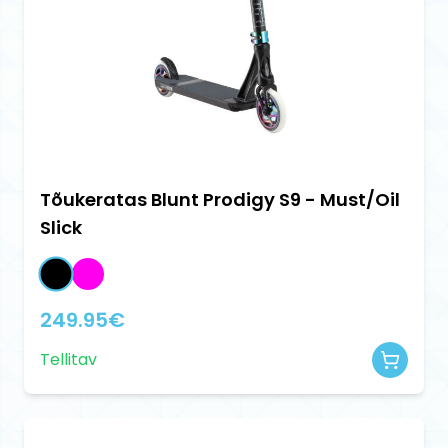
Tõukeratas Blunt Prodigy S9 - Must/Oil
Slick
249.95
€
Tellitav