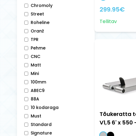
Chromoly
299.95
€
Street
Tellitav
Roheline
Oranž
TPR
Pehme
CNC
Matt
Mini
100mm
ABEC9
88A
10 kodaraga
Tõukeratta t
Must
V1,5 6' x 550
Standard
Signature