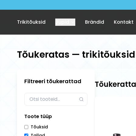
Trikitõuksid
Jupid
Brändid
Kontakt
Tõukeratas — trikitõuksid
Filtreeri tõukerattad
Tõukeratta
Toote tüüp
Tõuksid
Tallad