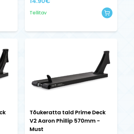
14.90
€
Tellitav
ck
Tõukeratta tald Prime Deck
V2 Aaron Phillip 570mm -
Must