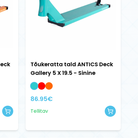
Deck
Tõukeratta tald ANTICS Deck
Gallery 5 X 19.5 - Sinine
86.95
€
Tellitav