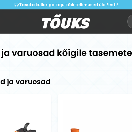
Tasuta kulleriga koju kõik tellimused üle Eesti!
 ja varuosad kõigile tasemete
d ja varuosad