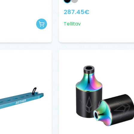
287.45
€
Tellitav