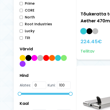
Prime
CORE
Tõukeratta t
North
Aether 470m
Root Industries
Lucky
Tilt
224.45
€
Värvid
Tellitav
Hind
Alates:
Kuni:
Kaal