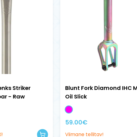
nks Striker
Blunt Fork Diamond IHC 
bar - Raw
Oil Slick
59.00
€
d!
Viimane tellitav!