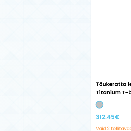
Tõukeratta le
Titanium T-
312.45
€
Vaid
2
tellitava