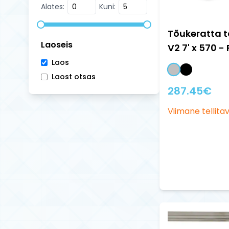
Alates:
Kuni:
Tõukeratta t
Laoseis
V2 7' x 570 -
Laos
Laost otsas
287.45
€
Viimane tellitav