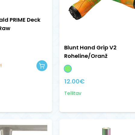
ald PRIME Deck
 Raw
Blunt Hand Grip V2
Roheline/Oranž
!
12.00
€
Tellitav