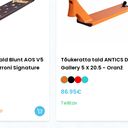
ald Blunt AOS V5
Tõukeratta tald ANTICS 
roni Signature
Gallery 5 X 20.5 - Oranž
86.95
€
Tellitav
d!