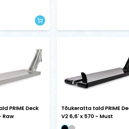
ald PRIME Deck
Tõukeratta tald PRIME De
 - Raw
V2 6,6' x 570 - Must