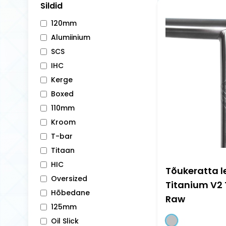
Sildid
120mm
Alumiinium
SCS
IHC
Kerge
Boxed
110mm
Kroom
T-bar
Titaan
HIC
Tõukeratta le
Oversized
Titanium V2
Hõbedane
Raw
125mm
Oil Slick