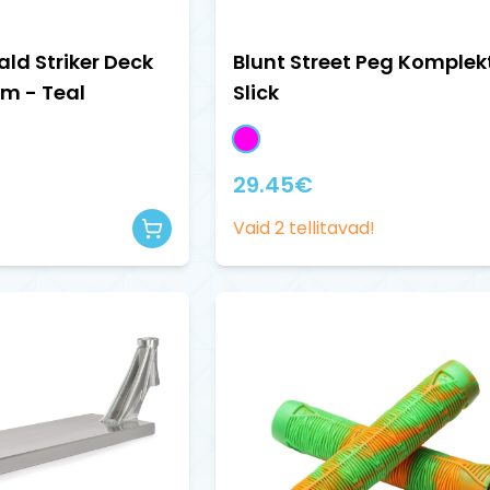
ald Striker Deck
Blunt Street Peg Komplekt
m - Teal
Slick
29.45
€
Vaid
2
tellitavad!