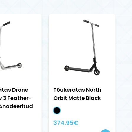
atas Drone
Tõukeratas North
 3 Feather-
Orbit Matte Black
 Anodeeritud
374.95
€