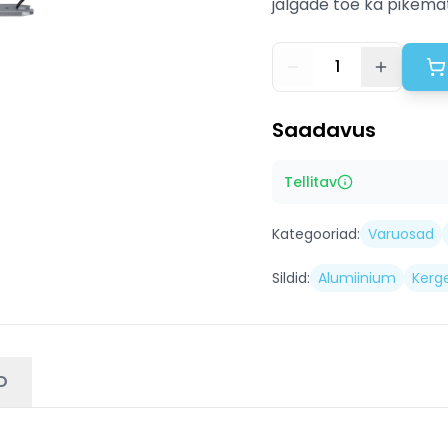
jalgade toe ka pikemate
1
Saadavus
Tellitav
Kategooriad:
Varuosad
Sildid:
Alumiinium
Kerg
D