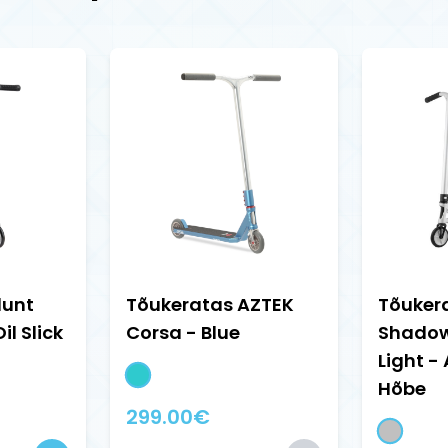
lunt
Tõukeratas AZTEK
Tõuker
il Slick
Corsa - Blue
Shadow
Light -
Hõbe
299.00
€