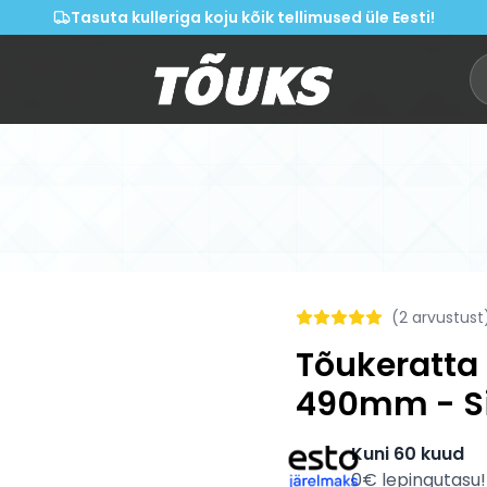
Tasuta kulleriga koju kõik tellimused üle Eesti!
(
2
arvustust
Tõukeratta 
490mm - Si
Kuni 60 kuud
0€ lepingutasu!