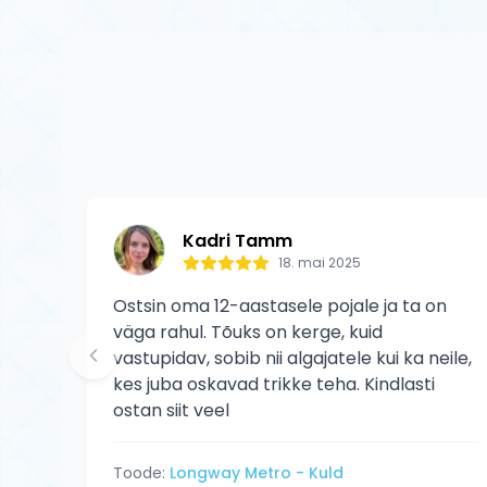
kehtib tootja gar
kasutaja põhjusta
Kadri Tamm
18. mai 2025
Ostsin oma 12-aastasele pojale ja ta on
väga rahul. Tõuks on kerge, kuid
vastupidav, sobib nii algajatele kui ka neile,
kes juba oskavad trikke teha. Kindlasti
ostan siit veel
Toode:
Longway Metro - Kuld