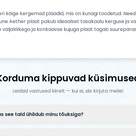
keri kõige kergemad plaadid, mis on kunagi toodetud. Need
kkune Aether plaat pakub ideaalset tasakaalu kerguse ja v
se väljalõikega ja konkaavse kujuga plaat tagab suurepärase
Korduma kippuvad küsimuse
Leidsid vastused kiirelt — kui ei, siis kirjuta meile!
s see tald ühildub minu tõuksiga?
li kolme asja: (1) rattasuurus — tald peab mahutama sinu
10 või 120 mm); (2) peatoru tüüp — integreeritud headtub