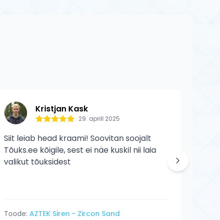
 kulumist ega
Kristjan Kask
29. aprill 2025
Siit leiab head kraami! Soovitan soojalt
Siit 
Tõuks.ee kõigile, sest ei näe kuskil nii laia
veelg
valikut tõuksidest
Toode:
AZTEK Siren - Zircon Sand
Tood