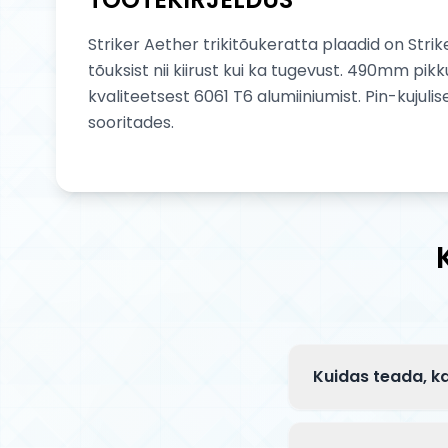
Striker Aether trikitõukeratta plaadid on Stri
tõuksist nii kiirust kui ka tugevust. 490mm pi
kvaliteetsest 6061 T6 alumiiniumist. Pin-kujuli
sooritades.
Kuidas teada, ka
Enne ostu kontrol
läbimõõtu (100, 1