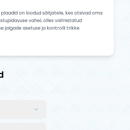
 plaadid on loodud sõitjatele, kes otsivad oma
astupidavuse vahel, olles valmistatud
 jalgade asetuse ja kontrolli trikke
d
 rataste
e vajab