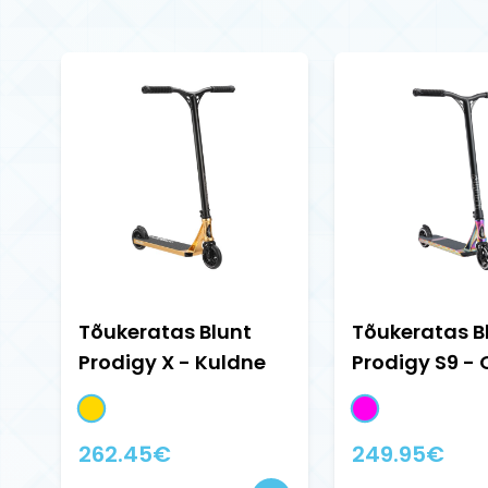
Tõukeratas Blunt
Tõukeratas B
Prodigy X - Kuldne
Prodigy S9 - O
262.45
€
249.95
€