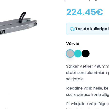
224.45
€
Tasuta kulleriga
Värvid
Striker Aether 490mm 
stabiilsem alumiinium 
sõitjatele.
Ideaalne valik neile, k
suurepärase kontrollig
Pin-kujuline väljalõig