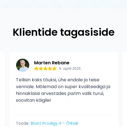
antii tootmisdefektide vastu. Garantii ei kata normaalset
tud kahjustusi.
Klientide tagasiside
Marten Rebane
9. aprill 2025
Tellisin kaks tõuksi, ühe endale ja teise
vennale. Mõlemad on super kvaliteediga ja
hinnaklassi arvestades parim valik turul,
soovitan kõigile!
Toode:
Blunt Prodigy X - Õlilaik