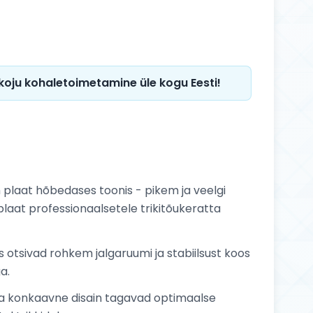
 koju kohaletoimetamine üle kogu Eesti!
plaat hõbedases toonis - pikem ja veelgi
plaat professionaalsetele trikitõukeratta
es otsivad rohkem jalgaruumi ja stabiilsust koos
a.
e ja konkaavne disain tagavad optimaalse