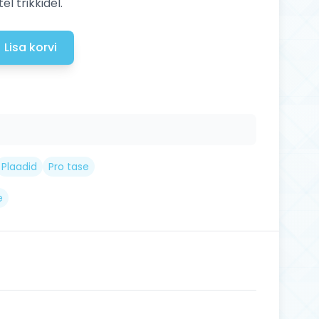
l trikkidel.
Lisa korvi
Plaadid
Pro tase
e