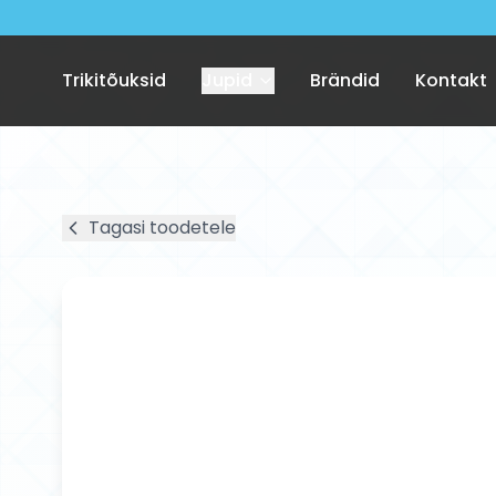
Trikitõuksid
Jupid
Brändid
Kontakt
Tagasi toodetele