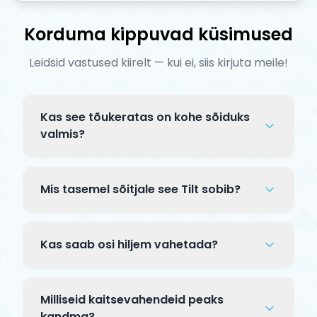
Korduma kippuvad küsimused
Leidsid vastused kiirelt — kui ei, siis kirjuta meile!
Kas see tõukeratas on kohe sõiduks
valmis?
Complete tõuksid tarnitakse osaliselt
lahtiselt pakendis. Tavaliselt tuleb
Mis tasemel sõitjale see Tilt sobib?
kinnitada lenks klambriga ja mõnikord
paigaldada esiratas — kogu protsess
See Tilt mudel on mõeldud kogenud
võtab 5–10 minutit. Kaasas on
sõitjatele, kes sooritavad keerulisi trikke
Kas saab osi hiljem vahetada?
paigaldusjuhend.
skatepargis. Premium komponendid ja
täiustatud jõudlus pro-taseme sõidu jaoks.
Jah! Complete tõuksi kõiki osi — talda,
lenksu, rattaid, kahvlit, klambrit — saab
Milliseid kaitsevahendeid peaks
hiljem eraldi uuendada. See võimaldab
kandma?