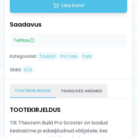
Lisa korvi
Saadavus
Tellitav
Kategooriad:
Tõuksid
Pro tase
Park
Sildid:
SCS
TOOTEKIRJELDUS
TEHNILISED ANDMED
TOOTEKIRJELDUS
Tilt Theorem Build Pro Scooter on loodud
keskastme ja edasijõudnud sõitjatele, kes