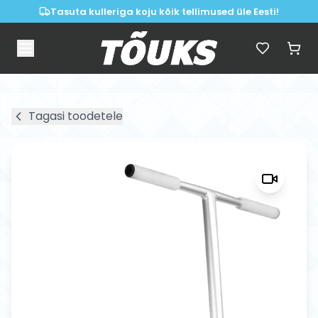
Tasuta kulleriga koju kõik tellimused üle Eesti!
Tagasi toodetele