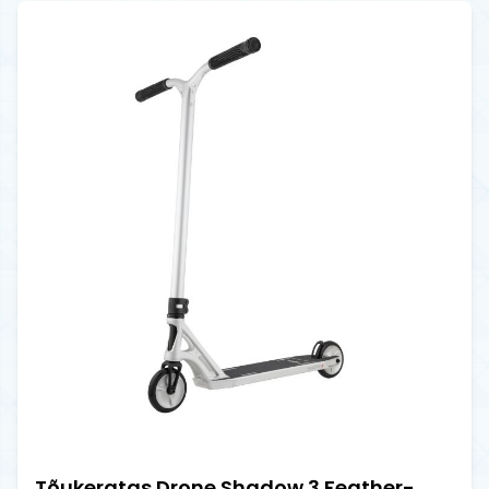
Tõukeratas Drone Shadow 3 Feather-