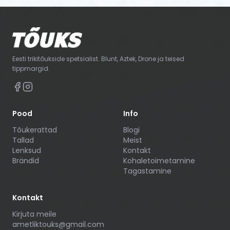
Eesti trikitõukside spetsialist. Blunt, Aztek, Drone ja teised
tippmargid.
Pood
Info
Tõukerattad
Blogi
Tallad
Meist
Lenksud
Kontakt
Brändid
Kohaletoimetamine
Tagastamine
Kontakt
Kirjuta meile
ametliktouks@gmail.com