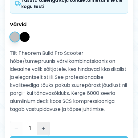
Tasuta kulleriga koju kohaletoimetamine üle
kogu Eesti!
Värvid
Tilt Theorem Build Pro Scooter
hõbe/tumepruunis värvikombinatsioonis on
ideaalne valik sõitjatele, kes hindavad klassikalist
ja elegantselt stiili. See professionaalse
kvaliteediga tõuks pakub suurepärast jõudlust nii
pargi- kui tänavasõiduks. Kerge 6000 seeria
alumiinium deck koos SCS kompressiooniga
tagab vastupidavuse ja täpse juhtimise.
1