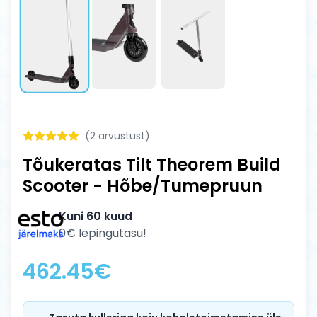
(
2
arvustust)
Tõukeratas Tilt Theorem Build
Scooter - Hõbe/Tumepruun
Kuni 60 kuud
0€ lepingutasu!
462.45
€