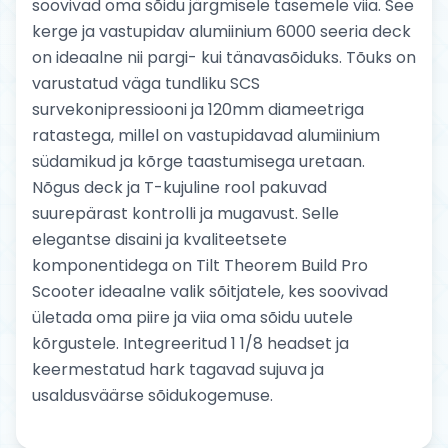
soovivad oma sõidu järgmisele tasemele viia. See
kerge ja vastupidav alumiinium 6000 seeria deck
on ideaalne nii pargi- kui tänavasõiduks. Tõuks on
varustatud väga tundliku SCS
survekonipressiooni ja 120mm diameetriga
ratastega, millel on vastupidavad alumiinium
südamikud ja kõrge taastumisega uretaan.
Nõgus deck ja T-kujuline rool pakuvad
suurepärast kontrolli ja mugavust. Selle
elegantse disaini ja kvaliteetsete
komponentidega on Tilt Theorem Build Pro
Scooter ideaalne valik sõitjatele, kes soovivad
ületada oma piire ja viia oma sõidu uutele
kõrgustele. Integreeritud 1 1/8 headset ja
keermestatud hark tagavad sujuva ja
usaldusväärse sõidukogemuse.