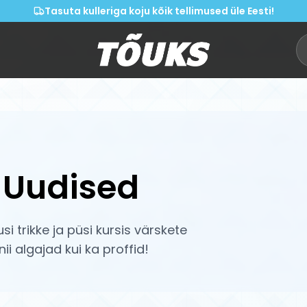
Tasuta kulleriga koju kõik tellimused üle Eesti!
& Uudised
i trikke ja püsi kursis värskete
i algajad kui ka proffid!