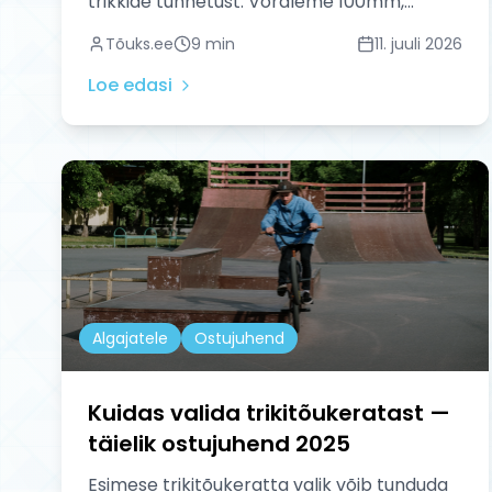
trikkide tunnetust. Võrdleme 100mm,
110mm ja 120mm rattaid ning selgitame
Tõuks.ee
9
min
11. juuli 2026
metall- vs plastsüdamiku ja kõvaduse
erinevusi, et leiaksid enda sõidule
Loe edasi
sobivaimad rattad.
Algajatele
Ostujuhend
Kuidas valida trikitõukeratast —
täielik ostujuhend 2025
Esimese trikitõukeratta valik võib tunduda