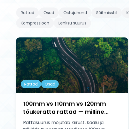
Rattad
Osad
Ostujuhend
Sõitmisstiil
K
Kompressioon
Lenksu suurus
Rattad
Osad
100mm vs 110mm vs 120mm
tõukeratta rattad — milline
suurus sobib sulle?
Rattasuurus mõjutab kiirust, kaalu ja