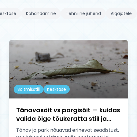
esktase
Kohandamine
Tehniline juhend
Algajatele
Sõitmisstiil
Kesktase
Tänavasõit vs pargisõit — kuidas
valida õige tõukeratta stiil ja
seadistus
Tänav ja park nõuavad erinevat seadistust.