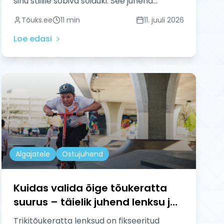
sinu stiilile sobiva sõiduki. See juhend
selgitab iga osa rolli, kõige olulisemad
Tõuks.ee
11
min
11. juuli 2026
kokkusobivuse reeglid ja kuidas kõik samm-
sammult kokku panna.
Loe edasi
Algajatele
Ostujuhend
Kuidas valida õige tõukeratta
suurus – täielik juhend lenksu ja
plaadi kohta
Trikitõukeratta lenksud on fikseeritud