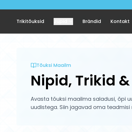
Trikitõuksid
Jupid
Brändid
Kontakt
Tõuksi Maailm
Nipid, Trikid 
Avasta tõuksi maailma saladusi, õpi uus
uudistega. Siin jagavad oma teadmisi ni