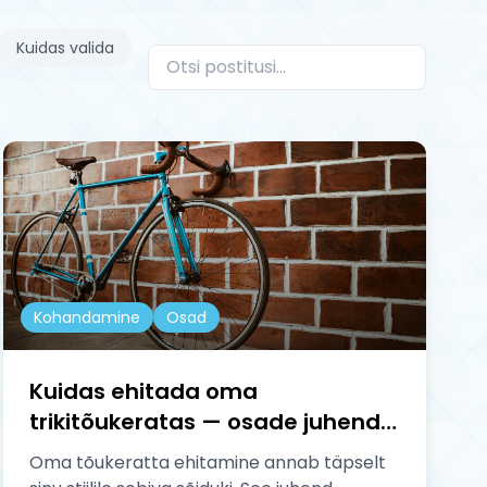
Kuidas valida
Kohandamine
Osad
Kuidas ehitada oma
trikitõukeratas — osade juhend
ja kokkupanek
Oma tõukeratta ehitamine annab täpselt