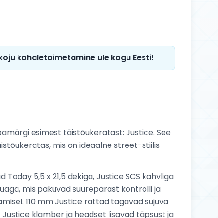
 koju kohaletoimetamine üle kogu Eesti!
märgi esimest täistõukeratast: Justice. See
stõukeratas, mis on ideaalne street-stiilis
d Today 5,5 x 21,5 dekiga, Justice SCS kahvliga
auaga, mis pakuvad suurepärast kontrolli ja
itamisel. 110 mm Justice rattad tagavad sujuva
ui Justice klamber ja headset lisavad täpsust ja