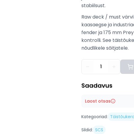
stabiilsust.
Raw deck / must värv
kaasaegse ja industria
fender ja 175 mm Pre
kontrolli. See täistõu
nõudlikele sõitjatele.
1
Saadavus
Laost otsas
Kategooriad:
Täistõuker
Sildid:
SCS