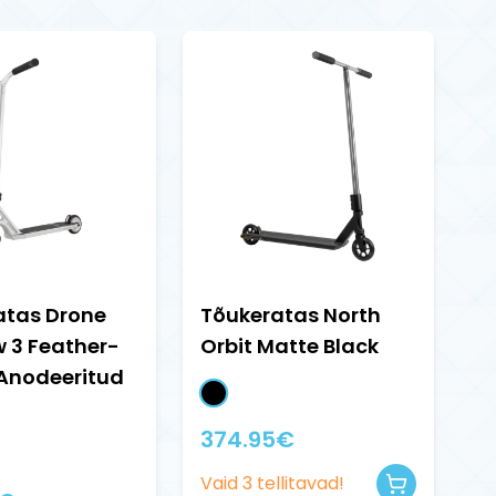
atas Drone
Tõukeratas North
 3 Feather-
Orbit Matte Black
 Anodeeritud
374.95
€
Vaid
3
tellitavad!