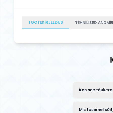
TOOTEKIRJELDUS
TEHNILISED ANDME
Kas see tõukera
Complete tõuksid 
klambriga ja mõn
Mis tasemel sõit