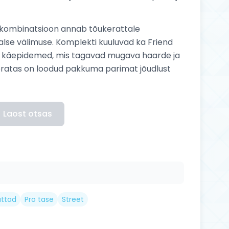
ikombinatsioon annab tõukerattale
alse välimuse. Komplekti kuuluvad ka Friend
y käepidemed, mis tagavad mugava haarde ja
keratas on loodud pakkuma parimat jõudlust
Laost otsas
attad
Pro tase
Street