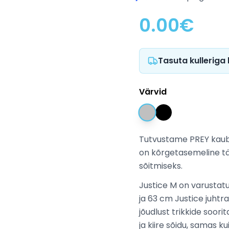
0.00
€
Tasuta kulleriga
Värvid
Tutvustame PREY kauba
on kõrgetasemeline täi
sõitmiseks.
Justice M on varustatu
ja 63 cm Justice juhtr
jõudlust trikkide soor
ja kiire sõidu, samas k