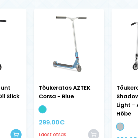
lunt
Tõukeratas AZTEK
Tõuker
il Slick
Corsa - Blue
Shadow
Light -
Hõbe
299.00
€
Laost otsas