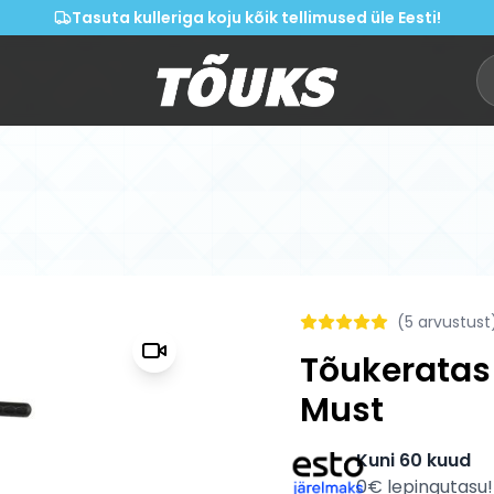
Tasuta kulleriga koju kõik tellimused üle Eesti!
(
5
arvustust
Tõukeratas 
Must
Kuni 60 kuud
0€ lepingutasu!