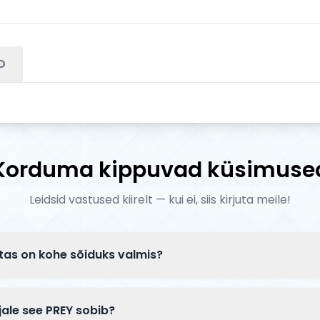
D
Korduma kippuvad küsimuse
Leidsid vastused kiirelt — kui ei, siis kirjuta meile!
tas on kohe sõiduks valmis?
tarnitakse osaliselt lahtiselt pakendis. Tavaliselt tuleb k
ikord paigaldada esiratas — kogu protsess võtab 5–10 min
jale see PREY sobib?