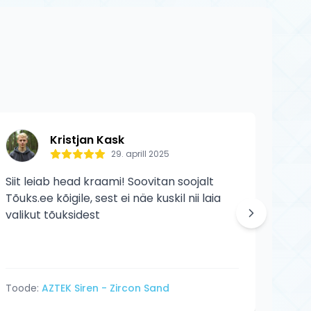
Kristjan Kask
29. aprill 2025
Siit leiab head kraami! Soovitan soojalt
Siit 
Tõuks.ee kõigile, sest ei näe kuskil nii laia
veelg
valikut tõuksidest
Toode:
AZTEK Siren - Zircon Sand
Tood