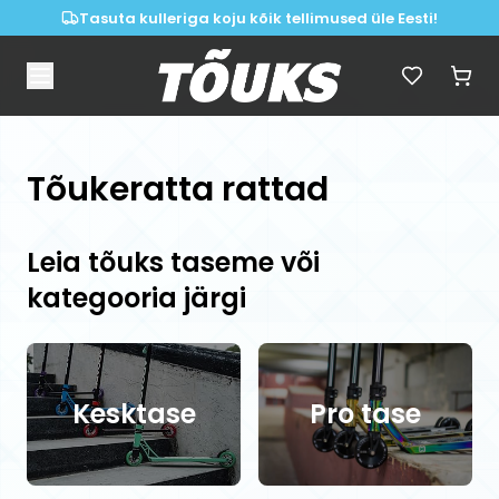
Tasuta kulleriga koju kõik tellimused üle Eesti!
Tõukeratta rattad
Leia tõuks taseme või
kategooria järgi
Kesktase
Pro tase