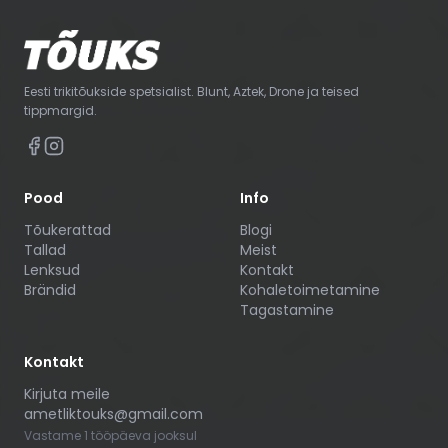
Tõukerattal on kaks ratast — esi- ja
tagaratas. Mõlemad rattad ei pea olema
ühesugused.
Eesti trikitõukside spetsialist. Blunt, Aztek, Drone ja teised
tippmargid.
Pood
Info
Tõukerattad
Blogi
Tallad
Meist
Lenksud
Kontakt
Brändid
Kohaletoimetamine
Tagastamine
Kontakt
Kirjuta meile
ametliktouks@gmail.com
Vastame 1 tööpäeva jooksul