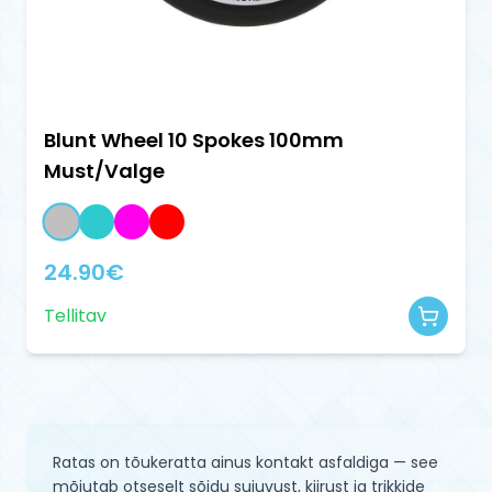
Blunt Wheel 10 Spokes 100mm
Must/Valge
24.90
€
Tellitav
Ratas on tõukeratta ainus kontakt asfaldiga — see
mõjutab otseselt sõidu sujuvust, kiirust ja trikkide