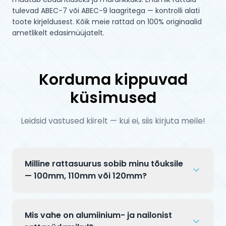
tulevad ABEC-7 või ABEC-9 laagritega — kontrolli alati 
toote kirjeldusest. Kõik meie rattad on 100% originaalid 
ametlikelt edasimüüjatelt.
Korduma kippuvad
küsimused
Leidsid vastused kiirelt — kui ei, siis kirjuta meile!
Milline rattasuurus sobib minu tõuksile
— 100mm, 110mm või 120mm?
100mm rattad on kergemad ja kiiremad
pööretes — sobivad park-sõitjatele, kes
Mis vahe on alumiinium- ja nailonist
vajavad kiiret rotatsiooni trikkide ajal. 110mm