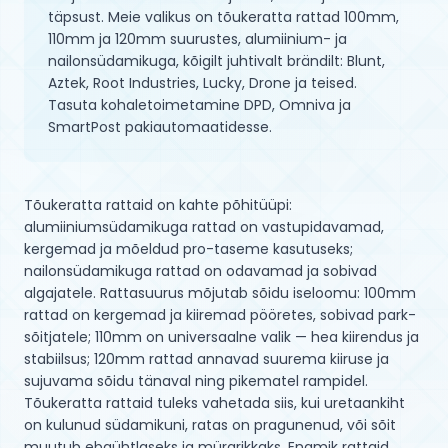
täpsust. Meie valikus on tõukeratta rattad 100mm,
110mm ja 120mm suurustes, alumiinium- ja
nailonsüdamikuga, kõigilt juhtivalt brändilt: Blunt,
Aztek, Root Industries, Lucky, Drone ja teised.
Tasuta kohaletoimetamine DPD, Omniva ja
SmartPost pakiautomaatidesse.
Tõukeratta rattaid on kahte põhitüüpi: 
alumiiniumsüdamikuga rattad on vastupidavamad, 
kergemad ja mõeldud pro-taseme kasutuseks; 
nailonsüdamikuga rattad on odavamad ja sobivad 
algajatele. Rattasuurus mõjutab sõidu iseloomu: 100mm 
rattad on kergemad ja kiiremad pööretes, sobivad park-
sõitjatele; 110mm on universaalne valik — hea kiirendus ja 
stabiilsus; 120mm rattad annavad suurema kiiruse ja 
sujuvama sõidu tänaval ning pikematel rampidel. 
Tõukeratta rattaid tuleks vahetada siis, kui uretaankiht 
on kulunud südamikuni, ratas on pragunenud, või sõit 
muutub ebaühtlaseks ja mürarikkaks. Enamik rattaid 