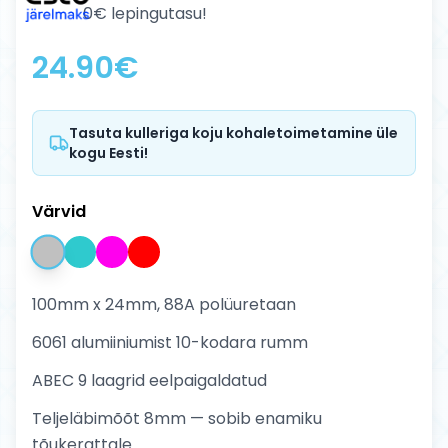
0€ lepingutasu!
24.90
€
Tasuta kulleriga koju kohaletoimetamine üle
kogu Eesti!
Värvid
100mm x 24mm, 88A polüuretaan
6061 alumiiniumist 10-kodara rumm
ABEC 9 laagrid eelpaigaldatud
Teljeläbimõõt 8mm — sobib enamiku
tõukerattale