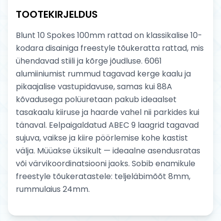
TOOTEKIRJELDUS
Blunt 10 Spokes 100mm rattad on klassikalise 10-
kodara disainiga freestyle tõukeratta rattad, mis
ühendavad stiili ja kõrge jõudluse. 6061
alumiiniumist rummud tagavad kerge kaalu ja
pikaajalise vastupidavuse, samas kui 88A
kõvadusega polüuretaan pakub ideaalset
tasakaalu kiiruse ja haarde vahel nii parkides kui
tänaval. Eelpaigaldatud ABEC 9 laagrid tagavad
sujuva, vaikse ja kiire pöörlemise kohe kastist
välja. Müüakse üksikult — ideaalne asendusratas
või värvikoordinatsiooni jaoks. Sobib enamikule
freestyle tõukeratastele: teljeläbimõõt 8mm,
rummulaius 24mm.