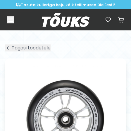
Tasuta kulleriga koju kõik tellimused üle Eesti!
Tagasi toodetele