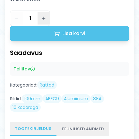
1
Lisa korvi
Saadavus
Tellitav
Kategooriad:
Rattad
Sildid:
100mm
ABEC9
Alumiinium
88A
10 kodaraga
TOOTEKIRJELDUS
TEHNILISED ANDMED