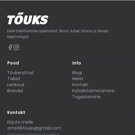
Eesti trikitõukside spetsialist. Blunt, Aztek, Drone ja teised
tippmargid.
Pood
Info
Tõukerattad
Blogi
Tallad
Meist
Lenksud
Kontakt
Brändid
Kohaletoimetamine
Tagastamine
Kontakt
Kirjuta meile
ametliktouks@gmail.com
Vastame 1 tööpäeva jooksul