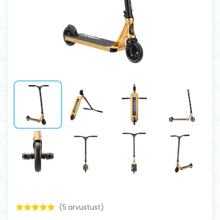
(
5
arvustust)