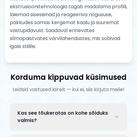
ekstrusioonitehnoloogia tagab madalama profiili,
laiemad siseseinad ja reageeriva nõgususe,
pakkudes samas kergemat kaalu ja suuremat
vastupidavust. Saadaval erinevates
silmapaistvates värvilahendustes, mis sobivad
igale stiilile.
Korduma kippuvad küsimused
Leidsid vastused kiirelt — kui ei, siis kirjuta meile!
Kas see tõukeratas on kohe sõiduks
valmis?
Complete tõuksid tarnitakse osaliselt