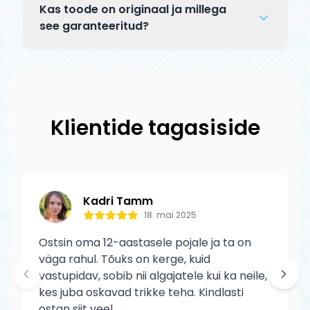
tooted jõuavad kätte 5–14 tööpäeva
tagastada alates kättesaamise päevast.
Kas toode on originaal ja millega
jooksul. Saadetise staatust saad jälgida
Tagastatav toode peab olema
see garanteeritud?
tracking-koodi abil.
kasutamata, originaalpakendis ja terves
Jah, kõik Tõuks.ee tooted on 100%
seisukorras. Defektse toote puhul katame
originaalid ametlikelt edasimüüjatelt. Blunt
tagastuskulud meie.
toodetele kehtib tootja garantii
tootmisdefektide vastu. Garantii ei kata
Klientide tagasiside
normaalset kulumist ega kasutaja
põhjustatud kahjustusi.
Kadri Tamm
18. mai 2025
Ostsin oma 12-aastasele pojale ja ta on
väga rahul. Tõuks on kerge, kuid
vastupidav, sobib nii algajatele kui ka neile,
kes juba oskavad trikke teha. Kindlasti
ostan siit veel