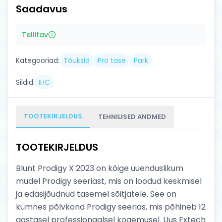
Saadavus
Tellitav
Kategooriad:
Tõuksid
Pro tase
Park
Sildid:
IHC
TOOTEKIRJELDUS
TEHNILISED ANDMED
TOOTEKIRJELDUS
Blunt Prodigy X 2023 on kõige uuenduslikum
mudel Prodigy seeriast, mis on loodud keskmisel
ja edasijõudnud tasemel sõitjatele. See on
kümnes põlvkond Prodigy seerias, mis põhineb 12
aastasel professionaalsel kogemusel. Uus Extech