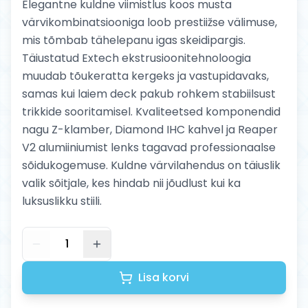
Elegantne kuldne viimistlus koos musta
värvikombinatsiooniga loob prestiižse välimuse,
mis tõmbab tähelepanu igas skeidipargis.
Täiustatud Extech ekstrusioonitehnoloogia
muudab tõukeratta kergeks ja vastupidavaks,
samas kui laiem deck pakub rohkem stabiilsust
trikkide sooritamisel. Kvaliteetsed komponendid
nagu Z-klamber, Diamond IHC kahvel ja Reaper
V2 alumiiniumist lenks tagavad professionaalse
sõidukogemuse. Kuldne värvilahendus on täiuslik
valik sõitjale, kes hindab nii jõudlust kui ka
luksuslikku stiili.
1
Lisa korvi