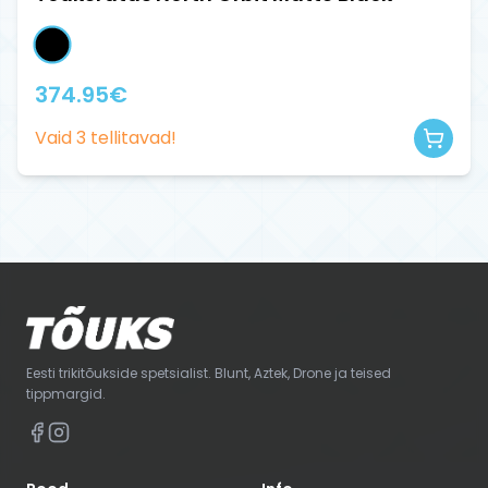
374.95
€
Vaid
3
tellitavad!
Eesti trikitõukside spetsialist. Blunt, Aztek, Drone ja teised
tippmargid.