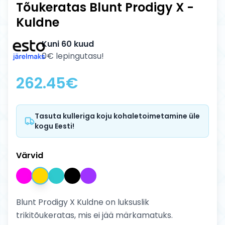
Tõukeratas Blunt Prodigy X -
Kuldne
Kuni 60 kuud
0€ lepingutasu!
262.45
€
Tasuta kulleriga koju kohaletoimetamine üle
kogu Eesti!
Värvid
Blunt Prodigy X Kuldne on luksuslik
trikitõukeratas, mis ei jää märkamatuks.