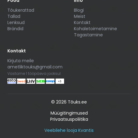
Pood
Info
Tõukerattad
Blogi
Tallad
Meist
Lenksud
Kontakt
Brändid
Kohaletoimetamine
Tagastamine
Kontakt
Kirjuta meile
ametliktouks@gmail.com
Vastame 1 tööpäeva jooksul
©
2026
Tõuks.ee
Müügitingimused
Privaatsuspoliitika
Veebilehe looja Kvantis