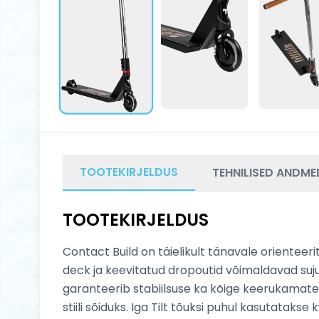
TOOTEKIRJELDUS
TEHNILISED ANDME
TOOTEKIRJELDUS
Contact Build on täielikult tänavale orienteer
deck ja keevitatud dropoutid võimaldavad suju
garanteerib stabiilsuse ka kõige keerukamate 
stiili sõiduks. Iga Tilt tõuksi puhul kasutatak