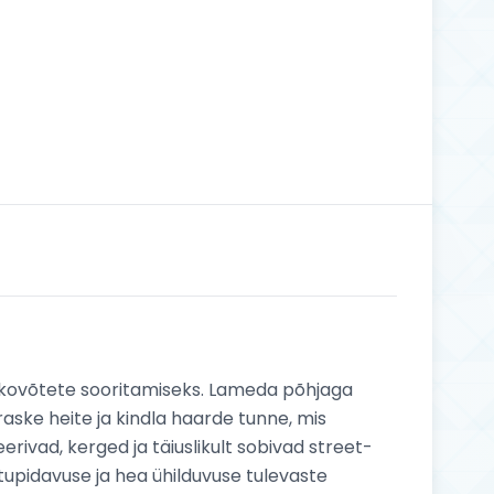
trikkovõtete sooritamiseks. Lameda põhjaga
aske heite ja kindla haarde tunne, mis
rivad, kerged ja täiuslikult sobivad street-
astupidavuse ja hea ühilduvuse tulevaste