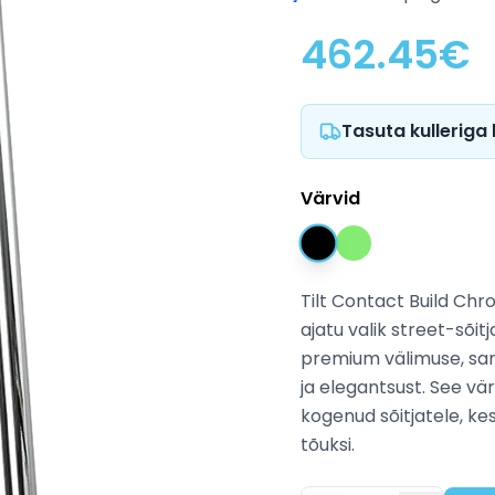
462.45
€
Tasuta kulleriga
Värvid
Tilt Contact Build Chr
ajatu valik street-sõit
premium välimuse, sama
ja elegantsust. See vär
kogenud sõitjatele, ke
tõuksi.