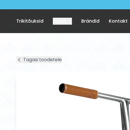
Trikitõuksid
Jupid
Brändid
Kontakt
Tagasi toodetele