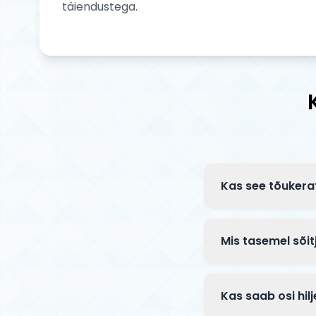
täiendustega.
Kas see tõukera
Complete tõuksid 
klambriga ja mõn
Mis tasemel sõitj
paigaldusjuhend.
See Tilt mudel on
Premium komponen
Kas saab osi hi