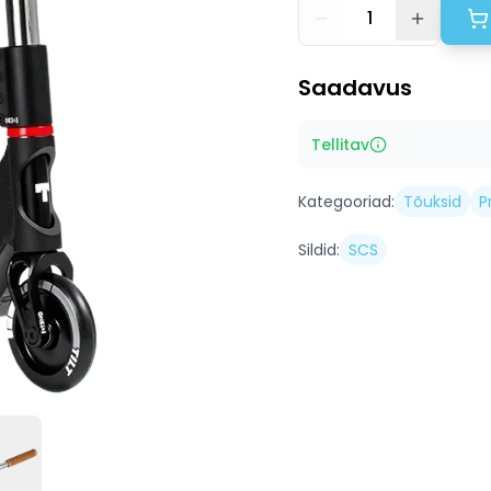
1
Saadavus
Tellitav
Kategooriad:
Tõuksid
P
Sildid:
SCS