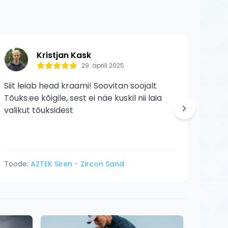
Kristjan Kask
29. aprill 2025
Siit leiab head kraami! Soovitan soojalt
Siit 
Tõuks.ee kõigile, sest ei näe kuskil nii laia
veelg
valikut tõuksidest
Toode:
AZTEK Siren - Zircon Sand
Tood