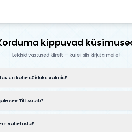
Korduma kippuvad küsimuse
Leidsid vastused kiirelt — kui ei, siis kirjuta meile!
tas on kohe sõiduks valmis?
tarnitakse osaliselt lahtiselt pakendis. Tavaliselt tuleb k
ikord paigaldada esiratas — kogu protsess võtab 5–10 min
ale see Tilt sobib?
 mõeldud kogenud sõitjatele, kes sooritavad keerulisi trik
did ja täiustatud jõudlus pro-taseme sõidu jaoks.
ljem vahetada?