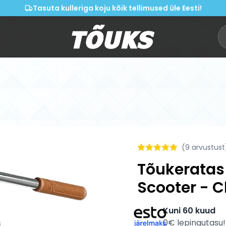
Tasuta kulleriga koju kõik tellimused üle Eesti!
(
9
arvustust
Tõukeratas 
Scooter - 
Kuni 60 kuud
0€ lepingutasu!