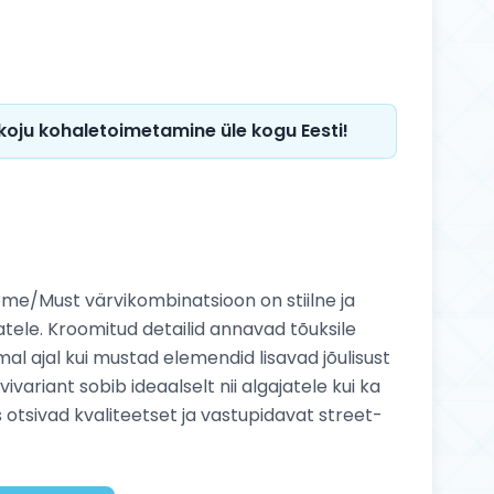
 koju kohaletoimetamine üle kogu Eesti!
ome/Must värvikombinatsioon on stiilne ja
jatele. Kroomitud detailid annavad tõuksile
l ajal kui mustad elemendid lisavad jõulisust
vivariant sobib ideaalselt nii algajatele kui ka
s otsivad kvaliteetset ja vastupidavat street-