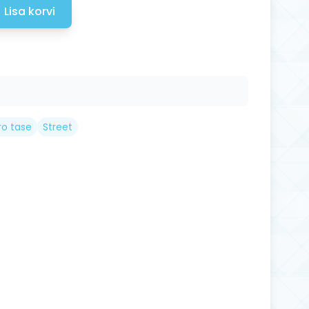
Lisa korvi
ro tase
Street