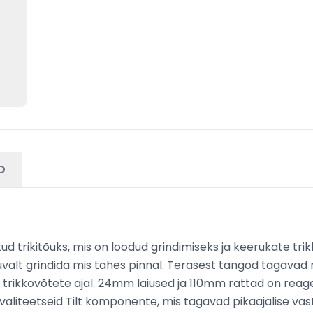
D
itud trikitõuks, mis on loodud grindimiseks ja keerukate 
valt grindida mis tahes pinnal. Terasest tangod tagavad r
trikkovõtete ajal. 24mm laiused ja 110mm rattad on reagee
se kvaliteetseid Tilt komponente, mis tagavad pikaajalise v