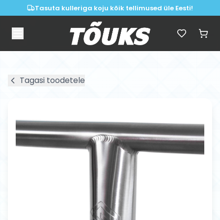
Tasuta kulleriga koju kõik tellimused üle Eesti!
Tagasi toodetele