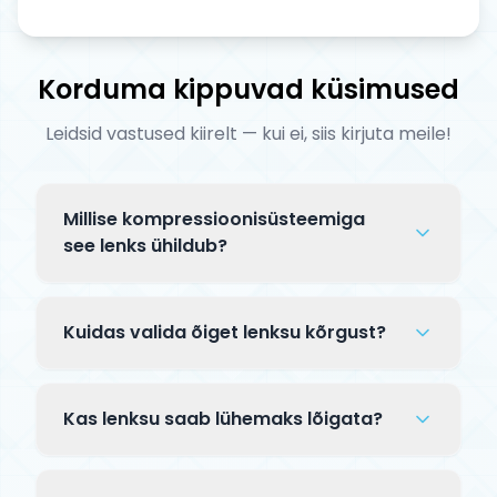
Korduma kippuvad küsimused
Leidsid vastused kiirelt — kui ei, siis kirjuta meile!
Millise kompressioonisüsteemiga
see lenks ühildub?
Lenksu ühilduvus sõltub materjalist ja
siseläbimõõdust: alumiiniumlenksud
Kuidas valida õiget lenksu kõrgust?
(ühilduvad IHC ja SCS); standardsed
teraslenksud slitiga (ühilduvad IHC ja HIC);
Lenks peaks ulatuma puusast nabani, kui
oversized teraslenksud slitiga (ühilduvad
seisad tõukse peal. Park-sõitjad eelistavad
Kas lenksu saab lühemaks lõigata?
HIC ja SCS). Vaata tootelehtül
madalamaid lenksusid (õhukontrolli jaoks),
kompressiooni andmeid või küsige meie
street-sõitjad kõrgemaid (grindide
Jah, alumiinium- ja teraslenksuid saab