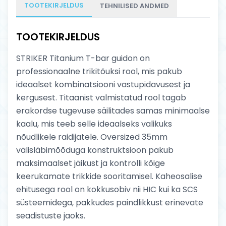
TOOTEKIRJELDUS
TEHNILISED ANDMED
TOOTEKIRJELDUS
STRIKER Titanium T-bar guidon on
professionaalne trikitõuksi rool, mis pakub
ideaalset kombinatsiooni vastupidavusest ja
kergusest. Titaanist valmistatud rool tagab
erakordse tugevuse säilitades samas minimaalse
kaalu, mis teeb selle ideaalseks valikuks
nõudlikele raidijatele. Oversized 35mm
välisläbimõõduga konstruktsioon pakub
maksimaalset jäikust ja kontrolli kõige
keerukamate trikkide sooritamisel. Kaheosalise
ehitusega rool on kokkusobiv nii HIC kui ka SCS
süsteemidega, pakkudes paindlikkust erinevate
seadistuste jaoks.