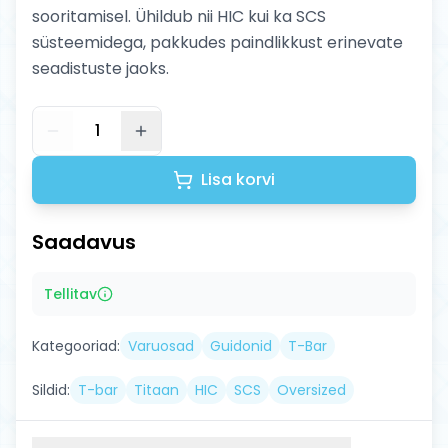
sooritamisel. Ühildub nii HIC kui ka SCS
süsteemidega, pakkudes paindlikkust erinevate
seadistuste jaoks.
1
Lisa korvi
Saadavus
Tellitav
Kategooriad:
Varuosad
Guidonid
T-Bar
Sildid:
T-bar
Titaan
HIC
SCS
Oversized