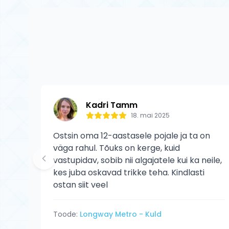
kehtib tootja gar
kasutaja põhjusta
Kadri Tamm
18. mai 2025
Ostsin oma 12-aastasele pojale ja ta on
väga rahul. Tõuks on kerge, kuid
vastupidav, sobib nii algajatele kui ka neile,
kes juba oskavad trikke teha. Kindlasti
ostan siit veel
Toode:
Longway Metro - Kuld