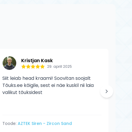
 kulumist ega
Kristjan Kask
29. aprill 2025
Siit leiab head kraami! Soovitan soojalt
Siit 
Tõuks.ee kõigile, sest ei näe kuskil nii laia
veelg
valikut tõuksidest
Toode:
AZTEK Siren - Zircon Sand
Tood