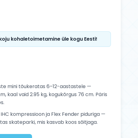
 koju kohaletoimetamine üle kogu Eesti!
aste mini tõukeratas 6–12-aastastele —
m, kaal vaid 2.95 kg, kogukõrgus 76 cm. Päris
s.
IHC kompressioon ja Flex Fender piduriga —
tas skateparki, mis kasvab koos sõitjaga.