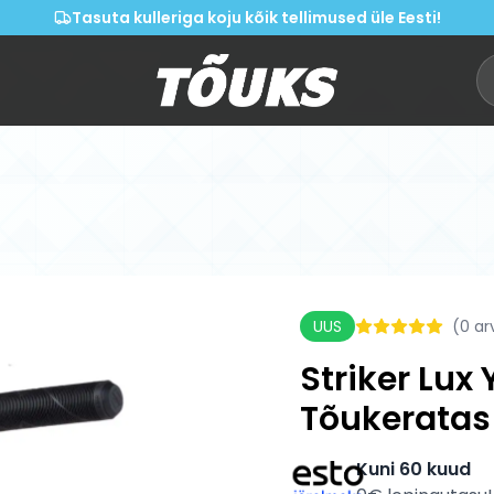
Tasuta kulleriga koju kõik tellimused üle Eesti!
UUS
(
0
ar
Striker Lux
Tõukeratas 
Kuni 60 kuud