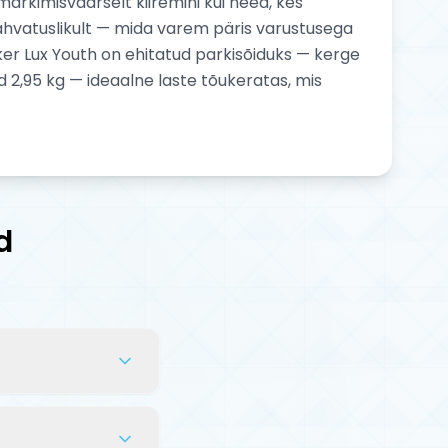
märkimisväärselt kiiremini kui need, kes
plahvatuslikult — mida varem päris varustusega
ker Lux Youth on ehitatud parkisõiduks — kerge
d 2,95 kg — ideaalne laste tõukeratas, mis
d
innitada lenks
utit. Kaasas on