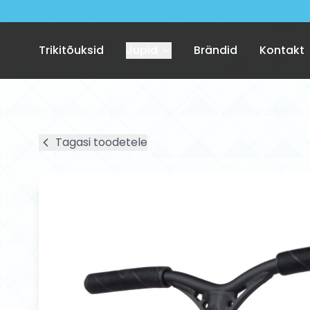
Trikitõuksid
Jupid
Brändid
Kontakt
Tagasi toodetele