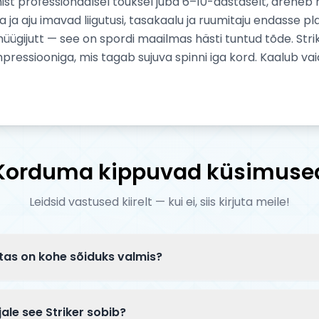
mist professionaalsel tõuksel juba 6–10-aastaselt, areneb 
 ja aju imavad liigutusi, tasakaalu ja ruumitaju endasse 
üügijutt — see on spordi maailmas hästi tuntud tõde. Stri
ressiooniga, mis tagab sujuva spinni iga kord. Kaalub vai
Korduma kippuvad küsimuse
Leidsid vastused kiirelt — kui ei, siis kirjuta meile!
tas on kohe sõiduks valmis?
tarnitakse osaliselt lahtiselt pakendis. Tavaliselt tuleb k
ikord paigaldada esiratas — kogu protsess võtab 5–10 min
jale see Striker sobib?