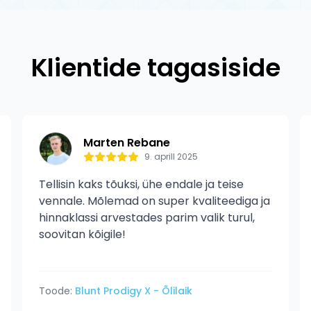
antii tootmisdefektide vastu. Garantii ei kata normaalset
tud kahjustusi.
Klientide tagasiside
Marten Rebane
9. aprill 2025
Tellisin kaks tõuksi, ühe endale ja teise
vennale. Mõlemad on super kvaliteediga ja
hinnaklassi arvestades parim valik turul,
soovitan kõigile!
Toode:
Blunt Prodigy X - Õlilaik