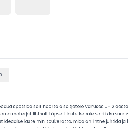
D
loodud spetsiaalselt noortele sõitjatele vanuses 6–12 aasta
sama materjal, lihtsalt täpselt laste kehale sobilikku suur
t ideaalse laste mini tõukeratta, mida on lihtne juhtida ja