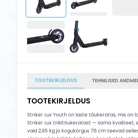
TOOTEKIRJELDUS
TEHNILISED ANDME
TOOTEKIRJELDUS
Striker Lux Youth on laste tõukeratas, mis on 
Striker Lux trikitõukeratast — sama kvaliteet, 
vaid 2,95 kg ja kogukõrgus 76 cm teevad selles