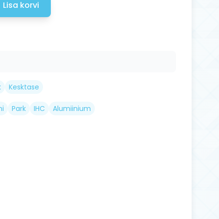
Lisa korvi
k
Kesktase
ni
Park
IHC
Alumiinium