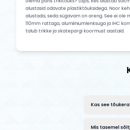
olema päris trikitõuks? Laps, kes alustab sõit
alustasid odavate plastiktõuksidega. Noor keha
alustada, seda sügavam on areng. See ei ole m
110mm rattaga, alumiiniumlenksuga ja IHC komp
talub trikke ja skatepargi koormust aastaid.
Kas see tõukera
Complete tõuksid 
klambriga ja mõn
Mis tasemel sõit