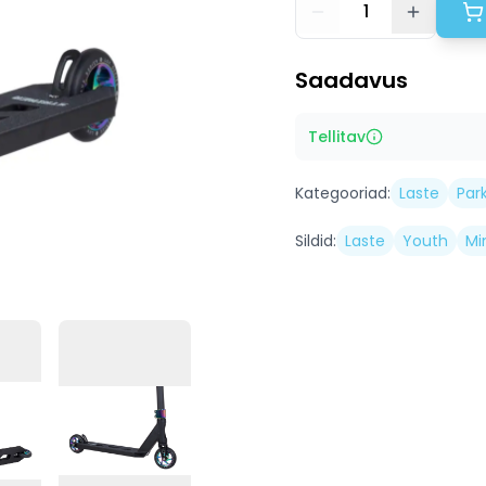
1
Saadavus
Tellitav
Kategooriad:
Laste
Par
Sildid:
Laste
Youth
Mi