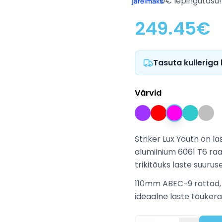
0€ lepingutasu!
249.45
€
Tasuta kulleriga
Värvid
Striker Lux Youth on l
alumiinium 6061 T6 raa
trikitõuks laste suuruse
110mm ABEC-9 rattad, 
ideaalne laste tõukera