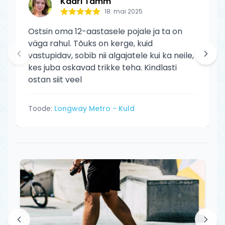
Kadri Tamm
18. mai 2025
Ostsin oma 12-aastasele pojale ja ta on
väga rahul. Tõuks on kerge, kuid
vastupidav, sobib nii algajatele kui ka neile,
kes juba oskavad trikke teha. Kindlasti
ostan siit veel
Toode:
Longway Metro - Kuld