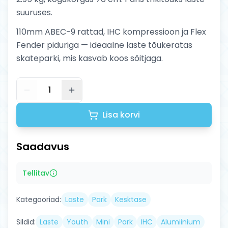
suuruses.
110mm ABEC-9 rattad, IHC kompressioon ja Flex
Fender piduriga — ideaalne laste tõukeratas
skateparki, mis kasvab koos sõitjaga.
1
Lisa korvi
Saadavus
Tellitav
Kategooriad:
Laste
Park
Kesktase
Sildid:
Laste
Youth
Mini
Park
IHC
Alumiinium