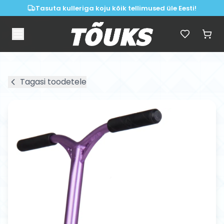
Tasuta kulleriga koju kõik tellimused üle Eesti!
Tagasi toodetele