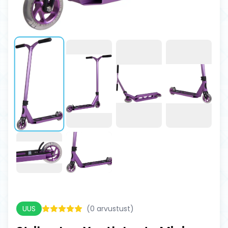
UUS
(
0
arvustust)