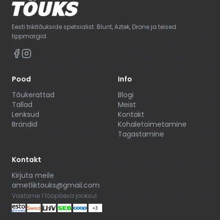
Eesti trikitõukside spetsialist. Blunt, Aztek, Drone ja teised
tippmargid.
Pood
Info
Tõukerattad
Blogi
Tallad
Meist
Lenksud
Kontakt
Brändid
Kohaletoimetamine
Tagastamine
Kontakt
Kirjuta meile
ametliktouks@gmail.com
Vastame 1 tööpäeva jooksul