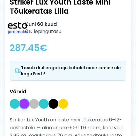
Striker Lux Youth Laste Mini
Tõukeratas Lilla
Kuni 60 kuud
0€ lepingutasu!
287.45
€
Tasuta kulleriga koju kohaletoimetamine üle
kogu Eesti!
Värvid
Striker Lux Youth on laste mini tõukeratas 6–12-
aastastele — alumiinium 6061 T6 raam, kaal vaid
2.95 kg, kogukõrgus 76 cm. Päris trikitõuks laste