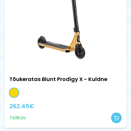
Tõukeratas Blunt Prodigy X - Kuldne
262.45
€
Tellitav