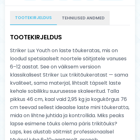
TOOTEKIRJELDUS
TEHNILISED ANDMED
TOOTEKIRJELDUS
Striker Lux Youth on laste tõukeratas, mis on
loodud spetsiaalselt noortele sõitjatele vanuses
6–12 aastat. See on väiksem versioon
klassikalisest Striker Lux trikitõukeratast — sama
kvaliteet, sama materjal, lihtsalt täpselt laste
kehale sobilikku suurusesse skaleeritud. Talla
pikkus 46 cm, kaal vaid 2,95 kg ja kogukõrgus 76
cm teevad sellest ideaalse laste mini tõukeratta,
mida on lihtne juhtida ja kontrollida. Miks peaks
lapse esimene tõuks olema päris trikitõuks?
Laps, kes alustab sõitmist professionaalsel
tõuksel juba 6–10-aastaselt, areneb