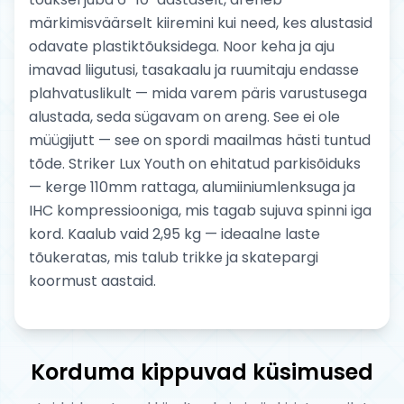
märkimisväärselt kiiremini kui need, kes alustasid
odavate plastiktõuksidega. Noor keha ja aju
imavad liigutusi, tasakaalu ja ruumitaju endasse
plahvatuslikult — mida varem päris varustusega
alustada, seda sügavam on areng. See ei ole
müügijutt — see on spordi maailmas hästi tuntud
tõde. Striker Lux Youth on ehitatud parkisõiduks
— kerge 110mm rattaga, alumiiniumlenksuga ja
IHC kompressiooniga, mis tagab sujuva spinni iga
kord. Kaalub vaid 2,95 kg — ideaalne laste
tõukeratas, mis talub trikke ja skatepargi
koormust aastaid.
Korduma kippuvad küsimused