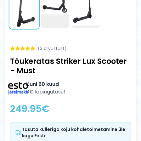
(
3
arvustust)
Tõukeratas Striker Lux Scooter
- Must
Kuni 60 kuud
0€ lepingutasu!
249.95
€
Tasuta kulleriga koju kohaletoimetamine üle
kogu Eesti!