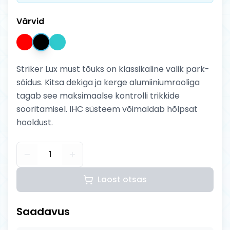
Värvid
Striker Lux must tõuks on klassikaline valik park-
sõidus. Kitsa dekiga ja kerge alumiiniumrooliga
tagab see maksimaalse kontrolli trikkide
sooritamisel. IHC süsteem võimaldab hõlpsat
hooldust.
1
Laost otsas
Saadavus