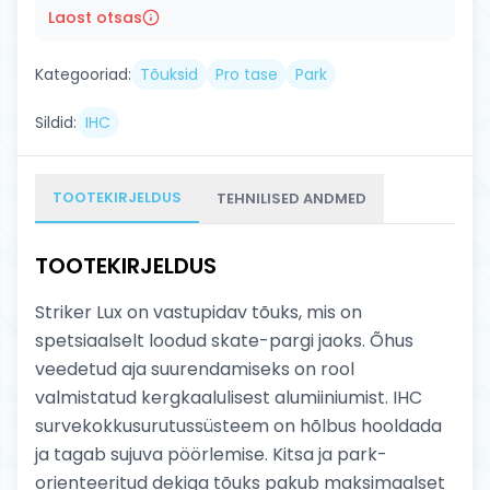
Laost otsas
Kategooriad:
Tõuksid
Pro tase
Park
Sildid:
IHC
TOOTEKIRJELDUS
TEHNILISED ANDMED
TOOTEKIRJELDUS
Striker Lux on vastupidav tõuks, mis on
spetsiaalselt loodud skate-pargi jaoks. Õhus
veedetud aja suurendamiseks on rool
valmistatud kergkaalulisest alumiiniumist. IHC
survekokkusurutussüsteem on hõlbus hooldada
ja tagab sujuva pöörlemise. Kitsa ja park-
orienteeritud dekiga tõuks pakub maksimaalset