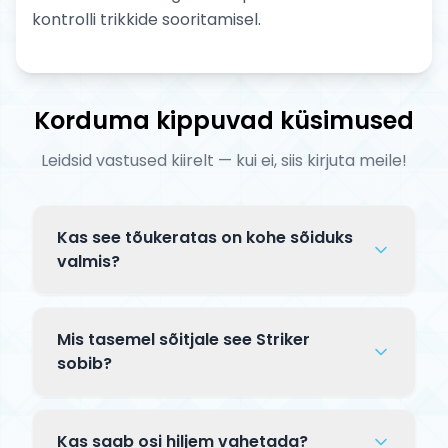
kontrolli trikkide sooritamisel.
Korduma kippuvad küsimused
Leidsid vastused kiirelt — kui ei, siis kirjuta meile!
Kas see tõukeratas on kohe sõiduks
valmis?
Complete tõuksid tarnitakse osaliselt
lahtiselt pakendis. Tavaliselt tuleb
Mis tasemel sõitjale see Striker
kinnitada lenks klambriga ja mõnikord
sobib?
paigaldada esiratas — kogu protsess
See Striker mudel on mõeldud kogenud
võtab 5–10 minutit. Kaasas on
sõitjatele, kes sooritavad keerulisi trikke
paigaldusjuhend.
Kas saab osi hiljem vahetada?