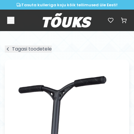
Tasuta kulleriga koju kõik tellimused üle Eesti!
Tagasi toodetele