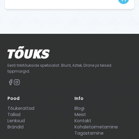
Eesti trikitõukside spetsialist. Blunt, Aztek, Drone ja teised
tippmargid.
Pood
Info
Tõukerattad
Blogi
Tallad
Meist
Lenksud
Kontakt
Brändid
Kohaletoimetamine
Tagastamine