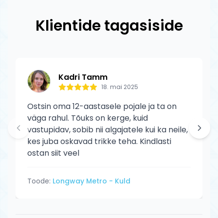
Striker toodetele kehtib tootja garantii
tootmisdefektide vastu. Garantii ei kata
Klientide tagasiside
normaalset kulumist ega kasutaja
põhjustatud kahjustusi.
Kadri Tamm
18. mai 2025
Ostsin oma 12-aastasele pojale ja ta on
väga rahul. Tõuks on kerge, kuid
vastupidav, sobib nii algajatele kui ka neile,
kes juba oskavad trikke teha. Kindlasti
ostan siit veel
Toode:
Longway Metro - Kuld