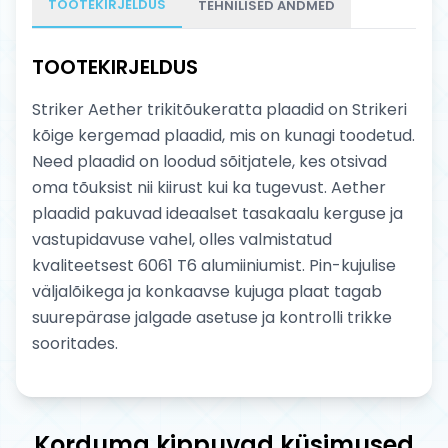
TOOTEKIRJELDUS
TEHNILISED ANDMED
TOOTEKIRJELDUS
Striker Aether trikitõukeratta plaadid on Strikeri
kõige kergemad plaadid, mis on kunagi toodetud.
Need plaadid on loodud sõitjatele, kes otsivad
oma tõuksist nii kiirust kui ka tugevust. Aether
plaadid pakuvad ideaalset tasakaalu kerguse ja
vastupidavuse vahel, olles valmistatud
kvaliteetsest 6061 T6 alumiiniumist. Pin-kujulise
väljalõikega ja konkaavse kujuga plaat tagab
suurepärase jalgade asetuse ja kontrolli trikke
sooritades.
Korduma kippuvad küsimused