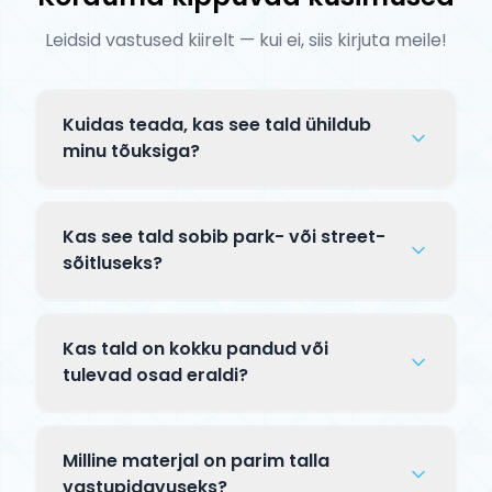
Leidsid vastused kiirelt — kui ei, siis kirjuta meile!
Kuidas teada, kas see tald ühildub
minu tõuksiga?
Enne ostu kontrolli kolme asja: (1)
rattasuurus — tald peab mahutama sinu
Kas see tald sobib park- või street-
rataste läbimõõtu (100, 110 või 120 mm);
sõitluseks?
(2) peatoru tüüp — integreeritud
See tald sobib nii park- kui street-
headtube vajab integreeritud headset-i;
sõitluseks. Talla laius määrab sobivaima
(3) kompressioonisüsteem (SCS/HIC/IHC).
Kas tald on kokku pandud või
kasutuse — kitsam tald (alla 5") on parem
Kahtluse korral kirjuta meile!
tulevad osad eraldi?
pargis, laiem (5.5"+) tänaval.
Tald tarnitakse ilma teiste
komponentideta — ilma rattaste, peatoru
Milline materjal on parim talla
ja kahvlita. See on eraldi osa, mis sobib
vastupidavuseks?