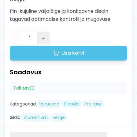
Pin-kujuline väljalõige ja konkaavne disain
tagavad optimaalse kontrolli ja mugavuse.
1
Lisa korvi
Saadavus
Tellitav
Kategooriad:
Varuosad
Plaadid
Pro tase
Sildid:
Alumiinium
Kerge