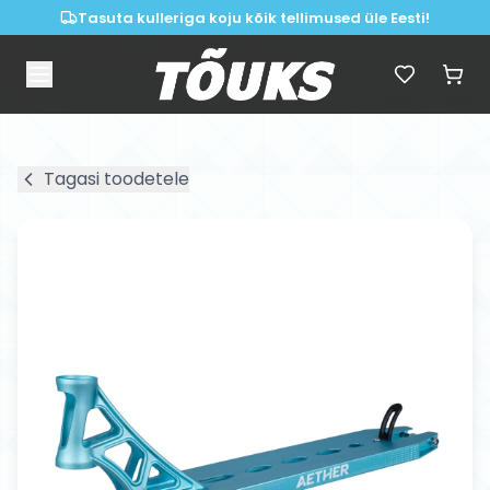
Tasuta kulleriga koju kõik tellimused üle Eesti!
Tagasi toodetele