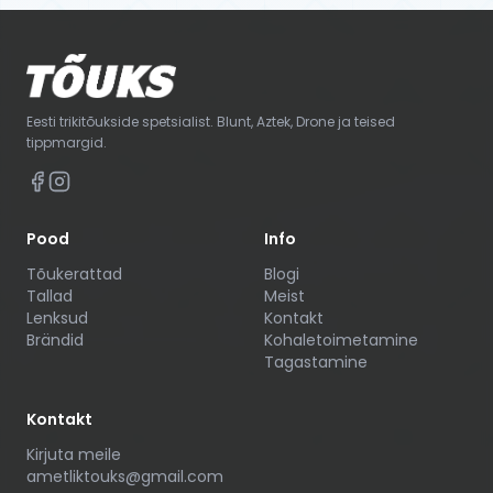
Eesti trikitõukside spetsialist. Blunt, Aztek, Drone ja teised
tippmargid.
Pood
Info
Tõukerattad
Blogi
Tallad
Meist
Lenksud
Kontakt
Brändid
Kohaletoimetamine
Tagastamine
Kontakt
Kirjuta meile
ametliktouks@gmail.com