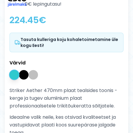
0€ lepingutasu!
224.45
€
Tasuta kulleriga koju kohaletoimetamine üle
kogu Eesti!
Värvid
Striker Aether 470mm plaat tealsides toonis -
kerge ja tugev alumiinium plaat
professionaalsetele trikitõukeratta sõitjatele.
Ideaalne valik neile, kes otsivad kvaliteetset ja
vastupidavat plaati koos suurepärase jalgade
toega.