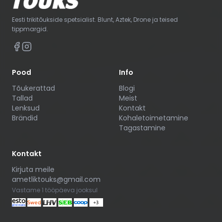
Eesti trikitõukside spetsialist. Blunt, Aztek, Drone ja teised
tippmargid.
Pood
Info
Tõukerattad
Blogi
Tallad
Meist
Lenksud
Kontakt
Brändid
Kohaletoimetamine
Tagastamine
Kontakt
Kirjuta meile
ametliktouks@gmail.com
Vastame 1 tööpäeva jooksul