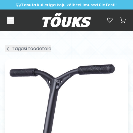
Tasuta kulleriga koju kõik tellimused üle Eesti!
Tagasi toodetele