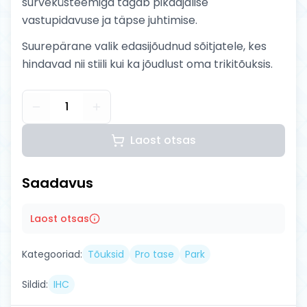
surveküsteemiga tagab pikaajalise
vastupidavuse ja täpse juhtimise.
Suurepärane valik edasijõudnud sõitjatele, kes
hindavad nii stiili kui ka jõudlust oma trikitõuksis.
1
Laost otsas
Saadavus
Laost otsas
Kategooriad:
Tõuksid
Pro tase
Park
Sildid:
IHC