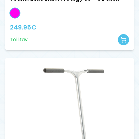
249.95
€
Tellitav