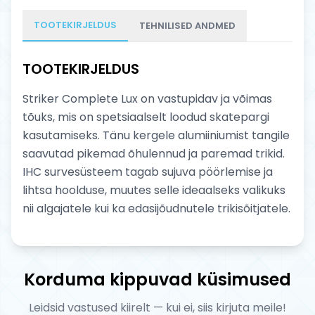
TOOTEKIRJELDUS
TEHNILISED ANDMED
TOOTEKIRJELDUS
Striker Complete Lux on vastupidav ja võimas
tõuks, mis on spetsiaalselt loodud skatepargi
kasutamiseks. Tänu kergele alumiiniumist tangile
saavutad pikemad õhulennud ja paremad trikid.
IHC survesüsteem tagab sujuva pöörlemise ja
lihtsa hoolduse, muutes selle ideaalseks valikuks
nii algajatele kui ka edasijõudnutele trikisõitjatele.
Korduma kippuvad küsimused
Leidsid vastused kiirelt — kui ei, siis kirjuta meile!