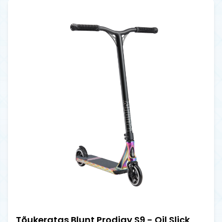
Tõukeratas Blunt Prodigy S9 - Oil Slick