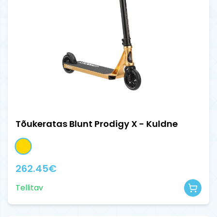
Tõukeratas Blunt Prodigy X - Kuldne
262.45
€
Tellitav