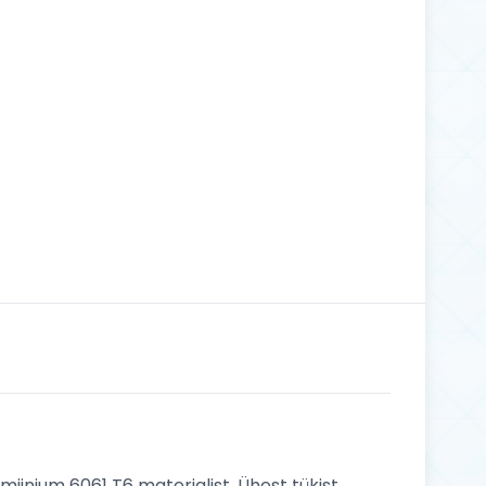
miinium 6061 T6 materjalist. Ühest tükist