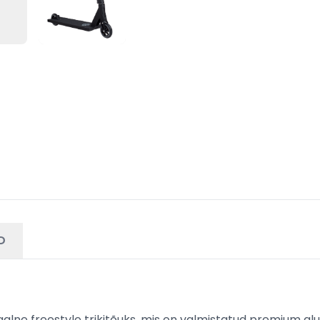
D
alne freestyle trikitõuks, mis on valmistatud premium alu