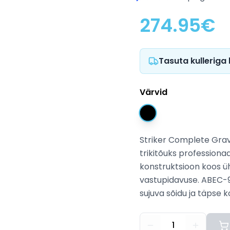
274.95
€
Tasuta kulleriga
Värvid
Striker Complete Grav
trikitõuks professionaa
konstruktsioon koos ü
vastupidavuse. ABEC-9
sujuva sõidu ja täpse k
1