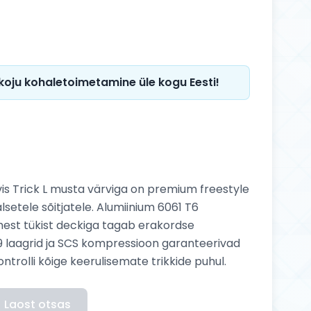
 koju kohaletoimetamine üle kogu Eesti!
is Trick L musta värviga on premium freestyle
lsetele sõitjatele. Alumiinium 6061 T6
hest tükist deckiga tagab erakordse
 laagrid ja SCS kompressioon garanteerivad
ontrolli kõige keerulisemate trikkide puhul.
Laost otsas