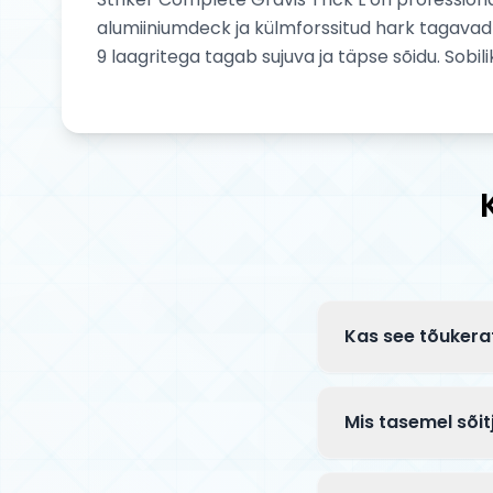
alumiiniumdeck ja külmforssitud hark tagava
9 laagritega tagab sujuva ja täpse sõidu. Sobil
Kas see tõukera
Complete tõuksid 
klambriga ja mõn
Mis tasemel sõit
paigaldusjuhend.
See Striker mudel