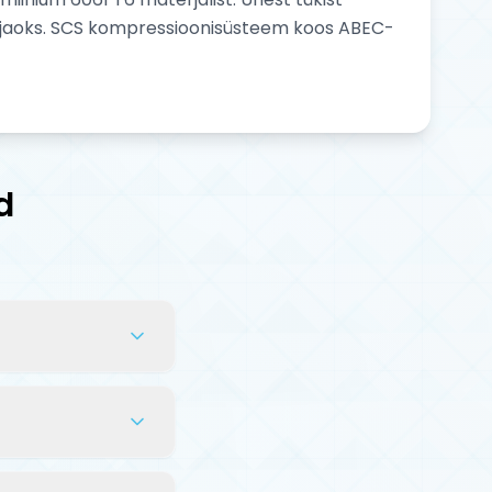
e jaoks. SCS kompressioonisüsteem koos ABEC-
d
innitada lenks
utit. Kaasas on
rikke