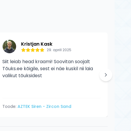
Kristjan Kask
29. aprill 2025
Siit leiab head kraami! Soovitan soojalt
Siit 
Tõuks.ee kõigile, sest ei näe kuskil nii laia
veelg
valikut tõuksidest
Toode:
AZTEK Siren - Zircon Sand
Tood