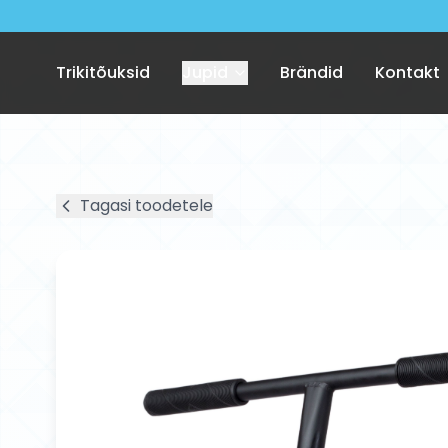
Trikitõuksid
Jupid
Brändid
Kontakt
Tagasi toodetele