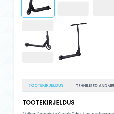
TOOTEKIRJELDUS
TEHNILISED ANDME
TOOTEKIRJELDUS
Striker Complete Gravis Trick L on professiona