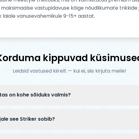
d maksimaalse vastupidavuse kõige nõudlikumate trikkid
ik laiale vanusevahemikule 9-15+ aastat.
Korduma kippuvad küsimuse
Leidsid vastused kiirelt — kui ei, siis kirjuta meile!
tas on kohe sõiduks valmis?
tarnitakse osaliselt lahtiselt pakendis. Tavaliselt tuleb k
ikord paigaldada esiratas — kogu protsess võtab 5–10 min
jale see Striker sobib?
 on mõeldud kogenud sõitjatele, kes sooritavad keerulisi t