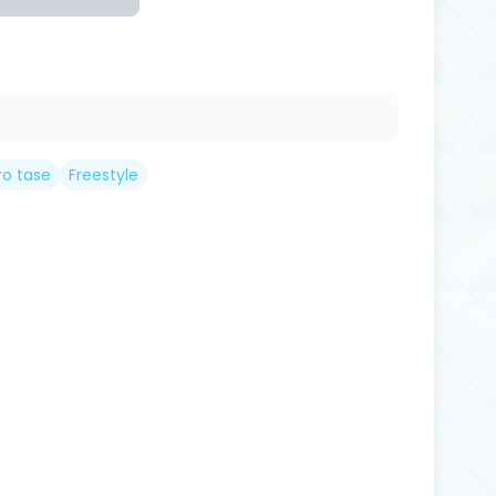
ro tase
Freestyle