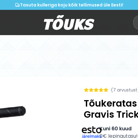
Tasuta kulleriga koju kõik tellimused üle Eesti!
(
7
arvustust
Tõukeratas
Gravis Tric
Kuni 60 kuud
0€ lepingutasu!