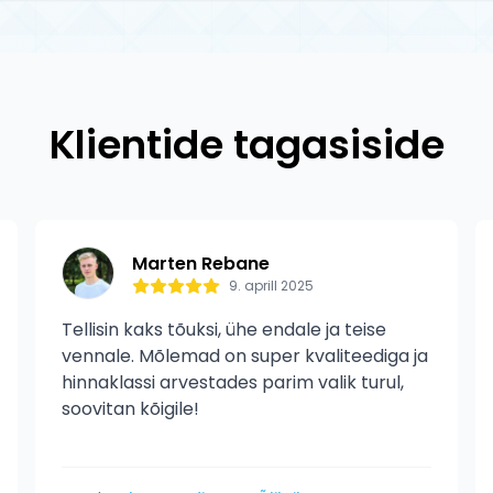
e tooted on 100% originaalid ametlikelt edasimüüjatelt. Roo
tootja garantii tootmisdefektide vastu. Garantii ei kata 
taja põhjustatud kahjustusi.
Klientide tagasiside
Marten Rebane
9. aprill 2025
Tellisin kaks tõuksi, ühe endale ja teise
vennale. Mõlemad on super kvaliteediga ja
hinnaklassi arvestades parim valik turul,
soovitan kõigile!