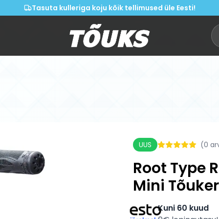
Tasuta kulleriga koju kõik tellimused üle Eesti!
UUS
(
0
ar
Root Type R 
Mini Tõuke
Kuni 60 kuud