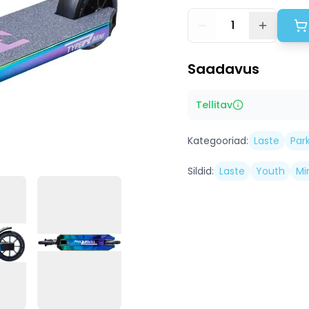
1
Saadavus
Tellitav
Kategooriad:
Laste
Par
Sildid:
Laste
Youth
Mi