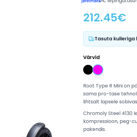
0€ lepingutasu!
212.45
€
Tasuta kulleriga
Värvid
Root Type R Mini on pä
sama pro-tase tehnolo
lihtsalt lapsele sobiva
Chromoly Steel 4130 l
kompressioon, peg-cut 
pakendis.