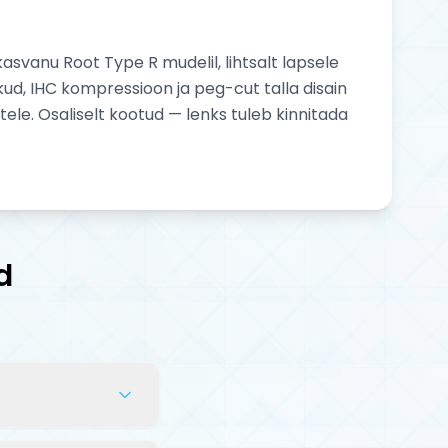
asvanu Root Type R mudelil, lihtsalt lapsele
ud, IHC kompressioon ja peg-cut talla disain
ele. Osaliselt kootud — lenks tuleb kinnitada
d
innitada lenks