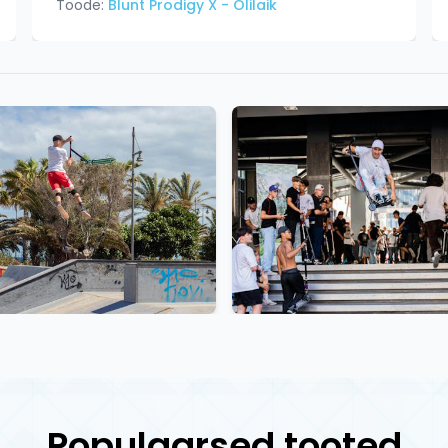
Toode:
Blunt Prodigy X - Õlilaik
Populaarsed tooted