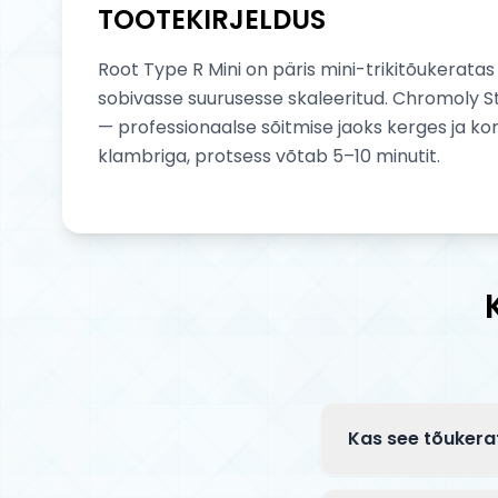
TOOTEKIRJELDUS
Root Type R Mini on päris mini-trikitõukeratas
sobivasse suurusesse skaleeritud. Chromoly St
— professionaalse sõitmise jaoks kerges ja ko
klambriga, protsess võtab 5–10 minutit.
Kas see tõukera
Complete tõuksid 