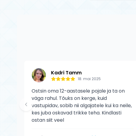
Jah, kõik Tõuks.e
toodetele kehtib 
kulumist ega kasu
Kadri Tamm
18. mai 2025
Ostsin oma 12-aastasele pojale ja ta on
väga rahul. Tõuks on kerge, kuid
vastupidav, sobib nii algajatele kui ka neile,
kes juba oskavad trikke teha. Kindlasti
ostan siit veel