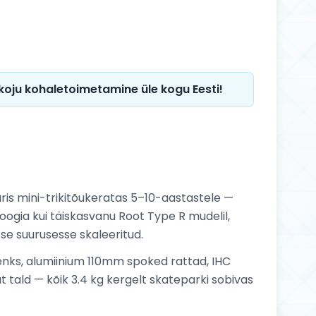
 koju kohaletoimetamine üle kogu Eesti!
ris mini-trikitõukeratas 5–10-aastastele —
ogia kui täiskasvanu Root Type R mudelil,
sse suurusesse skaleeritud.
enks, alumiinium 110mm spoked rattad, IHC
tald — kõik 3.4 kg kergelt skateparki sobivas