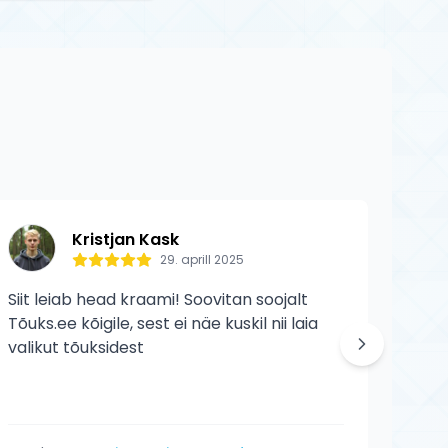
t Industries
normaalset
Kristjan Kask
29. aprill 2025
Siit leiab head kraami! Soovitan soojalt
Siit 
Tõuks.ee kõigile, sest ei näe kuskil nii laia
veelg
valikut tõuksidest