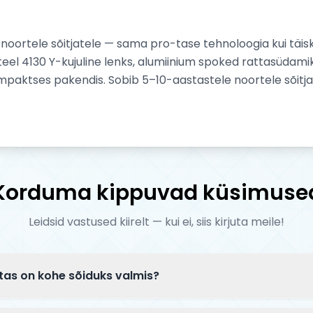
 noortele sõitjatele — sama pro-tase tehnoloogia kui täisk
eel 4130 Y-kujuline lenks, alumiinium spoked rattasüdamik
mpaktses pakendis. Sobib 5–10-aastastele noortele sõitjat
Korduma kippuvad küsimuse
Leidsid vastused kiirelt — kui ei, siis kirjuta meile!
tas on kohe sõiduks valmis?
tarnitakse osaliselt lahtiselt pakendis. Tavaliselt tuleb k