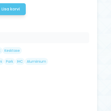
Lisa korvi
k
Kesktase
ni
Park
IHC
Alumiinium