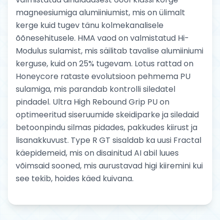
magneesiumiga alumiiniumist, mis on ülimalt
kerge kuid tugev tänu kolmekanalisele
õõnesehitusele. HMA vaod on valmistatud Hi-
Modulus sulamist, mis säilitab tavalise alumiiniumi
kerguse, kuid on 25% tugevam. Lotus rattad on
Honeycore rataste evolutsioon pehmema PU
sulamiga, mis parandab kontrolli siledatel
pindadel. Ultra High Rebound Grip PU on
optimeeritud siseruumide skeidiparke ja siledaid
betoonpindu silmas pidades, pakkudes kiirust ja
lisanakkuvust. Type R GT sisaldab ka uusi Fractal
käepidemeid, mis on disainitud AI abil luues
võimsaid sooned, mis aurustavad higi kiiremini kui
see tekib, hoides käed kuivana.