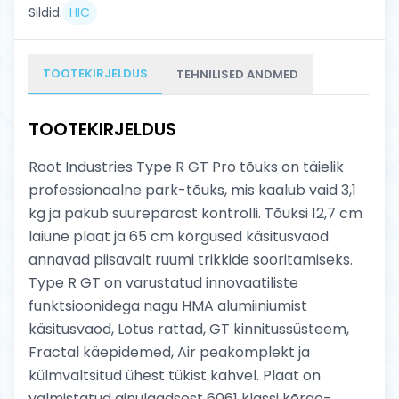
Sildid:
HIC
TOOTEKIRJELDUS
TEHNILISED ANDMED
TOOTEKIRJELDUS
Root Industries Type R GT Pro tõuks on täielik
professionaalne park-tõuks, mis kaalub vaid 3,1
kg ja pakub suurepärast kontrolli. Tõuksi 12,7 cm
laiune plaat ja 65 cm kõrgused käsitusvaod
annavad piisavalt ruumi trikkide sooritamiseks.
Type R GT on varustatud innovaatiliste
funktsioonidega nagu HMA alumiiniumist
käsitusvaod, Lotus rattad, GT kinnitussüsteem,
Fractal käepidemed, Air peakomplekt ja
külmvaltsitud ühest tükist kahvel. Plaat on
valmistatud ainulaadsest 6061 klassi kõrge-