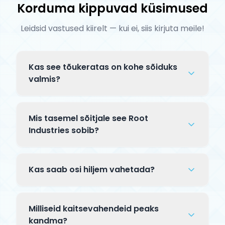
Korduma kippuvad küsimused
Leidsid vastused kiirelt — kui ei, siis kirjuta meile!
Kas see tõukeratas on kohe sõiduks
valmis?
Complete tõuksid tarnitakse osaliselt
lahtiselt pakendis. Tavaliselt tuleb
Mis tasemel sõitjale see Root
kinnitada lenks klambriga ja mõnikord
Industries sobib?
paigaldada esiratas — kogu protsess
See Root Industries mudel on mõeldud
võtab 5–10 minutit. Kaasas on
kogenud sõitjatele, kes sooritavad keerulisi
paigaldusjuhend.
Kas saab osi hiljem vahetada?
trikke skatepargis. Premium komponendid
ja täiustatud jõudlus pro-taseme sõidu
Jah! Complete tõuksi kõiki osi — talda,
jaoks.
lenksu, rattaid, kahvlit, klambrit — saab
Milliseid kaitsevahendeid peaks
hiljem eraldi uuendada. See võimaldab
kandma?