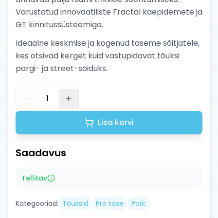
Varustatud innovaatiliste Fractal käepidemete ja
GT kinnitussüsteemiga.
Ideaalne keskmise ja kogenud taseme sõitjatele,
kes otsivad kerget kuid vastupidavat tõuksi
pargi- ja street-sõiduks.
1
Lisa korvi
Saadavus
Tellitav
Kategooriad:
Tõuksid
Pro tase
Park