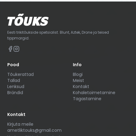
Eesti trikitõukside spetsialist. Blunt, Aztek, Drone ja teised
tippmargid.
Pood
Info
Tõukerattad
Blogi
Tallad
Meist
Lenksud
Kontakt
Brändid
Kohaletoimetamine
Tagastamine
Kontakt
Kirjuta meile
ametliktouks@gmail.com