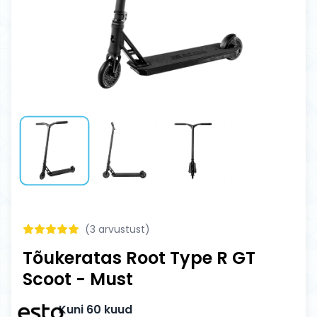
(
3
arvustust)
Tõukeratas Root Type R GT
Scoot - Must
Kuni 60 kuud