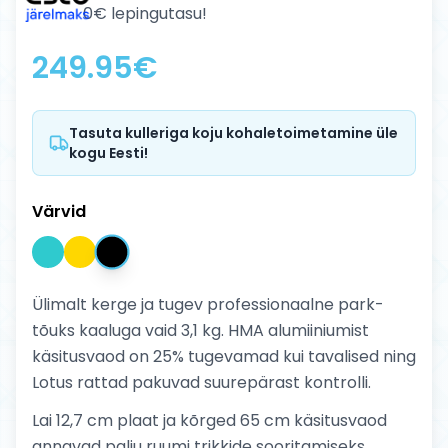
0€ lepingutasu!
249.95
€
Tasuta kulleriga koju kohaletoimetamine üle
kogu Eesti!
Värvid
Ülimalt kerge ja tugev professionaalne park-
tõuks kaaluga vaid 3,1 kg. HMA alumiiniumist
käsitusvaod on 25% tugevamad kui tavalised ning
Lotus rattad pakuvad suurepärast kontrolli.
Lai 12,7 cm plaat ja kõrged 65 cm käsitusvaod
annavad palju ruumi trikkide sooritamiseks.