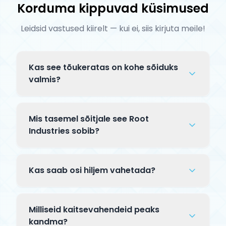
Korduma kippuvad küsimused
Leidsid vastused kiirelt — kui ei, siis kirjuta meile!
Kas see tõukeratas on kohe sõiduks
valmis?
Complete tõuksid tarnitakse osaliselt
lahtiselt pakendis. Tavaliselt tuleb
Mis tasemel sõitjale see Root
kinnitada lenks klambriga ja mõnikord
Industries sobib?
paigaldada esiratas — kogu protsess
See Root Industries mudel on mõeldud
võtab 5–10 minutit. Kaasas on
kogenud sõitjatele, kes sooritavad keerulisi
paigaldusjuhend.
Kas saab osi hiljem vahetada?
trikke skatepargis. Premium komponendid
ja täiustatud jõudlus pro-taseme sõidu
Jah! Complete tõuksi kõiki osi — talda,
jaoks.
lenksu, rattaid, kahvlit, klambrit — saab
Milliseid kaitsevahendeid peaks
hiljem eraldi uuendada. See võimaldab
kandma?