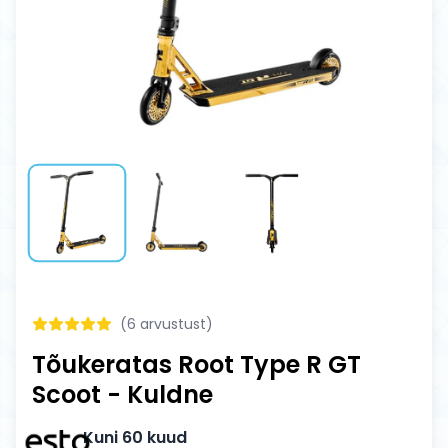
(
6
arvustust)
Tõukeratas Root Type R GT
Scoot - Kuldne
Kuni 60 kuud