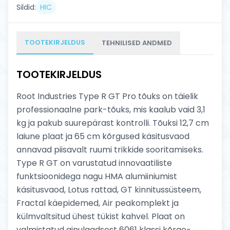
Sildid:
HIC
TOOTEKIRJELDUS
TEHNILISED ANDMED
TOOTEKIRJELDUS
Root Industries Type R GT Pro tõuks on täielik
professionaalne park-tõuks, mis kaalub vaid 3,1
kg ja pakub suurepärast kontrolli. Tõuksi 12,7 cm
laiune plaat ja 65 cm kõrgused käsitusvaod
annavad piisavalt ruumi trikkide sooritamiseks.
Type R GT on varustatud innovaatiliste
funktsioonidega nagu HMA alumiiniumist
käsitusvaod, Lotus rattad, GT kinnitussüsteem,
Fractal käepidemed, Air peakomplekt ja
külmvaltsitud ühest tükist kahvel. Plaat on
valmistatud ainulaadsest 6061 klassi kõrge-