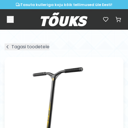
Tasuta kulleriga koju kõik tellimused üle Eesti!
Tagasi toodetele