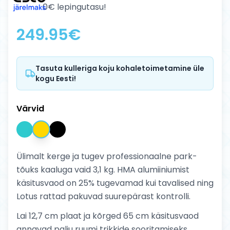
0€ lepingutasu!
249.95
€
Tasuta kulleriga koju kohaletoimetamine üle
kogu Eesti!
Värvid
Ülimalt kerge ja tugev professionaalne park-
tõuks kaaluga vaid 3,1 kg. HMA alumiiniumist
käsitusvaod on 25% tugevamad kui tavalised ning
Lotus rattad pakuvad suurepärast kontrolli.
Lai 12,7 cm plaat ja kõrged 65 cm käsitusvaod
annavad palju ruumi trikkide sooritamiseks.