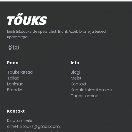
Eesti trikitõukside spetsialist. Blunt, Aztek, Drone ja teised
tippmargid.
Pood
Info
Tõukerattad
Blogi
Tallad
Meist
Lenksud
Kontakt
Brändid
Kohaletoimetamine
Tagastamine
Kontakt
Kirjuta meile
ametliktouks@gmail.com