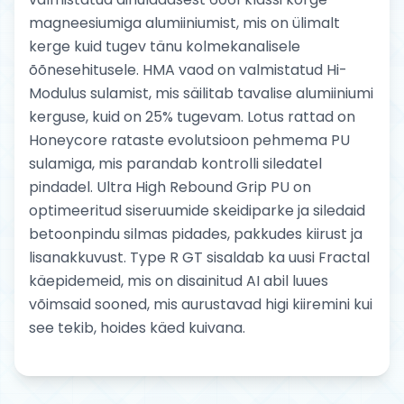
magneesiumiga alumiiniumist, mis on ülimalt
kerge kuid tugev tänu kolmekanalisele
õõnesehitusele. HMA vaod on valmistatud Hi-
Modulus sulamist, mis säilitab tavalise alumiiniumi
kerguse, kuid on 25% tugevam. Lotus rattad on
Honeycore rataste evolutsioon pehmema PU
sulamiga, mis parandab kontrolli siledatel
pindadel. Ultra High Rebound Grip PU on
optimeeritud siseruumide skeidiparke ja siledaid
betoonpindu silmas pidades, pakkudes kiirust ja
lisanakkuvust. Type R GT sisaldab ka uusi Fractal
käepidemeid, mis on disainitud AI abil luues
võimsaid sooned, mis aurustavad higi kiiremini kui
see tekib, hoides käed kuivana.