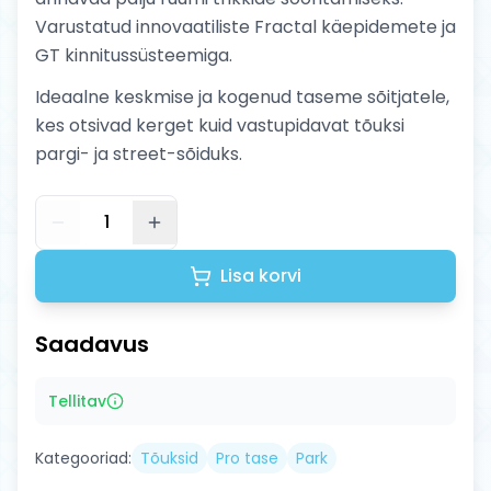
Varustatud innovaatiliste Fractal käepidemete ja
GT kinnitussüsteemiga.
Ideaalne keskmise ja kogenud taseme sõitjatele,
kes otsivad kerget kuid vastupidavat tõuksi
pargi- ja street-sõiduks.
1
Lisa korvi
Saadavus
Tellitav
Kategooriad:
Tõuksid
Pro tase
Park