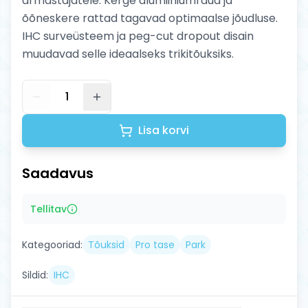
armastajatele. Kerge alumiiniumraud ja
õõneskere rattad tagavad optimaalse jõudluse.
IHC surveüsteem ja peg-cut dropout disain
muudavad selle ideaalseks trikitõuksiks.
1
Lisa korvi
Saadavus
Tellitav
Kategooriad:
Tõuksid
Pro tase
Park
Sildid:
IHC