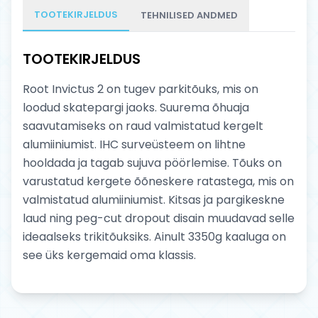
TOOTEKIRJELDUS
TEHNILISED ANDMED
TOOTEKIRJELDUS
Root Invictus 2 on tugev parkitõuks, mis on
loodud skatepargi jaoks. Suurema õhuaja
saavutamiseks on raud valmistatud kergelt
alumiiniumist. IHC surveüsteem on lihtne
hooldada ja tagab sujuva pöörlemise. Tõuks on
varustatud kergete õõneskere ratastega, mis on
valmistatud alumiiniumist. Kitsas ja pargikeskne
laud ning peg-cut dropout disain muudavad selle
ideaalseks trikitõuksiks. Ainult 3350g kaaluga on
see üks kergemaid oma klassis.