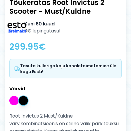
Tõukeratas Root Invictus 2
Scooter - Must/Kuldne
Kuni 60 kuud
0€ lepingutasu!
299.95
€
Tasuta kulleriga koju kohaletoimetamine üle
kogu Eesti!
Värvid
Root Invictus 2 Must/Kuldne
värvikombinatsioonis on stiilne valik parkitõuksu