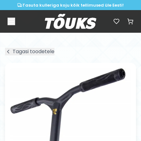
Tasuta kulleriga koju kõik tellimused üle Eesti!
Tagasi toodetele