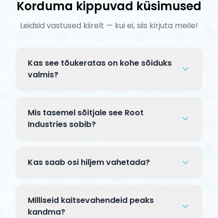
Korduma kippuvad küsimused
Leidsid vastused kiirelt — kui ei, siis kirjuta meile!
Kas see tõukeratas on kohe sõiduks
valmis?
Complete tõuksid tarnitakse osaliselt
lahtiselt pakendis. Tavaliselt tuleb
Mis tasemel sõitjale see Root
kinnitada lenks klambriga ja mõnikord
Industries sobib?
paigaldada esiratas — kogu protsess
See Root Industries mudel on mõeldud
võtab 5–10 minutit. Kaasas on
kogenud sõitjatele, kes sooritavad keerulisi
paigaldusjuhend.
Kas saab osi hiljem vahetada?
trikke skatepargis. Premium komponendid
ja täiustatud jõudlus pro-taseme sõidu
Jah! Complete tõuksi kõiki osi — talda,
jaoks.
lenksu, rattaid, kahvlit, klambrit — saab
Milliseid kaitsevahendeid peaks
hiljem eraldi uuendada. See võimaldab
kandma?