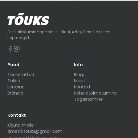
Eesti trikitõukside spetsialist. Blunt, Aztek, Drone ja teised
tippmargid.
Pood
Info
Tõukerattad
Blogi
Tallad
Meist
Lenksud
Kontakt
Brändid
Kohaletoimetamine
Tagastamine
Kontakt
Kirjuta meile
ametliktouks@gmail.com
Vastame 1 tööpäeva jooksul