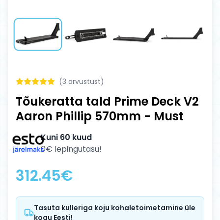
(
3
arvustust)
Tõukeratta tald Prime Deck V2
Aaron Phillip 570mm - Must
Kuni 60 kuud
0€ lepingutasu!
312.45
€
Tasuta kulleriga koju kohaletoimetamine üle
kogu Eesti!