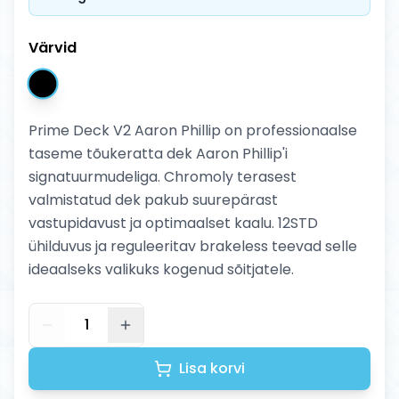
Värvid
Prime Deck V2 Aaron Phillip on professionaalse
taseme tõukeratta dek Aaron Phillip'i
signatuurmudeliga. Chromoly terasest
valmistatud dek pakub suurepärast
vastupidavust ja optimaalset kaalu. 12STD
ühilduvus ja reguleeritav brakeless teevad selle
ideaalseks valikuks kogenud sõitjatele.
1
Lisa korvi