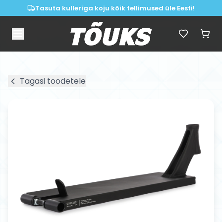
Tasuta kulleriga koju kõik tellimused üle Eesti!
Tagasi toodetele