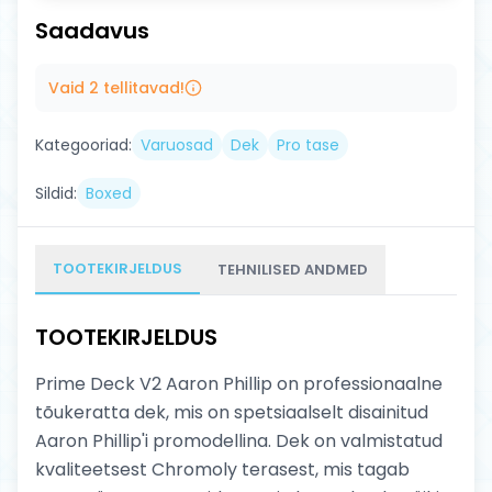
Saadavus
Vaid
2
tellitavad!
Kategooriad:
Varuosad
Dek
Pro tase
Sildid:
Boxed
TOOTEKIRJELDUS
TEHNILISED ANDMED
TOOTEKIRJELDUS
Prime Deck V2 Aaron Phillip on professionaalne
tõukeratta dek, mis on spetsiaalselt disainitud
Aaron Phillip'i promodellina. Dek on valmistatud
kvaliteetsest Chromoly terasest, mis tagab