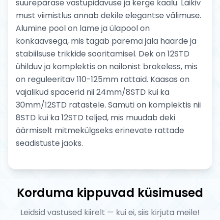
suurepärase vastupidavuse ja kerge kaalu. Läikiv
must viimistlus annab dekile elegantse välimuse.
Alumine pool on lame ja ülapool on
konkaavsega, mis tagab parema jala haarde ja
stabiilsuse trikkide sooritamisel. Dek on 12STD
ühilduv ja komplektis on nailonist brakeless, mis
on reguleeritav 110-125mm rattaid. Kaasas on
vajalikud spacerid nii 24mm/8STD kui ka
30mm/12STD ratastele. Samuti on komplektis nii
8STD kui ka 12STD teljed, mis muudab deki
äärmiselt mitmekülgseks erinevate rattade
seadistuste jaoks.
Korduma kippuvad küsimused
Leidsid vastused kiirelt — kui ei, siis kirjuta meile!