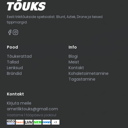
Eesti trikitõukside spetsialist. Blunt, Aztek, Drone ja teised
tippmargid.
Pood
Info
Tõukerattad
Blogi
Tallad
Meist
Lenksud
Kontakt
Brändid
Kohaletoimetamine
Tagastamine
Kontakt
Kirjuta meile
ametliktouks@gmail.com
Vastame 1 tööpäeva jooksul