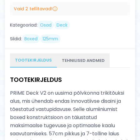
Vaid
2
tellitavad!
Kategooriad:
Osad
Deck
Sildid:
Boxed
125mm
TOOTEKIRJELDUS
TEHNILISED ANDMED
TOOTEKIRJELDUS
PRIME Deck V2 on uusima põlvkonna trikitõuksi
alus, mis ühendab endas innovatiivse disaini ja
tõestatud vastupidavuse. Selle alumiiniumist
boxed konstruktsioon on täiustatud
maksimaalse tugevuse ja optimaalse kaalu
saavutamiseks. 57cm pikkus ja 7-tolline laius