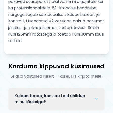
pakuvad suurepärast platvormi nii algajatele kui
ka professionaalidele. 83-kraadise headtube
nurgaga tagab see ideaalse sõidupositsiooni ja
kontrolli. Uuendatud V2 versioon pakub paremat
jõudlust ja pikaajalisemat vastupidavust. Sobib
kuni 125mm ratastega ja toetab kuni 30mm laiusi
rattaid.
Korduma kippuvad küsimused
Leidsid vastused kiirelt — kui ei, siis kirjuta meile!
Kuidas teada, kas see tald ühildub
minu tõuksiga?