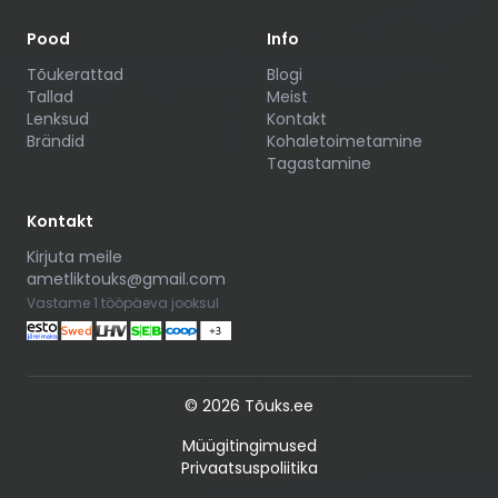
Pood
Info
Tõukerattad
Blogi
Tallad
Meist
Lenksud
Kontakt
Brändid
Kohaletoimetamine
Tagastamine
Kontakt
Kirjuta meile
ametliktouks@gmail.com
Vastame 1 tööpäeva jooksul
©
2026
Tõuks.ee
Müügitingimused
Privaatsuspoliitika