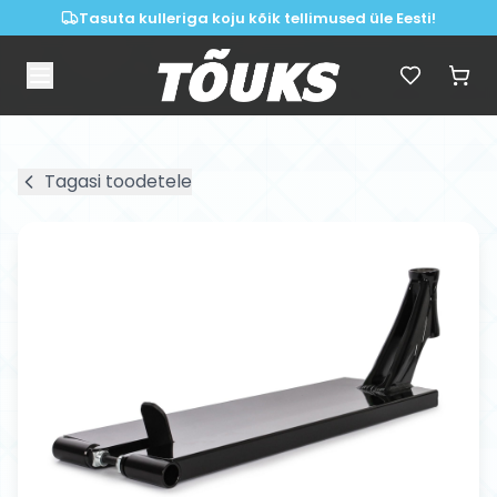
Tasuta kulleriga koju kõik tellimused üle Eesti!
Tagasi toodetele