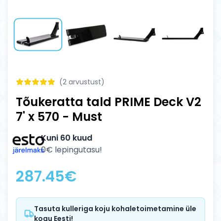
(
2
arvustust)
Tõukeratta tald PRIME Deck V2
7' x 570 - Must
Kuni 60 kuud
0€ lepingutasu!
287.45
€
Tasuta kulleriga koju kohaletoimetamine üle
kogu Eesti!