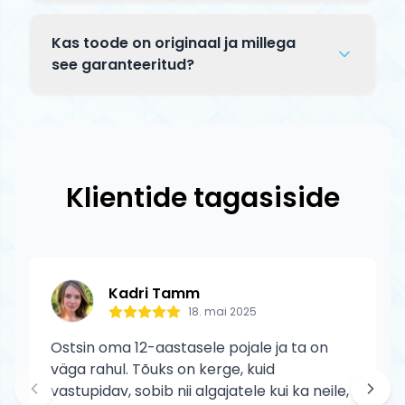
Eestis aega 1–3 tööpäeva. Tellitavad
Jah, sul on 14 kalendripäeva aega kaup
tooted jõuavad kätte 5–14 tööpäeva
tagastada alates kättesaamise päevast.
Kas toode on originaal ja millega
jooksul. Saadetise staatust saad jälgida
Tagastatav toode peab olema
see garanteeritud?
tracking-koodi abil.
kasutamata, originaalpakendis ja terves
Jah, kõik Tõuks.ee tooted on 100%
seisukorras. Defektse toote puhul katame
originaalid ametlikelt edasimüüjatelt.
tagastuskulud meie.
Prime toodetele kehtib tootja garantii
tootmisdefektide vastu. Garantii ei kata
Klientide tagasiside
normaalset kulumist ega kasutaja
põhjustatud kahjustusi.
Kadri Tamm
18. mai 2025
Ostsin oma 12-aastasele pojale ja ta on
väga rahul. Tõuks on kerge, kuid
vastupidav, sobib nii algajatele kui ka neile,