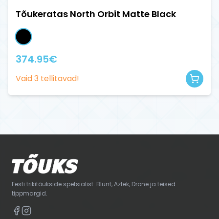
Tõukeratas North Orbit Matte Black
374.95
€
Vaid
3
tellitavad!
Eesti trikitõukside spetsialist. Blunt, Aztek, Drone ja teised
tippmargid.