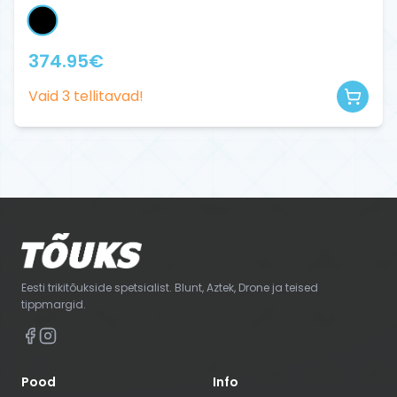
374.95
€
Vaid
3
tellitavad!
Eesti trikitõukside spetsialist. Blunt, Aztek, Drone ja teised
tippmargid.
Pood
Info