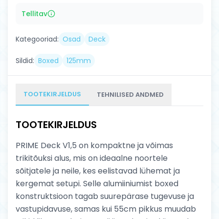
Tellitav
Kategooriad:
Osad
Deck
Sildid:
Boxed
125mm
TOOTEKIRJELDUS
TEHNILISED ANDMED
TOOTEKIRJELDUS
PRIME Deck V1,5 on kompaktne ja võimas
trikitõuksi alus, mis on ideaalne noortele
sõitjatele ja neile, kes eelistavad lühemat ja
kergemat setupi. Selle alumiiniumist boxed
konstruktsioon tagab suurepärase tugevuse ja
vastupidavuse, samas kui 55cm pikkus muudab