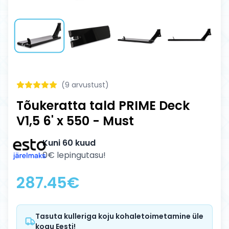
(
9
arvustust)
Tõukeratta tald PRIME Deck
V1,5 6' x 550 - Must
Kuni 60 kuud
0€ lepingutasu!
287.45
€
Tasuta kulleriga koju kohaletoimetamine üle
kogu Eesti!