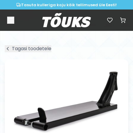
Tasuta kulleriga koju kõik tellimused üle Eesti!
Tagasi toodetele