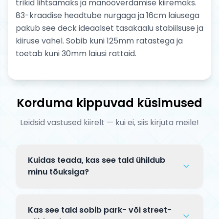
trikid lihtsamaks ja manööverdamise kiiremaks.
83-kraadise headtube nurgaga ja 16cm laiusega
pakub see deck ideaalset tasakaalu stabiilsuse ja
kiiruse vahel. Sobib kuni 125mm ratastega ja
toetab kuni 30mm laiusi rattaid.
Korduma kippuvad küsimused
Leidsid vastused kiirelt — kui ei, siis kirjuta meile!
Kuidas teada, kas see tald ühildub
minu tõuksiga?
Enne ostu kontrolli kolme asja: (1)
rattasuurus — tald peab mahutama sinu
Kas see tald sobib park- või street-