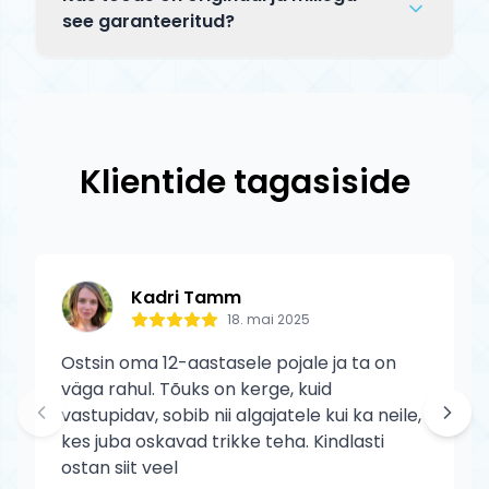
jooksul. Saadetise staatust saad jälgida
Tagastatav toode peab olema
see garanteeritud?
tracking-koodi abil.
kasutamata, originaalpakendis ja terves
Jah, kõik Tõuks.ee tooted on 100%
seisukorras. Defektse toote puhul katame
originaalid ametlikelt edasimüüjatelt.
tagastuskulud meie.
Prime toodetele kehtib tootja garantii
tootmisdefektide vastu. Garantii ei kata
Klientide tagasiside
normaalset kulumist ega kasutaja
põhjustatud kahjustusi.
Kadri Tamm
18. mai 2025
Ostsin oma 12-aastasele pojale ja ta on
väga rahul. Tõuks on kerge, kuid
vastupidav, sobib nii algajatele kui ka neile,
kes juba oskavad trikke teha. Kindlasti
ostan siit veel