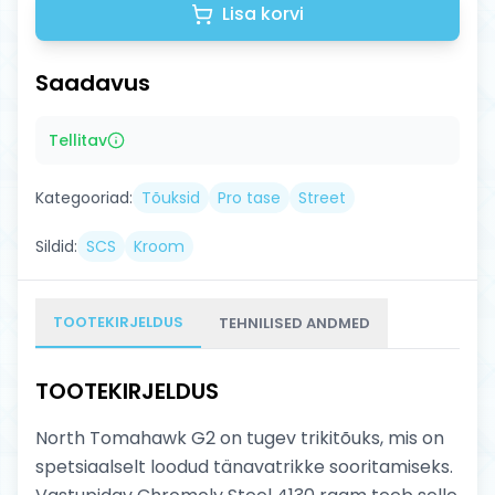
Lisa korvi
Saadavus
Tellitav
Kategooriad:
Tõuksid
Pro tase
Street
Sildid:
SCS
Kroom
TOOTEKIRJELDUS
TEHNILISED ANDMED
TOOTEKIRJELDUS
North Tomahawk G2 on tugev trikitõuks, mis on
spetsiaalselt loodud tänavatrikke sooritamiseks.