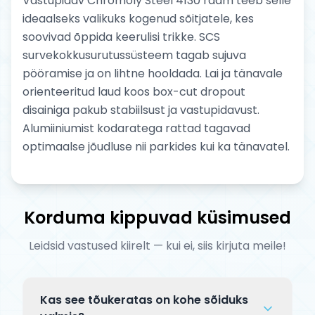
Vastupidav Chromoly Steel 4130 raam teeb selle
ideaalseks valikuks kogenud sõitjatele, kes
soovivad õppida keerulisi trikke. SCS
survekokkusurutussüsteem tagab sujuva
pööramise ja on lihtne hooldada. Lai ja tänavale
orienteeritud laud koos box-cut dropout
disainiga pakub stabiilsust ja vastupidavust.
Alumiiniumist kodaratega rattad tagavad
optimaalse jõudluse nii parkides kui ka tänavatel.
Korduma kippuvad küsimused
Leidsid vastused kiirelt — kui ei, siis kirjuta meile!
Kas see tõukeratas on kohe sõiduks