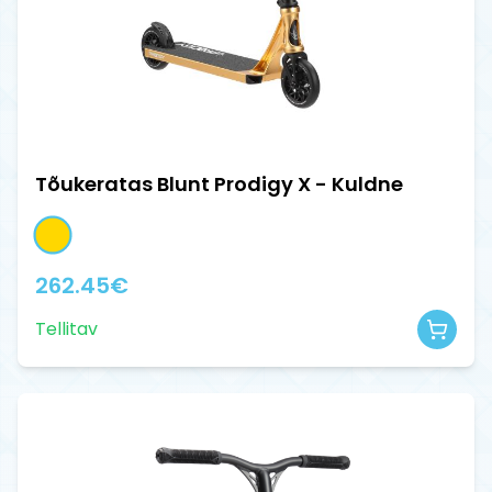
Tõukeratas Blunt Prodigy X - Kuldne
262.45
€
Tellitav