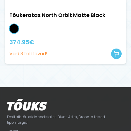
Tõukeratas North Orbit Matte Black
374.95
€
Vaid
3
tellitavad!
Eesti trikitõukside spetsialist. Blunt, Aztek, Drone ja teised
tippmargid.