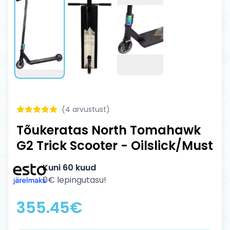
(
4
arvustust)
Tõukeratas North Tomahawk
G2 Trick Scooter - Oilslick/Must
Kuni 60 kuud
0€ lepingutasu!
355.45
€