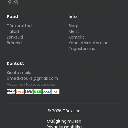
Pood
Info
Tõukerattad
Blogi
Tallad
Meist
Lenksud
Kontakt
Brändid
Kohaletoimetamine
Tagastamine
Kontakt
Kirjuta meile
ametliktouks@gmail.com
Vastame 1 tööpäeva jooksul
©
2026
Tõuks.ee
Müügitingimused
Privaatsuspoliitika