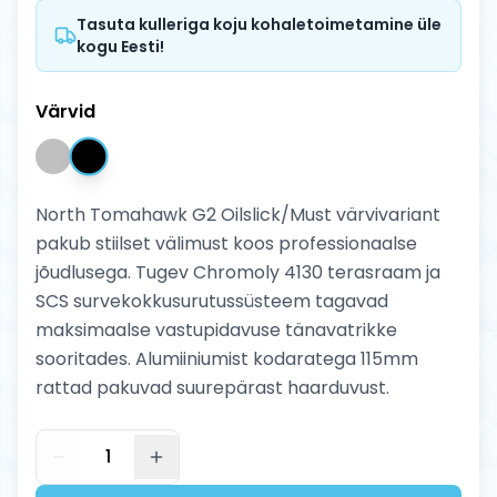
Tasuta kulleriga koju kohaletoimetamine üle
kogu Eesti!
Värvid
North Tomahawk G2 Oilslick/Must värvivariant
pakub stiilset välimust koos professionaalse
jõudlusega. Tugev Chromoly 4130 terasraam ja
SCS survekokkusurutussüsteem tagavad
maksimaalse vastupidavuse tänavatrikke
sooritades. Alumiiniumist kodaratega 115mm
rattad pakuvad suurepärast haarduvust.
1