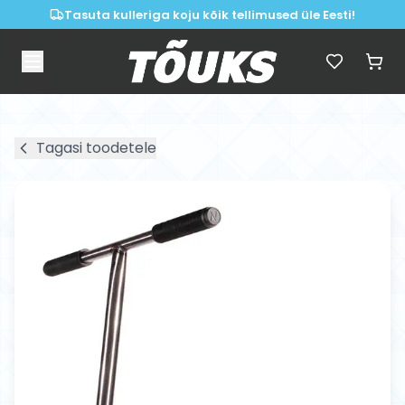
Tasuta kulleriga koju kõik tellimused üle Eesti!
Tagasi toodetele