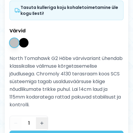
Tasuta kulleriga koju kohaletoimetamine üle
kogu Eesti!
Värvid
North Tomahawk G2 Hõbe värvivariant ühendab
klassikalise välimuse kõrgetasemelise
jõudlusega. Chromoly 4130 terasraam koos SCS
süsteemiga tagab usaldusväärsuse kõige
nõudlikumate trikke puhul. Lai 14cm laud ja
115mm kodaratega rattad pakuvad stabiilsust ja
kontrolli.
1