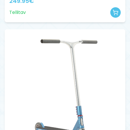
249.95
€
Tellitav