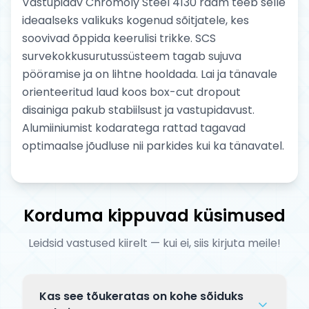
Vastupidav Chromoly Steel 4130 raam teeb selle
ideaalseks valikuks kogenud sõitjatele, kes
soovivad õppida keerulisi trikke. SCS
survekokkusurutussüsteem tagab sujuva
pööramise ja on lihtne hooldada. Lai ja tänavale
orienteeritud laud koos box-cut dropout
disainiga pakub stabiilsust ja vastupidavust.
Alumiiniumist kodaratega rattad tagavad
optimaalse jõudluse nii parkides kui ka tänavatel.
Korduma kippuvad küsimused
Leidsid vastused kiirelt — kui ei, siis kirjuta meile!
Kas see tõukeratas on kohe sõiduks