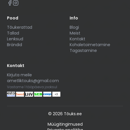
Pood
Info
Tõukerattad
Blogi
Tallad
Meist
Lenksud
Kontakt
Brändid
Kohaletoimetamine
Tagastamine
Kontakt
Kirjuta meile
ametliktouks@gmail.com
Vastame 1 tööpäeva jooksul
©
2026
Tõuks.ee
Müügitingimused