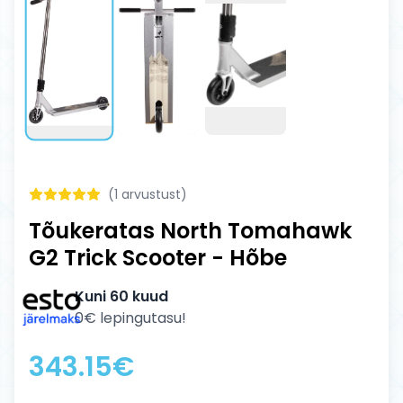
(
1
arvustust)
Tõukeratas North Tomahawk
G2 Trick Scooter - Hõbe
Kuni 60 kuud
0€ lepingutasu!
343.15
€