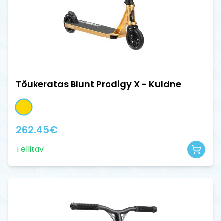
Tõukeratas Blunt Prodigy X - Kuldne
262.45
€
Tellitav