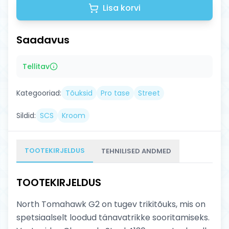
Lisa korvi
Saadavus
Tellitav
Kategooriad:
Tõuksid
Pro tase
Street
Sildid:
SCS
Kroom
TOOTEKIRJELDUS
TEHNILISED ANDMED
TOOTEKIRJELDUS
North Tomahawk G2 on tugev trikitõuks, mis on
spetsiaalselt loodud tänavatrikke sooritamiseks.