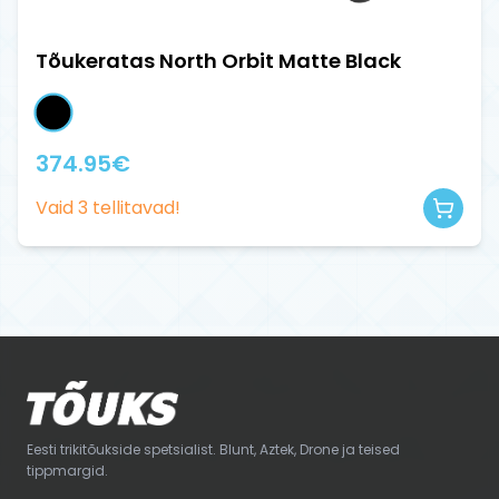
Tõukeratas North Orbit Matte Black
374.95
€
Vaid
3
tellitavad!
Eesti trikitõukside spetsialist. Blunt, Aztek, Drone ja teised
tippmargid.