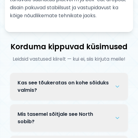
disain pakuvad stabiilsust ja vastupidavust ka
kõige nõudlikemate tehnikate jaoks.
Korduma kippuvad küsimused
Leidsid vastused kiirelt — kui ei, siis kirjuta meile!
Kas see tõukeratas on kohe sõiduks
valmis?
Complete tõuksid tarnitakse osaliselt
lahtiselt pakendis. Tavaliselt tuleb
Mis tasemel sõitjale see North
kinnitada lenks klambriga ja mõnikord
sobib?
paigaldada esiratas — kogu protsess
See North mudel on mõeldud kogenud
võtab 5–10 minutit. Kaasas on