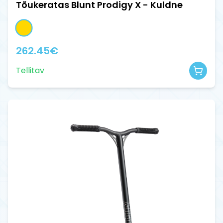
Tõukeratas Blunt Prodigy X - Kuldne
262.45
€
Tellitav