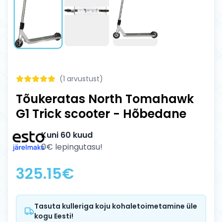
(
1
arvustust)
Tõukeratas North Tomahawk
G1 Trick scooter - Hõbedane
Kuni 60 kuud
0€ lepingutasu!
325.15
€
Tasuta kulleriga koju kohaletoimetamine üle
kogu Eesti!