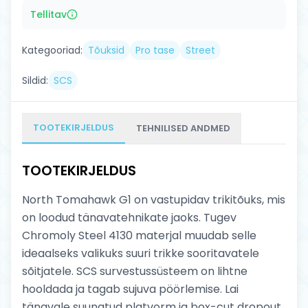
Tellitav
Kategooriad:
Tõuksid
Pro tase
Street
Sildid:
SCS
TOOTEKIRJELDUS
TEHNILISED ANDMED
TOOTEKIRJELDUS
North Tomahawk G1 on vastupidav trikitõuks, mis
on loodud tänavatehnikate jaoks. Tugev
Chromoly Steel 4130 materjal muudab selle
ideaalseks valikuks suuri trikke sooritavatele
sõitjatele. SCS survestussüsteem on lihtne
hooldada ja tagab sujuva pöörlemise. Lai
tänavale suunatud platvorm ja box-cut dropout