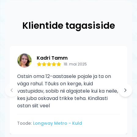
originaalid ametlikelt edasimüüjatelt.
tagastuskulud meie.
North toodetele kehtib tootja garantii
tootmisdefektide vastu. Garantii ei kata
Klientide tagasiside
normaalset kulumist ega kasutaja
põhjustatud kahjustusi.
Kadri Tamm
18. mai 2025
Ostsin oma 12-aastasele pojale ja ta on
väga rahul. Tõuks on kerge, kuid
vastupidav, sobib nii algajatele kui ka neile,
kes juba oskavad trikke teha. Kindlasti
ostan siit veel
Toode:
Longway Metro - Kuld