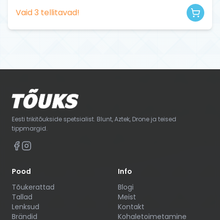
Vaid
3
tellitavad!
Eesti trikitõukside spetsialist. Blunt, Aztek, Drone ja teised
tippmargid.
Pood
Info
Tõukerattad
Blogi
Tallad
Meist
Lenksud
Kontakt
Brändid
Kohaletoimetamine