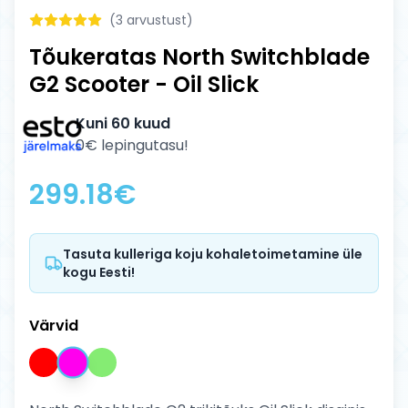
(
3
arvustust)
Tõukeratas North Switchblade
G2 Scooter - Oil Slick
Kuni 60 kuud
0€ lepingutasu!
299.18
€
Tasuta kulleriga koju kohaletoimetamine üle
kogu Eesti!
Värvid