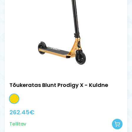
Tõukeratas Blunt Prodigy X - Kuldne
262.45
€
Tellitav