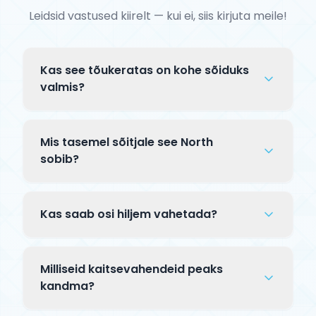
Leidsid vastused kiirelt — kui ei, siis kirjuta meile!
Kas see tõukeratas on kohe sõiduks
valmis?
Complete tõuksid tarnitakse osaliselt
lahtiselt pakendis. Tavaliselt tuleb
Mis tasemel sõitjale see North
kinnitada lenks klambriga ja mõnikord
sobib?
paigaldada esiratas — kogu protsess
See North mudel on mõeldud kogenud
võtab 5–10 minutit. Kaasas on
sõitjatele, kes sooritavad keerulisi trikke
paigaldusjuhend.
Kas saab osi hiljem vahetada?
skatepargis. Premium komponendid ja
täiustatud jõudlus pro-taseme sõidu jaoks.
Jah! Complete tõuksi kõiki osi — talda,
lenksu, rattaid, kahvlit, klambrit — saab
Milliseid kaitsevahendeid peaks
hiljem eraldi uuendada. See võimaldab
kandma?
tõuks kohandada oma areneva sõitlustiili