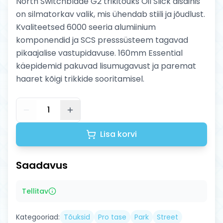
North Switchblade G2 trikitõuks Oil Slick disainis
on silmatorkav valik, mis ühendab stiili ja jõudlust.
Kvaliteetsed 6000 seeria alumiinium
komponendid ja SCS presssüsteem tagavad
pikaajalise vastupidavuse. 160mm Essential
käepidemid pakuvad lisumugavust ja paremat
haaret kõigi trikkide sooritamisel.
1
Lisa korvi
Saadavus
Tellitav
Kategooriad:
Tõuksid
Pro tase
Park
Street