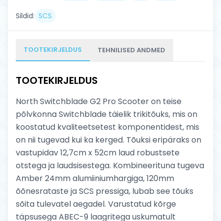
Sildid:
SCS
TOOTEKIRJELDUS
TEHNILISED ANDMED
TOOTEKIRJELDUS
North Switchblade G2 Pro Scooter on teise
põlvkonna Switchblade täielik trikitõuks, mis on
koostatud kvaliteetsetest komponentidest, mis
on nii tugevad kui ka kerged. Tõuksi eripäraks on
vastupidav 12,7cm x 52cm laud robustsete
otstega ja laudsisestega. Kombineerituna tugeva
Amber 24mm alumiiniumhargiga, 120mm
õõnesrataste ja SCS pressiga, lubab see tõuks
sõita tulevatel aegadel. Varustatud kõrge
täpsusega ABEC-9 laagritega uskumatult