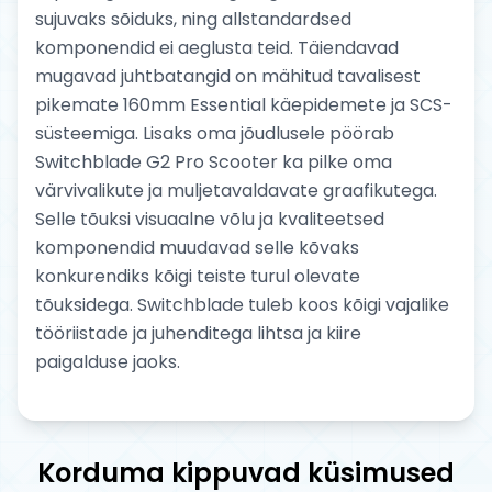
sujuvaks sõiduks, ning allstandardsed
komponendid ei aeglusta teid. Täiendavad
mugavad juhtbatangid on mähitud tavalisest
pikemate 160mm Essential käepidemete ja SCS-
süsteemiga. Lisaks oma jõudlusele pöörab
Switchblade G2 Pro Scooter ka pilke oma
värvivalikute ja muljetavaldavate graafikutega.
Selle tõuksi visuaalne võlu ja kvaliteetsed
komponendid muudavad selle kõvaks
konkurendiks kõigi teiste turul olevate
tõuksidega. Switchblade tuleb koos kõigi vajalike
tööriistade ja juhenditega lihtsa ja kiire
paigalduse jaoks.
Korduma kippuvad küsimused