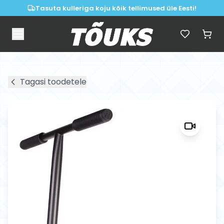
Tasuta kulleriga koju kõik tellimused üle Eesti!
Tagasi toodetele