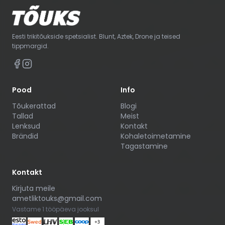
Eesti trikitõukside spetsialist. Blunt, Aztek, Drone ja teised
tippmargid.
Pood
Info
Tõukerattad
Blogi
Tallad
Meist
Lenksud
Kontakt
Brändid
Kohaletoimetamine
Tagastamine
Kontakt
Kirjuta meile
ametliktouks@gmail.com
Vastame 1 tööpäeva jooksul