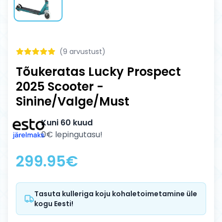
(
9
arvustust)
Tõukeratas Lucky Prospect
2025 Scooter -
Sinine/Valge/Must
Kuni 60 kuud
0€ lepingutasu!
299.95
€
Tasuta kulleriga koju kohaletoimetamine üle
kogu Eesti!