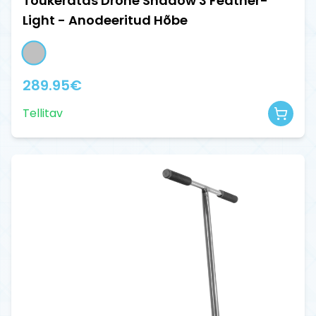
Tõukeratas Drone Shadow 3 Feather-
Light - Anodeeritud Hõbe
289.95
€
Tellitav