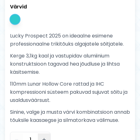
Värvid
Lucky Prospect 2025 on ideaalne esimene
professionaalne trikitõuks algajatele sõitjatele.
Kerge 3,1kg kaal ja vastupidav alumiinium
konstruktsioon tagavad hea jõudluse ja lihtsa
käsitsemise.
110mm Lunar Hollow Core rattad ja IHC
kompressiooni süsteem pakuvad sujuvat sõitu ja
usaldusväärsust.
Sinine, valge ja musta värvi kombinatsioon annab
tõuksile kaasaegse ja silmatorkava välimuse.
1