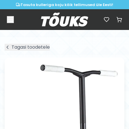
Tasuta kulleriga koju kõik tellimused üle Eesti!
Tagasi toodetele