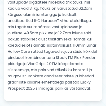
vastupidav algajatele mõeldud trikitõuks, mis
kaalub vaid 3,1kg. Tõuks on varustatud 62,2cm
kõrguse alumiiniumtangiga ja kuldselt
anodiseeritud IHC HuracanTM harutaldrikuga,
mis tagab suurepärase vastupidavuse ja
jõudluse. 49,5cm pikkune ja 12,7cm laiune tald
pakub stabiilset alust trikitamiseks, samas kui
kaetud esiots annab lisaturvalisust. 110mm Lunar
Hollow Core rattad tagavad sujuva sõidu kõikidel
pindadel, kombineerituna SteelyTM Flex Fender
piduriga ja ViceGrips 2.0TM käepidemete
süsteemiga, mis pakuvad täiuslikku kontrolli ja
mugavust. Rohkete anodiseerimiste ja lahedad
graafiliste disainielementidega paistab Lucky
Prospect 2025 silma igas parklas või tänaval.