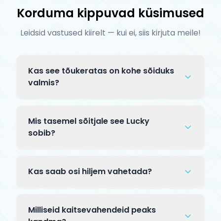
Korduma kippuvad küsimused
Leidsid vastused kiirelt — kui ei, siis kirjuta meile!
Kas see tõukeratas on kohe sõiduks
valmis?
Complete tõuksid tarnitakse osaliselt
lahtiselt pakendis. Tavaliselt tuleb
Mis tasemel sõitjale see Lucky
kinnitada lenks klambriga ja mõnikord
sobib?
paigaldada esiratas — kogu protsess
See Lucky mudel on mõeldud kogenud
võtab 5–10 minutit. Kaasas on
sõitjatele, kes sooritavad keerulisi trikke
paigaldusjuhend.
Kas saab osi hiljem vahetada?
skatepargis. Premium komponendid ja
täiustatud jõudlus pro-taseme sõidu jaoks.
Jah! Complete tõuksi kõiki osi — talda,
lenksu, rattaid, kahvlit, klambrit — saab
Milliseid kaitsevahendeid peaks
hiljem eraldi uuendada. See võimaldab