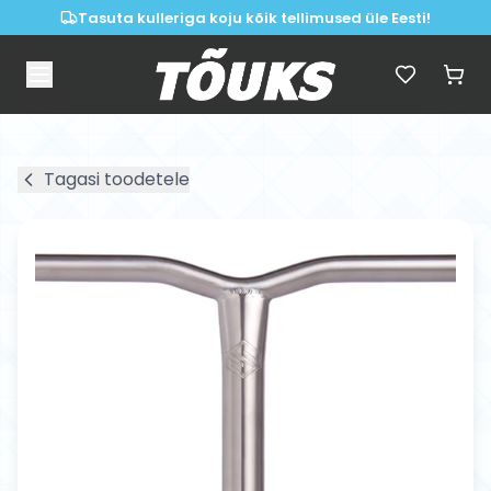
Tasuta kulleriga koju kõik tellimused üle Eesti!
Tagasi toodetele