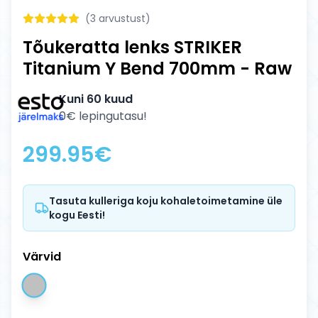
(
3
arvustust)
Tõukeratta lenks STRIKER
Titanium Y Bend 700mm - Raw
Kuni 60 kuud
0€ lepingutasu!
299.95
€
Tasuta kulleriga koju kohaletoimetamine üle
kogu Eesti!
Värvid