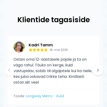
originaalid ametlikelt edasimüüjatelt.
tagastuskulud meie.
Striker toodetele kehtib tootja garantii
tootmisdefektide vastu. Garantii ei kata
Klientide tagasiside
normaalset kulumist ega kasutaja
põhjustatud kahjustusi.
Kadri Tamm
18. mai 2025
Ostsin oma 12-aastasele pojale ja ta on
väga rahul. Tõuks on kerge, kuid
vastupidav, sobib nii algajatele kui ka neile,
kes juba oskavad trikke teha. Kindlasti
ostan siit veel
Toode:
Longway Metro - Kuld