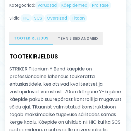
Kategooriad:
Varuosad
Käepidemed
Pro tase
Sildid:
HIC
SCS
Oversized
Titaan
TOOTEKIRJELDUS
TEHNILISED ANDMED
TOOTEKIRJELDUS
STRIKER Titanium Y Bend käepide on
professionaalne lahendus tõukeratta
entusiastidele, kes otsivad kvaliteetset ja
vastupidavat varustust. 70cm kõrgune Y-kujuline
käepide pakub suurepärast kontrolli ja mugavust
sõidu ajal. Titaanist valmistatud konstruktsioon
tagab maksimaalse tugevuse säilitades samas
kerge kaalu. Käepide on ühildub nii HIC kui ka SCS
süsteemidega, muutes selle universaalseks