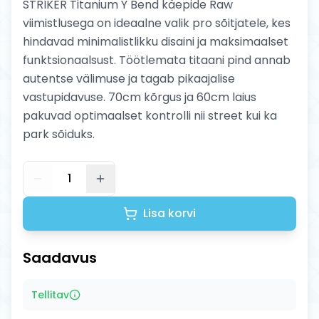
STRIKER Titanium Y Bend käepide Raw
viimistlusega on ideaalne valik pro sõitjatele, kes
hindavad minimalistlikku disaini ja maksimaalset
funktsionaalsust. Töötlemata titaani pind annab
autentse välimuse ja tagab pikaajalise
vastupidavuse. 70cm kõrgus ja 60cm laius
pakuvad optimaalset kontrolli nii street kui ka
park sõiduks.
1
Lisa korvi
Saadavus
Tellitav