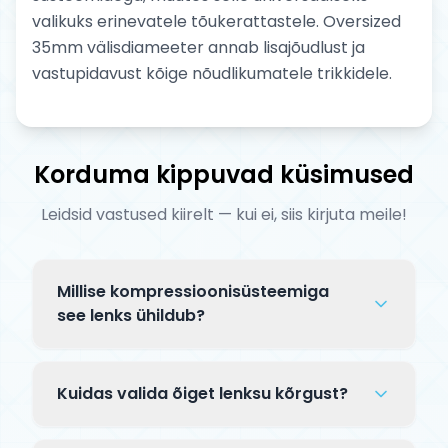
valikuks erinevatele tõukerattastele. Oversized
35mm välisdiameeter annab lisajõudlust ja
vastupidavust kõige nõudlikumatele trikkidele.
Korduma kippuvad küsimused
Leidsid vastused kiirelt — kui ei, siis kirjuta meile!
Millise kompressioonisüsteemiga
see lenks ühildub?
Lenksu ühilduvus sõltub materjalist ja
siseläbimõõdust: alumiiniumlenksud
Kuidas valida õiget lenksu kõrgust?
(ühilduvad IHC ja SCS); standardsed
teraslenksud slitiga (ühilduvad IHC ja HIC);
Lenks peaks ulatuma puusast nabani, kui