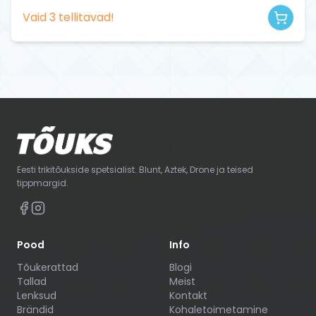
Vaid
3
tellitavad!
Eesti trikitõukside spetsialist. Blunt, Aztek, Drone ja teised
tippmargid.
Pood
Info
Tõukerattad
Blogi
Tallad
Meist
Lenksud
Kontakt
Brändid
Kohaletoimetamine