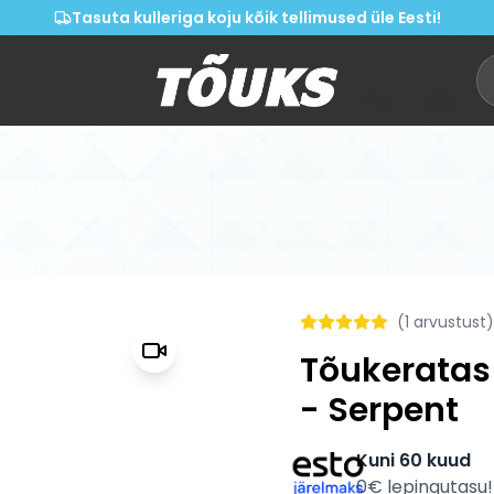
Tasuta kulleriga koju kõik tellimused üle Eesti!
(
1
arvustust)
Tõukeratas
- Serpent
Kuni 60 kuud
0€ lepingutasu!