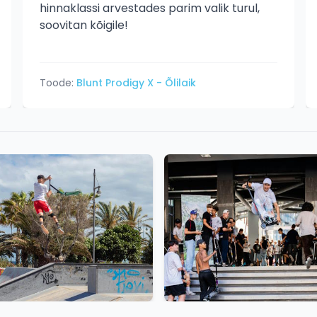
hinnaklassi arvestades parim valik turul,
soovitan kõigile!
Toode:
Blunt Prodigy X - Õlilaik