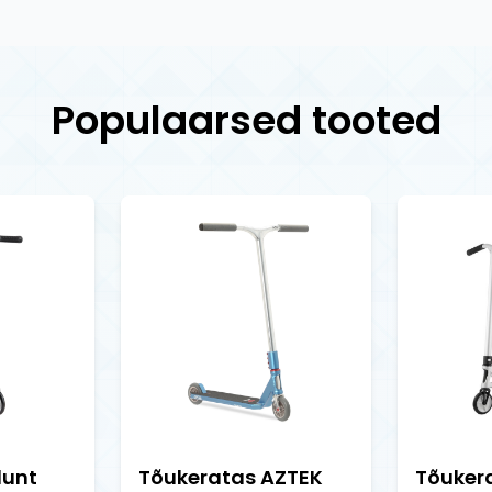
Populaarsed tooted
lunt
Tõukeratas AZTEK
Tõuker