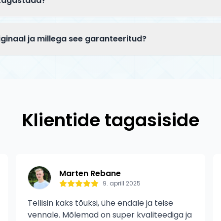
 tagastada?
 Saadetise staatust saad jälgida tracking-koodi abil.
alendripäeva aega kaup tagastada alates kättesaamise pä
 peab olema kasutamata, originaalpakendis ja terves sei
ginaal ja millega see garanteeritud?
uhul katame tagastuskulud meie.
e tooted on 100% originaalid ametlikelt edasimüüjatelt. Fu
antii tootmisdefektide vastu. Garantii ei kata normaalset
tud kahjustusi.
Klientide tagasiside
Marten Rebane
9. aprill 2025
Tellisin kaks tõuksi, ühe endale ja teise
vennale. Mõlemad on super kvaliteediga ja