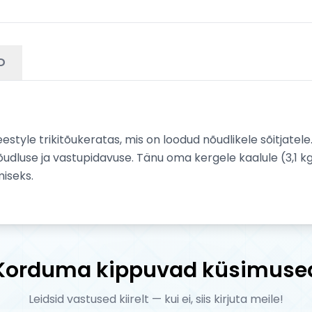
D
tyle trikitõukeratas, mis on loodud nõudlikele sõitjatele
luse ja vastupidavuse. Tänu oma kergele kaalule (3,1 kg)
miseks.
Korduma kippuvad küsimuse
Leidsid vastused kiirelt — kui ei, siis kirjuta meile!