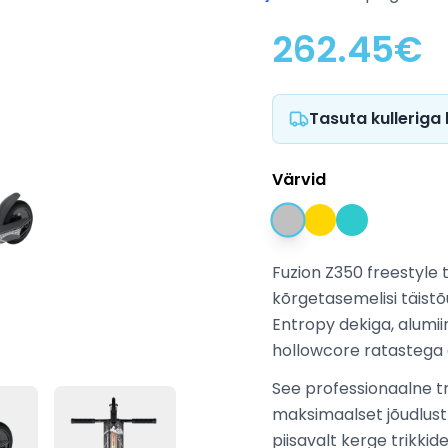
262.45
€
Tasuta kulleriga
Värvid
Fuzion Z350 freestyle
kõrgetasemelisi täistõ
Entropy dekiga, alumii
hollowcore ratastega o
See professionaalne t
maksimaalset jõudlust 
piisavalt kerge trikkid