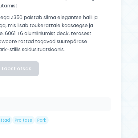
utamist.
ga Z350 paistab silma elegantse halli ja
a, mis lisab tõukerattale kaasaegse ja
e. 6061 T6 alumiiniumist deck, terasest
lowcore rattad tagavad suurepärase
-stiilis sõidusituatsioonis.
Laost otsas
attad
Pro tase
Park