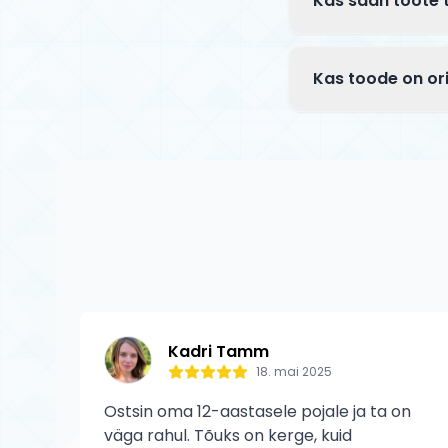
Kas saan toote
tööpäeva jooksul.
Jah, sul on 14 k
Tagastatav toode
Kas toode on ori
Defektse toote p
Jah, kõik Tõuks.e
kehtib tootja gar
kasutaja põhjusta
Kadri Tamm
18. mai 2025
Ostsin oma 12-aastasele pojale ja ta on
väga rahul. Tõuks on kerge, kuid