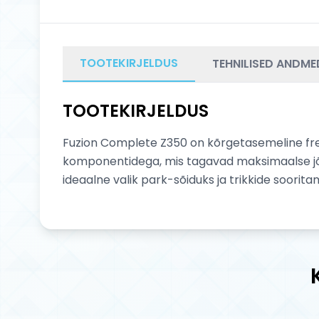
TOOTEKIRJELDUS
TEHNILISED ANDME
TOOTEKIRJELDUS
Fuzion Complete Z350 on kõrgetasemeline frees
komponentidega, mis tagavad maksimaalse jõud
ideaalne valik park-sõiduks ja trikkide soorita