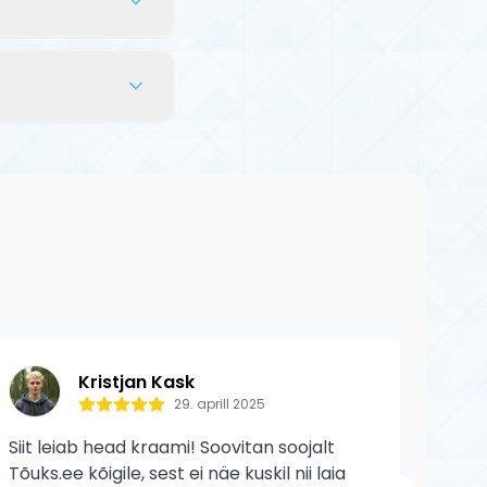
evast.
sukorras.
zion toodetele
 kulumist ega
Kristjan Kask
29. aprill 2025
Siit leiab head kraami! Soovitan soojalt
Siit 
Tõuks.ee kõigile, sest ei näe kuskil nii laia
veelg