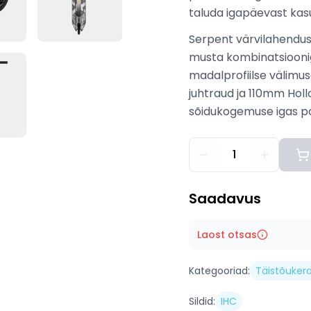
taluda igapäevast kas
Serpent värvilahenduse
musta kombinatsioonig
madalprofiilse välimus
juhtraud ja 110mm Hol
sõidukogemuse igas park
1
Saadavus
Laost otsas
Kategooriad:
Täistõuker
Sildid:
IHC