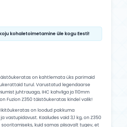
 koju kohaletoimetamine üle kogu Eesti!
 täistõukeratas on kahtlemata üks parimaid
ukerattaid turul. Varustatud legendaarse
niumist juhtrauaga, IHC kahvliga ja 110mm
n Fuzion Z350 täistõukeratas kindel valik!
rikitõukeratas on loodud pakkuma
ja vastupidavust. Kaaludes vaid 3,1 kg, on Z350
e sooritamiseks, kuid samas piisavalt tugev, et