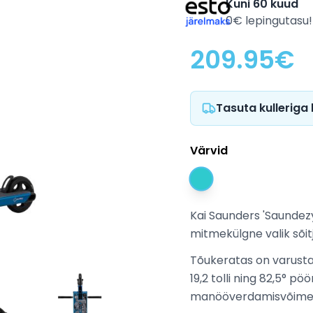
Kuni 60 kuud
0€ lepingutasu!
209.95
€
Tasuta kulleriga
Värvid
Kai Saunders 'Saundezy
mitmekülgne valik sõit
Tõukeratas on varusta
19,2 tolli ning 82,5° 
manööverdamisvõime