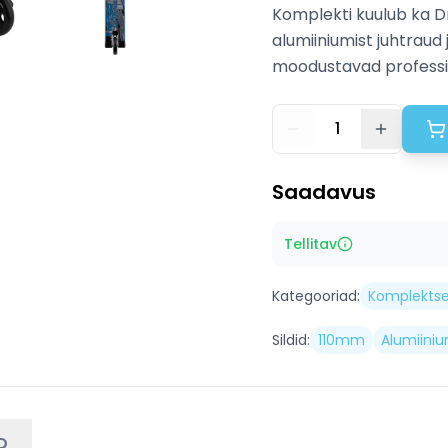
Komplekti kuulub ka D
alumiiniumist juhtrau
moodustavad professio
1
Saadavus
Tellitav
Kategooriad:
Komplekts
Sildid:
110mm
Alumiini
D