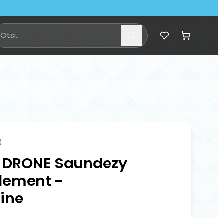
)
 DRONE Saundezy
Element -
ine