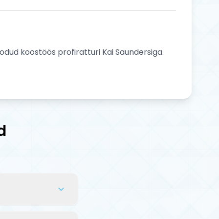
dud koostöös profiratturi Kai Saundersiga.
d
innitada lenks