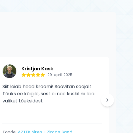
rone toodetele
 kulumist ega
Kristjan Kask
29. aprill 2025
Siit leiab head kraami! Soovitan soojalt
Siit 
Tõuks.ee kõigile, sest ei näe kuskil nii laia
veelg
valikut tõuksidest
Toode:
AZTEK Siren - Zircon Sand
Tood