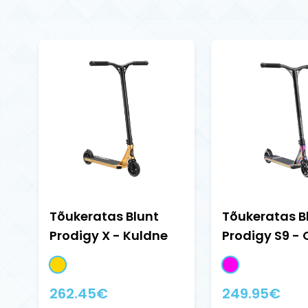
Tõukeratas Blunt
Tõukeratas B
Prodigy X - Kuldne
Prodigy S9 - O
262.45
€
249.95
€