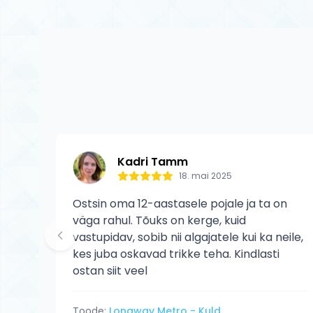
Jah, kõik Tõuks.e
kehtib tootja gar
kasutaja põhjusta
Kadri Tamm
18. mai 2025
Ostsin oma 12-aastasele pojale ja ta on
väga rahul. Tõuks on kerge, kuid
vastupidav, sobib nii algajatele kui ka neile,
kes juba oskavad trikke teha. Kindlasti
ostan siit veel
Toode:
Longway Metro - Kuld