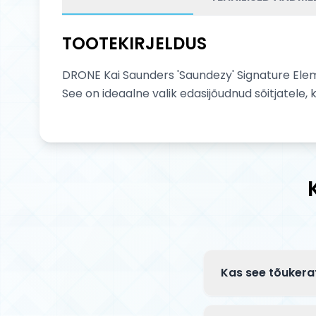
TOOTEKIRJELDUS
DRONE Kai Saunders 'Saundezy' Signature Eleme
See on ideaalne valik edasijõudnud sõitjatele,
Kas see tõukera
Complete tõuksid 