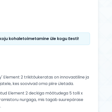
 koju kohaletoimetamine üle kogu Eesti!
' Element 2 trikitõukeratas on innovaatiline ja
jatele, kes soovivad oma piire ületada.
tud Element 2 deckiga mõõtudega 5 tolli x
pööramistoru nurgaga, mis tagab suurepärase
.