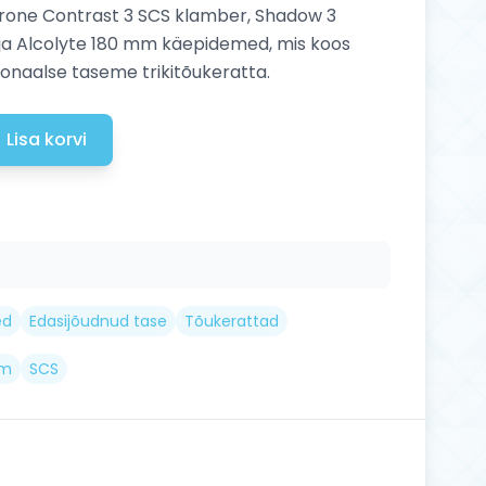
rone Contrast 3 SCS klamber, Shadow 3
d ja Alcolyte 180 mm käepidemed, mis koos
naalse taseme trikitõukeratta.
Lisa korvi
ed
Edasijõudnud tase
Tõukerattad
um
SCS