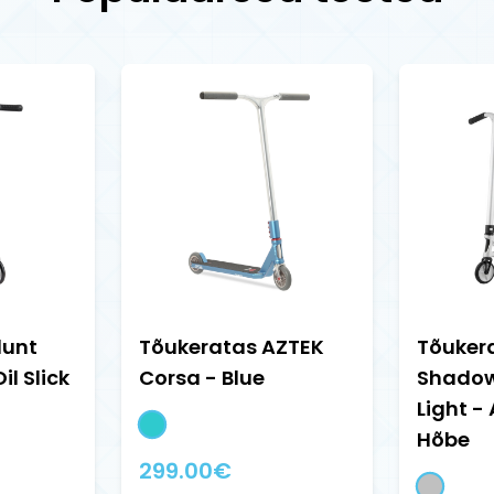
lunt
Tõukeratas AZTEK
Tõuker
il Slick
Corsa - Blue
Shadow
Light -
Hõbe
299.00
€