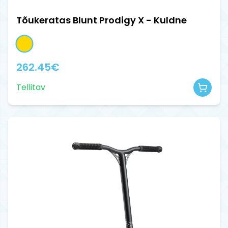
Tõukeratas Blunt Prodigy X - Kuldne
262.45
€
Tellitav