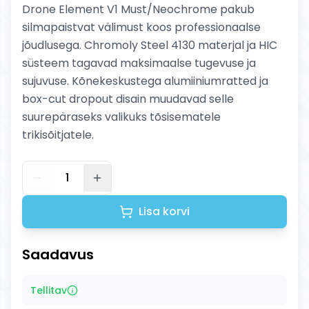
Drone Element V1 Must/Neochrome pakub
silmapaistvat välimust koos professionaalse
jõudlusega. Chromoly Steel 4130 materjal ja HIC
süsteem tagavad maksimaalse tugevuse ja
sujuvuse. Kõnekeskustega alumiiniumratted ja
box-cut dropout disain muudavad selle
suurepäraseks valikuks tõsisematele
trikisõitjatele.
1
Lisa korvi
Saadavus
Tellitav