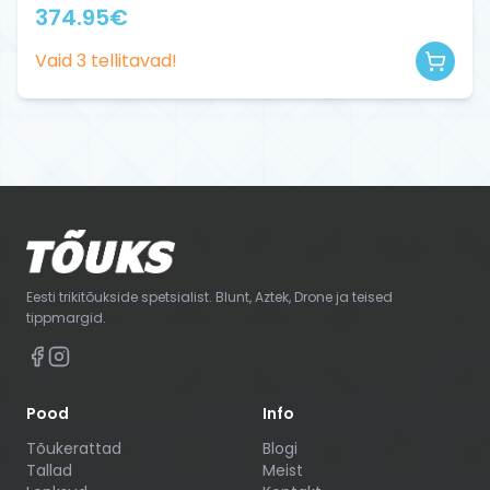
374.95
€
Vaid
3
tellitavad!
Eesti trikitõukside spetsialist. Blunt, Aztek, Drone ja teised
tippmargid.
Pood
Info
Tõukerattad
Blogi
Tallad
Meist