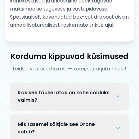
kõnekeskused ja üheosaline deck tagavad
maksimaalse tugevuse ja vastupidavuse.
Spetsiaalselt kavandatud box-cut dropout disain
annab lisaturvalisust raskemate trikite ajal.
Korduma kippuvad küsimused
Leidsid vastused kiirelt — kui ei, siis kirjuta meile!
Kas see tõukeratas on kohe sõiduks
valmis?
Complete tõuksid tarnitakse osaliselt
lahtiselt pakendis. Tavaliselt tuleb
Mis tasemel sõitjale see Drone
kinnitada lenks klambriga ja mõnikord
sobib?
paigaldada esiratas — kogu protsess