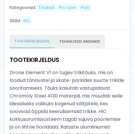
Kategooriad:
Tõuksid
Pro tase
Park
Sildid:
IHC
TOOTEKIRJELDUS
TEHNILISED ANDMED
TOOTEKIRJELDUS
Drone Element V1 on tugev trikitõuks, mis on
loodud tänavatel ja skate-parkides suurte trikide
sooritamiseks. Tõuks kasutab vastupidavat
Chromoly Steel 4130 materjali, mis muudab selle
ideaalseks valikuks kogenud sõitjatele, kes
soovivad õppida keerulisemaid trikke. HIC
kokkusurumissüsteem tagab sujuva pöörlemise
ja on lihtne hooldada. Rataste alumiiniumist