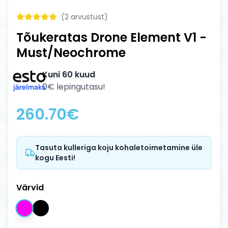
(
2
arvustust)
Tõukeratas Drone Element V1 -
Must/Neochrome
Kuni 60 kuud
0€ lepingutasu!
260.70
€
Tasuta kulleriga koju kohaletoimetamine üle
kogu Eesti!
Värvid