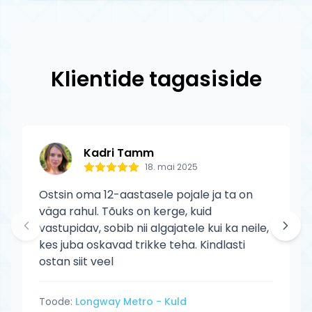
Jah, kõik Tõuks.ee tooted on 100%
seisukorras. Defektse toote puhul katame
originaalid ametlikelt edasimüüjatelt.
tagastuskulud meie.
Drone toodetele kehtib tootja garantii
tootmisdefektide vastu. Garantii ei kata
Klientide tagasiside
normaalset kulumist ega kasutaja
põhjustatud kahjustusi.
Kadri Tamm
18. mai 2025
Ostsin oma 12-aastasele pojale ja ta on
väga rahul. Tõuks on kerge, kuid
vastupidav, sobib nii algajatele kui ka neile,
kes juba oskavad trikke teha. Kindlasti
ostan siit veel
Toode:
Longway Metro - Kuld