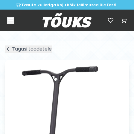
Tasuta kulleriga koju kõik tellimused üle Eesti!
Tagasi toodetele