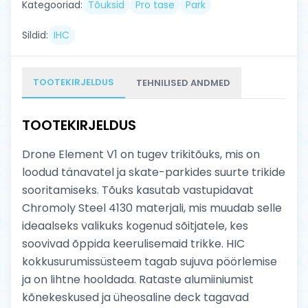
Kategooriad:
Tõuksid
Pro tase
Park
Sildid:
IHC
TOOTEKIRJELDUS
TEHNILISED ANDMED
TOOTEKIRJELDUS
Drone Element V1 on tugev trikitõuks, mis on
loodud tänavatel ja skate-parkides suurte trikide
sooritamiseks. Tõuks kasutab vastupidavat
Chromoly Steel 4130 materjali, mis muudab selle
ideaalseks valikuks kogenud sõitjatele, kes
soovivad õppida keerulisemaid trikke. HIC
kokkusurumissüsteem tagab sujuva pöörlemise
ja on lihtne hooldada. Rataste alumiiniumist
kõnekeskused ja üheosaline deck tagavad