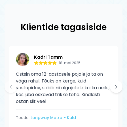
originaalid ametlikelt edasimüüjatelt.
tagastuskulud meie.
Drone toodetele kehtib tootja garantii
tootmisdefektide vastu. Garantii ei kata
Klientide tagasiside
normaalset kulumist ega kasutaja
põhjustatud kahjustusi.
Kadri Tamm
18. mai 2025
Ostsin oma 12-aastasele pojale ja ta on
väga rahul. Tõuks on kerge, kuid
vastupidav, sobib nii algajatele kui ka neile,
kes juba oskavad trikke teha. Kindlasti
ostan siit veel
Toode:
Longway Metro - Kuld