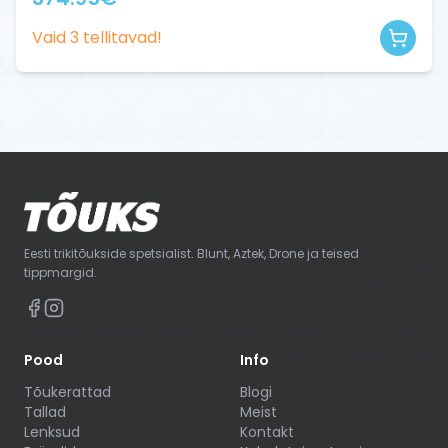
Vaid
3
tellitavad!
Eesti trikitõukside spetsialist. Blunt, Aztek, Drone ja teised
tippmargid.
Pood
Info
Tõukerattad
Blogi
Tallad
Meist
Lenksud
Kontakt