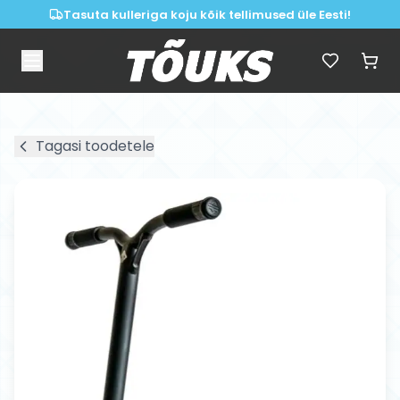
Tasuta kulleriga koju kõik tellimused üle Eesti!
Tagasi toodetele