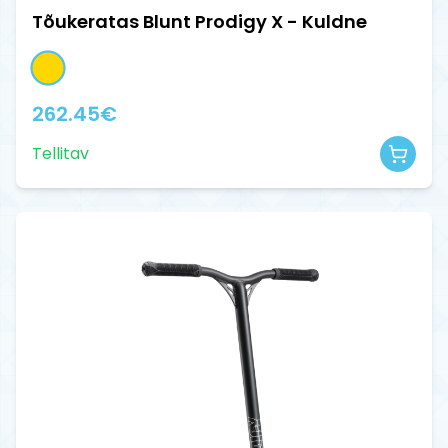
Tõukeratas Blunt Prodigy X - Kuldne
262.45
€
Tellitav