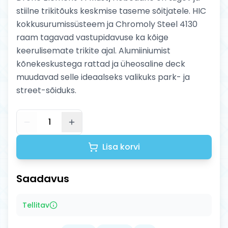
stiilne trikitõuks keskmise taseme sõitjatele. HIC
kokkusurumissüsteem ja Chromoly Steel 4130
raam tagavad vastupidavuse ka kõige
keerulisemate trikite ajal. Alumiiniumist
kõnekeskustega rattad ja üheosaline deck
muudavad selle ideaalseks valikuks park- ja
street-sõiduks.
1
Lisa korvi
Saadavus
Tellitav