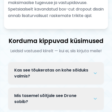
maksimaalse tugevuse ja vastupidavuse.
Spetsiaalselt kavandatud box-cut dropout disain
annab lisaturvalisust raskemate trikite ajal.
Korduma kippuvad küsimused
Leidsid vastused kiirelt — kui ei, siis kirjuta meile!
Kas see tõukeratas on kohe sõiduks
valmis?
Complete tõuksid tarnitakse osaliselt
lahtiselt pakendis. Tavaliselt tuleb
Mis tasemel sõitjale see Drone
kinnitada lenks klambriga ja mõnikord
sobib?
paigaldada esiratas — kogu protsess