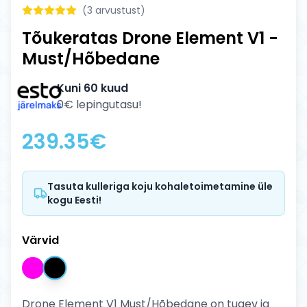
(
3
arvustust)
Tõukeratas Drone Element V1 -
Must/Hõbedane
Kuni 60 kuud
0€ lepingutasu!
239.35
€
Tasuta kulleriga koju kohaletoimetamine üle
kogu Eesti!
Värvid
Drone Element V1 Must/Hõbedane on tugev ja