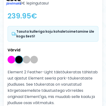
0€ lepingutasu!
239.95
€
Tasuta kulleriga koju kohaletoimetamine üle
kogu Eesti!
Värvid
Element 2 Feather-Light täistõukeratas tähistab
uut ajastut Element seeria park-tõukerataste
jõudluses. See tõukeratas on varustatud
kõrgetasemeliste täiustustega võrreldes
originaal Element'iga, mis muudab selle kaalu ja
jõudluse osas võitmatuks.