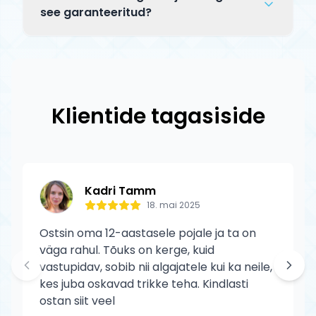
jooksul. Saadetise staatust saad jälgida
Tagastatav toode peab olema
see garanteeritud?
tracking-koodi abil.
kasutamata, originaalpakendis ja terves
Jah, kõik Tõuks.ee tooted on 100%
seisukorras. Defektse toote puhul katame
originaalid ametlikelt edasimüüjatelt.
tagastuskulud meie.
Drone toodetele kehtib tootja garantii
tootmisdefektide vastu. Garantii ei kata
Klientide tagasiside
normaalset kulumist ega kasutaja
põhjustatud kahjustusi.
Kadri Tamm
18. mai 2025
Ostsin oma 12-aastasele pojale ja ta on
väga rahul. Tõuks on kerge, kuid
vastupidav, sobib nii algajatele kui ka neile,
kes juba oskavad trikke teha. Kindlasti
ostan siit veel