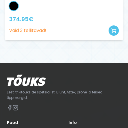
374.95
€
Vaid
3
tellitavad!
Eesti trikitõukside spetsialist. Blunt, Aztek, Drone ja teised
tippmargid.
Pood
Info