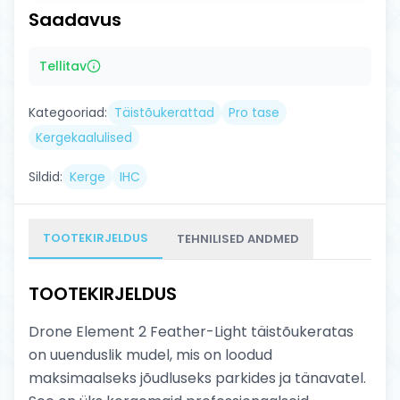
Saadavus
Tellitav
Kategooriad:
Täistõukerattad
Pro tase
Kergekaalulised
Sildid:
Kerge
IHC
TOOTEKIRJELDUS
TEHNILISED ANDMED
TOOTEKIRJELDUS
Drone Element 2 Feather-Light täistõukeratas
on uuenduslik mudel, mis on loodud
maksimaalseks jõudluseks parkides ja tänavatel.