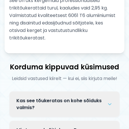
See on üks kergemaid professionaalseid
trikitõukerattaid turul, kaaludes vaid 2,95 kg.
Valmistatud kvaliteetsest 6061 T6 alumiiniumist
ning disainitud edasijõudnud sõitjatele, kes
otsivad kerget ja vastutustundlikku
trikitõukeratast.
Korduma kippuvad küsimused
Leidsid vastused kiirelt — kui ei, siis kirjuta meile!
Kas see tõukeratas on kohe sõiduks
valmis?
Complete tõuksid tarnitakse osaliselt
lahtiselt pakendis. Tavaliselt tuleb