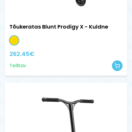
Tõukeratas Blunt Prodigy X - Kuldne
262.45
€
Tellitav