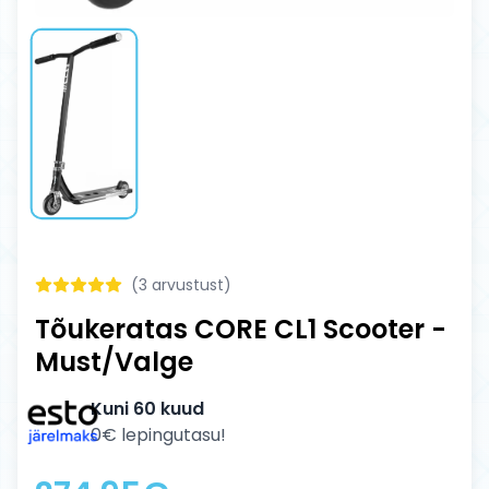
(
3
arvustust)
Tõukeratas CORE CL1 Scooter -
Must/Valge
Kuni 60 kuud
0€ lepingutasu!