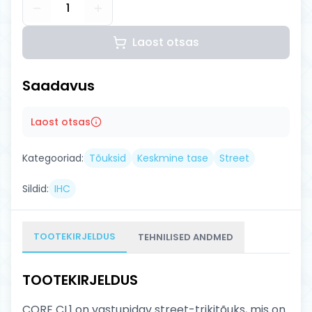
1
Laost otsas
Saadavus
Laost otsas
Kategooriad:
Tõuksid
Keskmine tase
Street
Sildid:
IHC
TOOTEKIRJELDUS
TEHNILISED ANDMED
TOOTEKIRJELDUS
CORE CL1 on vastupidav street-trikitõuks, mis on