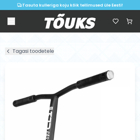
Tasuta kulleriga koju kõik tellimused üle Eesti!
Tagasi toodetele