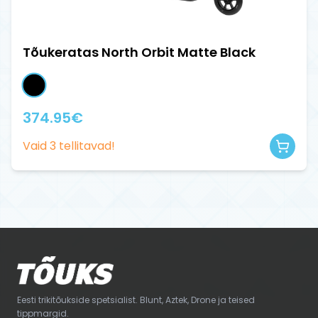
Tõukeratas North Orbit Matte Black
374.95
€
Vaid
3
tellitavad!
Eesti trikitõukside spetsialist. Blunt, Aztek, Drone ja teised
tippmargid.