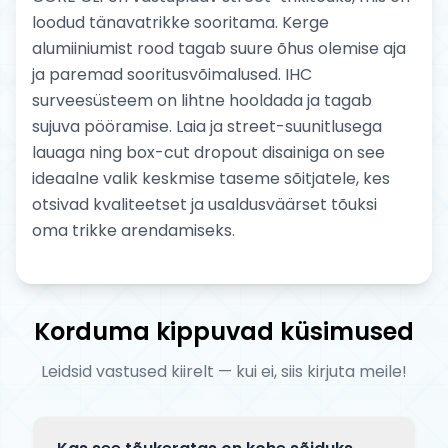
loodud tänavatrikke sooritama. Kerge
alumiiniumist rood tagab suure õhus olemise aja
ja paremad sooritusvõimalused. IHC
surveesüsteem on lihtne hooldada ja tagab
sujuva pööramise. Laia ja street-suunitlusega
lauaga ning box-cut dropout disainiga on see
ideaalne valik keskmise taseme sõitjatele, kes
otsivad kvaliteetset ja usaldusväärset tõuksi
oma trikke arendamiseks.
Korduma kippuvad küsimused
Leidsid vastused kiirelt — kui ei, siis kirjuta meile!