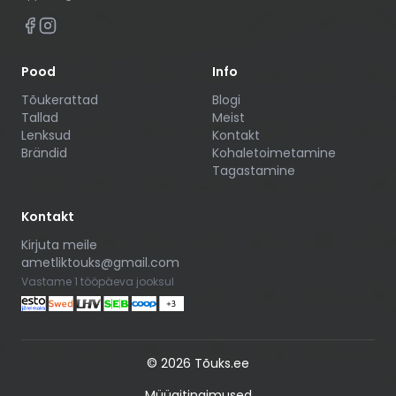
Pood
Info
Tõukerattad
Blogi
Tallad
Meist
Lenksud
Kontakt
Brändid
Kohaletoimetamine
Tagastamine
Kontakt
Kirjuta meile
ametliktouks@gmail.com
Vastame 1 tööpäeva jooksul
©
2026
Tõuks.ee
Müügitingimused