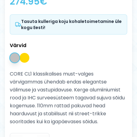
274.95
€
Tasuta kulleriga koju kohaletoimetamine üle
kogu Eesti!
Värvid
CORE CL1 klassikalises must-valges
värvigammas ühendab endas elegantse
välimuse ja vastupidavuse. Kerge alumiiniumist
rood ja IHC surveesüsteem tagavad sujuva sõidu
kogemuse. 110mm rattad pakuvad head
haarduvust ja stabiilsust nii street-trikke
sooritades kui ka igapäevases sõidus.