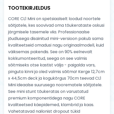
TOOTEKIRJELDUS
CORE CL1 Mini on spetsiaalselt loodud noortele
sõitjatele, kes soovivad oma tõukerataste oskusi
järgmisele tasemele viia. Professionaalse
jõudlusega disainitud mini-versioon pakub sama
kvaliteetseid omadusi nagu originaalmodell, kuid
väiksemas pakendis. See on 90% eelnevalt
kokkumonteeritud, seega on see valmis
sõitmiseks otse kastist välja - paigalda vars,
pinguta kinni ja oled valmis sõitma! Kerge 12,7cm
x 44,5cm deck ja kogukõrgus 70cm teevad CL1
Mini ideaalse suurusega noorematele sõitjatele.
See mini stunt tõukeratas on varustatud
premium komponentidega nagu CORE
kvaliteetsed käepidemed, klambrid ja kaas.
Vahetatavad nailonist dropout tükid