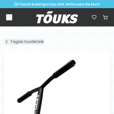
Tasuta kulleriga koju kõik tellimused üle Eesti!
Tagasi toodetele