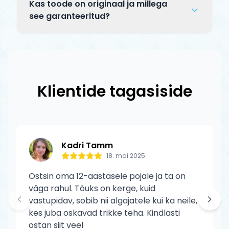
tooted jõuavad kätte 5–14 tööpäeva
tagastada alates kättesaamise päevast.
Kas toode on originaal ja millega
jooksul. Saadetise staatust saad jälgida
Tagastatav toode peab olema
see garanteeritud?
tracking-koodi abil.
kasutamata, originaalpakendis ja terves
Jah, kõik Tõuks.ee tooted on 100%
seisukorras. Defektse toote puhul katame
originaalid ametlikelt edasimüüjatelt.
tagastuskulud meie.
CORE toodetele kehtib tootja garantii
tootmisdefektide vastu. Garantii ei kata
Klientide tagasiside
normaalset kulumist ega kasutaja
põhjustatud kahjustusi.
Kadri Tamm
18. mai 2025
Ostsin oma 12-aastasele pojale ja ta on
väga rahul. Tõuks on kerge, kuid
vastupidav, sobib nii algajatele kui ka neile,
kes juba oskavad trikke teha. Kindlasti
ostan siit veel