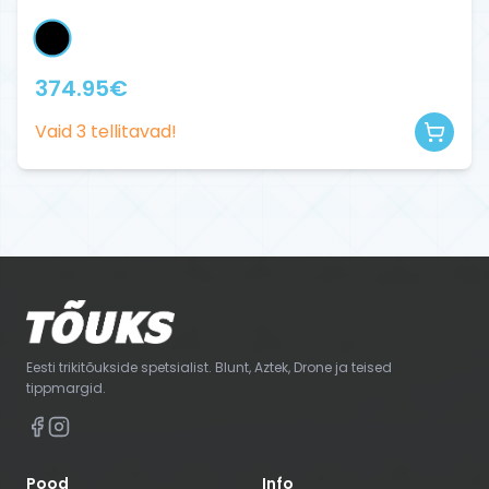
374.95
€
Vaid
3
tellitavad!
Eesti trikitõukside spetsialist. Blunt, Aztek, Drone ja teised
tippmargid.
Pood
Info