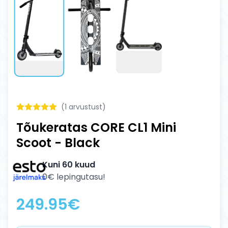
(
1
arvustust)
Tõukeratas CORE CL1 Mini
Scoot - Black
Kuni 60 kuud
0€ lepingutasu!
249.95
€