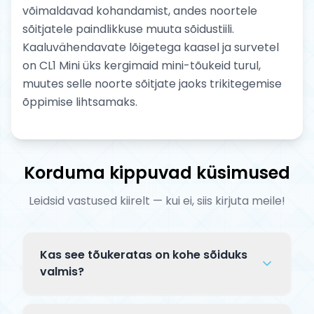
võimaldavad kohandamist, andes noortele
sõitjatele paindlikkuse muuta sõidustiili.
Kaaluvähendavate lõigetega kaasel ja survetel
on CL1 Mini üks kergimaid mini-tõukeid turul,
muutes selle noorte sõitjate jaoks trikitegemise
õppimise lihtsamaks.
Korduma kippuvad küsimused
Leidsid vastused kiirelt — kui ei, siis kirjuta meile!
Kas see tõukeratas on kohe sõiduks
valmis?
Complete tõuksid tarnitakse osaliselt