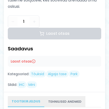
taseme sõitjatele, kes soovivad arendada oma
oskusi.
1
Laost otsas
Saadavus
Laost otsas
Kategooriad:
Tõuksid
Algaja tase
Park
Sildid:
IHC
Mini
TOOTEKIRJELDUS
TEHNILISED ANDMED