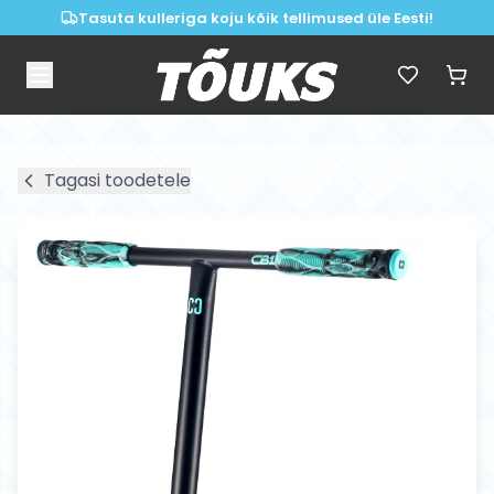
Tasuta kulleriga koju kõik tellimused üle Eesti!
Tagasi toodetele