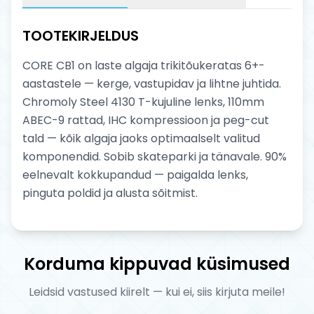
TOOTEKIRJELDUS
CORE CB1 on laste algaja trikitõukeratas 6+-
aastastele — kerge, vastupidav ja lihtne juhtida.
Chromoly Steel 4130 T-kujuline lenks, 110mm
ABEC-9 rattad, IHC kompressioon ja peg-cut
tald — kõik algaja jaoks optimaalselt valitud
komponendid. Sobib skateparki ja tänavale. 90%
eelnevalt kokkupandud — paigalda lenks,
pinguta poldid ja alusta sõitmist.
Korduma kippuvad küsimused
Leidsid vastused kiirelt — kui ei, siis kirjuta meile!