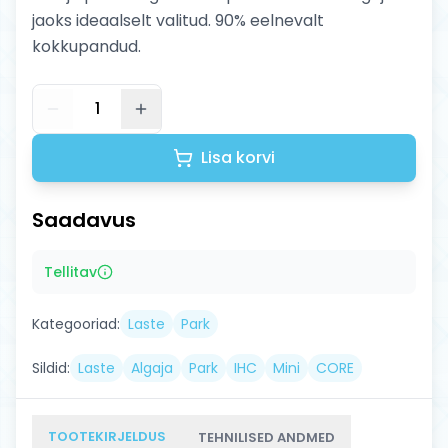
jaoks ideaalselt valitud. 90% eelnevalt
kokkupandud.
1
Lisa korvi
Saadavus
Tellitav
Kategooriad:
Laste
Park
Sildid:
Laste
Algaja
Park
IHC
Mini
CORE
TOOTEKIRJELDUS
TEHNILISED ANDMED