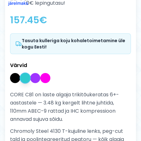
0€ lepingutasu!
157.45
€
Tasuta kulleriga koju kohaletoimetamine üle
kogu Eesti!
Värvid
CORE CB1 on laste algaja trikitõukeratas 6+-
aastastele — 3.48 kg kergelt lihtne juhtida,
110mm ABEC-9 rattad ja IHC kompressioon
annavad sujuva sõidu.
Chromoly Steel 4130 T-kujuline lenks, peg-cut
tald ja poolintegreeritud peatoru — kõik algaja