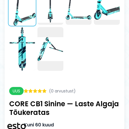
UUS
(
0
arvustust)
CORE CB1 Sinine — Laste Algaja
Tõukeratas
Kuni 60 kuud