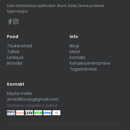
Eesti trikitõukside spetsialist. Blunt, Aztek, Drone ja teised
tippmargid.
Pood
Info
Tõukerattad
Blogi
Tallad
Meist
Lenksud
Kontakt
Brändid
Kohaletoimetamine
Tagastamine
Kontakt
Kirjuta meile
ametliktouks@gmail.com
Vastame 1 tööpäeva jooksul