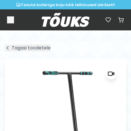
Tasuta kulleriga koju kõik tellimused üle Eesti!
Tagasi toodetele