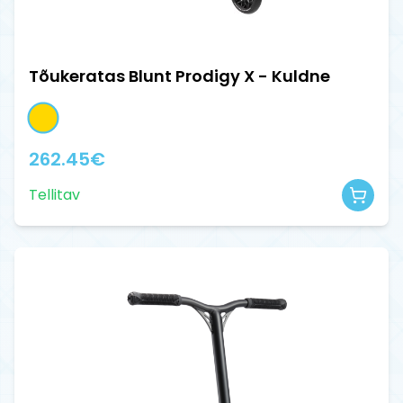
Tõukeratas Blunt Prodigy X - Kuldne
262.45
€
Tellitav