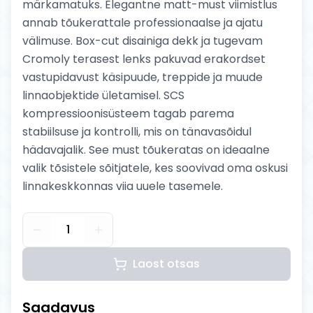
märkamatuks. Elegantne matt-must viimistlus
annab tõukerattale professionaalse ja ajatu
välimuse. Box-cut disainiga dekk ja tugevam
Cromoly terasest lenks pakuvad erakordset
vastupidavust käsipuude, treppide ja muude
linnaobjektide ületamisel. SCS
kompressioonisüsteem tagab parema
stabiilsuse ja kontrolli, mis on tänavasõidul
hädavajalik. See must tõukeratas on ideaalne
valik tõsistele sõitjatele, kes soovivad oma oskusi
linnakeskkonnas viia uuele tasemele.
1
Laost otsas
Saadavus