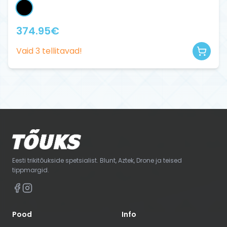
374.95
€
Vaid
3
tellitavad!
Eesti trikitõukside spetsialist. Blunt, Aztek, Drone ja teised
tippmargid.
Pood
Info