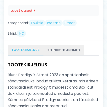
Laost otsas
Kategooriad:
Tõuksid
Pro tase
Street
Sildid:
IHC
TOOTEKIRJELDUS
TEHNILISED ANDMED
TOOTEKIRJELDUS
Blunt Prodigy X Street 2023 on spetsiaalselt
tänavasõiduks loodud trikitõukeratas, mis erineb
standardsest Prodigy X mudelist oma Box-cut
deki disaini ja täiendatud omaduste poolest.
Kümnes põlvkond Prodigy seeriast on täiustatud
tänavasõidu jaoks optimeeritud