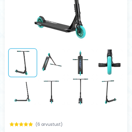
(
6
arvustust)