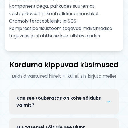
komponentidega, pakkudes suuremat
vastupidavust ja kontrolli linnamaastikul.
Cromoly terasest lenks ja SCS
kompressioonisüsteem tagavad maksimaalse
tugevuse ja stabiilsuse keerulistes oludes.
Korduma kippuvad küsimused
Leidsid vastused kiirelt — kui ei, siis kirjuta meile!
Kas see tõukeratas on kohe sõiduks
valmis?
Complete tõuksid tarnitakse osaliselt
lahtiselt pakendis. Tavaliselt tuleb
Mis tasemel sõitjale see Blunt