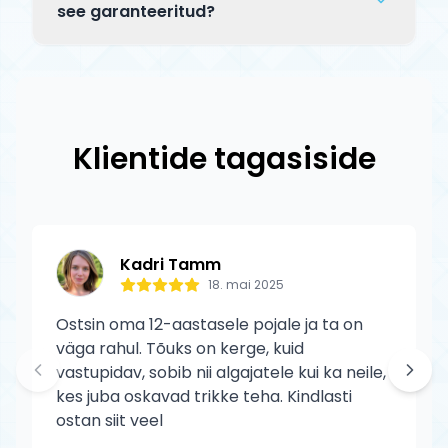
jooksul. Saadetise staatust saad jälgida
Tagastatav toode peab olema
see garanteeritud?
tracking-koodi abil.
kasutamata, originaalpakendis ja terves
Jah, kõik Tõuks.ee tooted on 100%
seisukorras. Defektse toote puhul katame
originaalid ametlikelt edasimüüjatelt. Blunt
tagastuskulud meie.
toodetele kehtib tootja garantii
tootmisdefektide vastu. Garantii ei kata
Klientide tagasiside
normaalset kulumist ega kasutaja
põhjustatud kahjustusi.
Kadri Tamm
18. mai 2025
Ostsin oma 12-aastasele pojale ja ta on
väga rahul. Tõuks on kerge, kuid
vastupidav, sobib nii algajatele kui ka neile,
kes juba oskavad trikke teha. Kindlasti
ostan siit veel