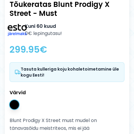
Tõukeratas Blunt Prodigy X
Street - Must
Kuni 60 kuud
0€ lepingutasu!
299.95
€
Tasuta kulleriga koju kohaletoimetamine üle
kogu Eesti!
Värvid
Blunt Prodigy X Street must mudel on
tänavasõidu meistriteos, mis ei jää