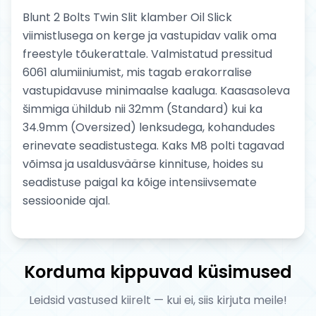
Blunt 2 Bolts Twin Slit klamber Oil Slick
viimistlusega on kerge ja vastupidav valik oma
freestyle tõukerattale. Valmistatud pressitud
6061 alumiiniumist, mis tagab erakorralise
vastupidavuse minimaalse kaaluga. Kaasasoleva
šimmiga ühildub nii 32mm (Standard) kui ka
34.9mm (Oversized) lenksudega, kohandudes
erinevate seadistustega. Kaks M8 polti tagavad
võimsa ja usaldusväärse kinnituse, hoides su
seadistuse paigal ka kõige intensiivsemate
sessioonide ajal.
Korduma kippuvad küsimused
Leidsid vastused kiirelt — kui ei, siis kirjuta meile!