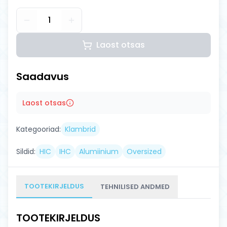
1
Laost otsas
Saadavus
Laost otsas
Kategooriad:
Klambrid
Sildid:
HIC
IHC
Alumiinium
Oversized
TOOTEKIRJELDUS
TEHNILISED ANDMED
TOOTEKIRJELDUS