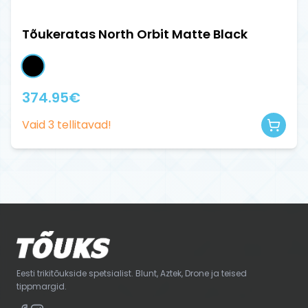
Tõukeratas North Orbit Matte Black
374.95
€
Vaid
3
tellitavad!
Eesti trikitõukside spetsialist. Blunt, Aztek, Drone ja teised
tippmargid.