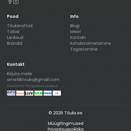
Pood
Info
Tõukerattad
Blogi
Tallad
Meist
Lenksud
Kontakt
Brändid
Kohaletoimetamine
Tagastamine
Kontakt
Kirjuta meile
ametliktouks@gmail.com
Vastame 1 tööpäeva jooksul
©
2026
Tõuks.ee
Müügitingimused
Privaatsuspoliitika