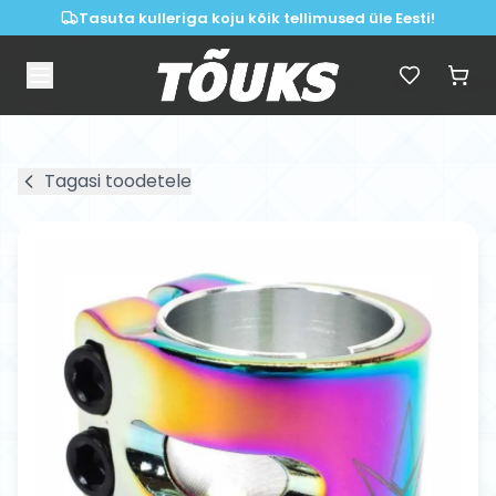
Tasuta kulleriga koju kõik tellimused üle Eesti!
Tagasi toodetele