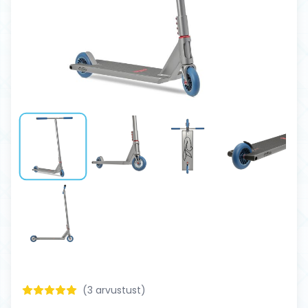
(
3
arvustust)