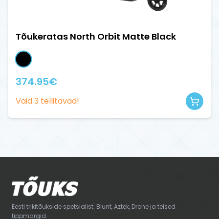
Tõukeratas North Orbit Matte Black
374.95
€
Vaid
3
tellitavad!
Eesti trikitõukside spetsialist. Blunt, Aztek, Drone ja teised
tippmargid.