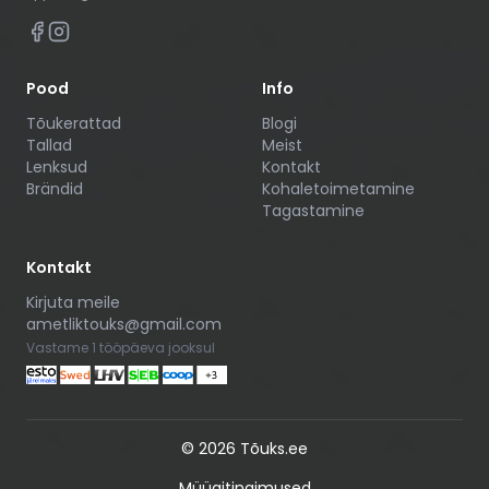
Pood
Info
Tõukerattad
Blogi
Tallad
Meist
Lenksud
Kontakt
Brändid
Kohaletoimetamine
Tagastamine
Kontakt
Kirjuta meile
ametliktouks@gmail.com
Vastame 1 tööpäeva jooksul
©
2026
Tõuks.ee
Müügitingimused