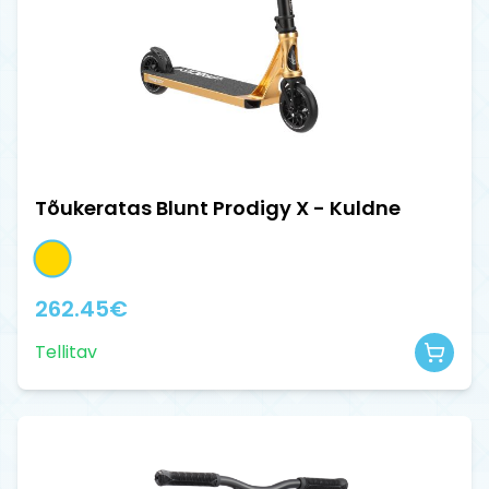
Tõukeratas Blunt Prodigy X - Kuldne
262.45
€
Tellitav