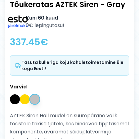
Tõukeratas AZTEK Siren - Gray
Kuni 60 kuud
0€ lepingutasu!
337.45
€
Tasuta kulleriga koju kohaletoimetamine üle
kogu Eesti!
Värvid
AZTEK Siren Hall mudel on suurepärane valik
tõsistele trikisõitjatele, kes hindavad tipptasemel
komponente, avaramat sõiduplatvormi ja