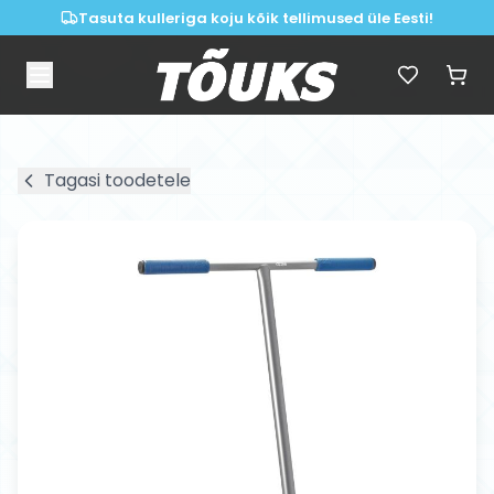
Tasuta kulleriga koju kõik tellimused üle Eesti!
Tagasi toodetele