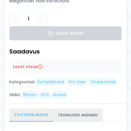
elegantset halli värvitooni.
1
Laost otsas
Saadavus
Laost otsas
Kategooriad:
Komplektsed
Pro tase
Tõukerattad
Sildid:
115mm
SCS
Boxed
TOOTEKIRJELDUS
TEHNILISED ANDMED