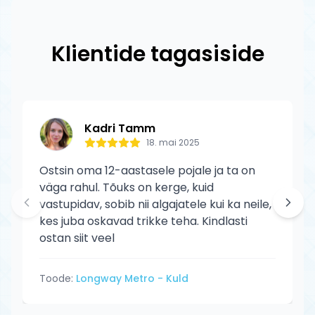
originaalid ametlikelt edasimüüjatelt.
tagastuskulud meie.
AZTEK toodetele kehtib tootja garantii
tootmisdefektide vastu. Garantii ei kata
Klientide tagasiside
normaalset kulumist ega kasutaja
põhjustatud kahjustusi.
Kadri Tamm
18. mai 2025
Ostsin oma 12-aastasele pojale ja ta on
väga rahul. Tõuks on kerge, kuid
vastupidav, sobib nii algajatele kui ka neile,
kes juba oskavad trikke teha. Kindlasti
ostan siit veel
Toode:
Longway Metro - Kuld