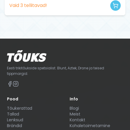
Vaid
3
tellitavad!
Eesti trikitõukside spetsialist. Blunt, Aztek, Drone ja teised
tippmargid.
Pood
Info
Tõukerattad
Blogi
Tallad
Meist
Lenksud
Kontakt
Brändid
Kohaletoimetamine