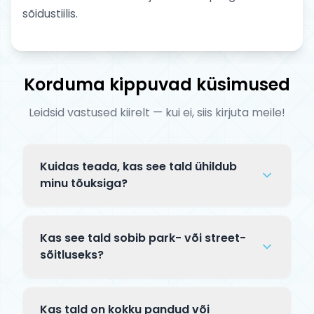
sõidustiilis.
Korduma kippuvad küsimused
Leidsid vastused kiirelt — kui ei, siis kirjuta meile!
Kuidas teada, kas see tald ühildub
minu tõuksiga?
Enne ostu kontrolli kolme asja: (1)
rattasuurus — tald peab mahutama sinu
Kas see tald sobib park- või street-
rataste läbimõõtu (100, 110 või 120 mm);
sõitluseks?
(2) peatoru tüüp — integreeritud
See tald sobib nii park- kui street-
headtube vajab integreeritud headset-i;
sõitluseks. Talla laius määrab sobivaima
(3) kompressioonisüsteem (SCS/HIC/IHC).
Kas tald on kokku pandud või