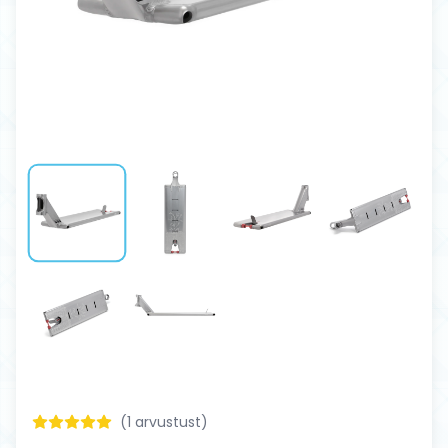
(
1
arvustust)