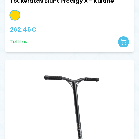
Tõukeratas Blunt Prodigy X - Kuldne
262.45
€
Tellitav