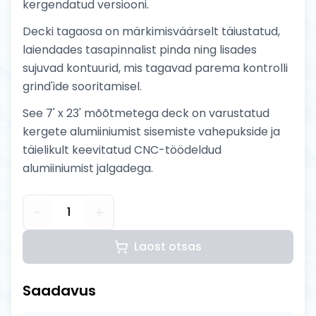
kergendatud versiooni.
Decki tagaosa on märkimisväärselt täiustatud,
laiendades tasapinnalist pinda ning lisades
sujuvad kontuurid, mis tagavad parema kontrolli
grind'ide sooritamisel.
See 7' x 23' mõõtmetega deck on varustatud
kergete alumiiniumist sisemiste vahepukside ja
täielikult keevitatud CNC-töödeldud
alumiiniumist jalgadega.
1
Laost otsas
Saadavus