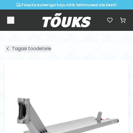
Tasuta kulleriga koju kõik tellimused üle Eesti!
Tagasi toodetele