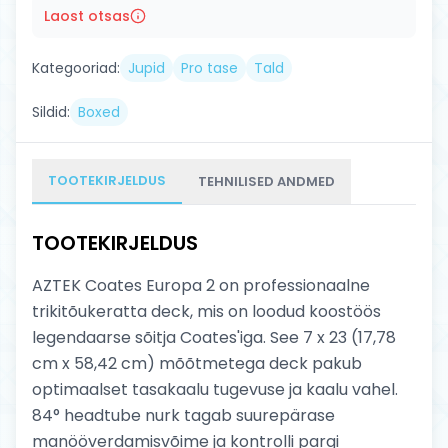
Laost otsas
Kategooriad:
Jupid
Pro tase
Tald
Sildid:
Boxed
TOOTEKIRJELDUS
TEHNILISED ANDMED
TOOTEKIRJELDUS
AZTEK Coates Europa 2 on professionaalne
trikitõukeratta deck, mis on loodud koostöös
legendaarse sõitja Coates'iga. See 7 x 23 (17,78
cm x 58,42 cm) mõõtmetega deck pakub
optimaalset tasakaalu tugevuse ja kaalu vahel.
84° headtube nurk tagab suurepärase
manööverdamisvõime ja kontrolli pargi