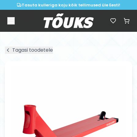
Tasuta kulleriga koju kõik tellimused üle Eesti!
Tagasi toodetele