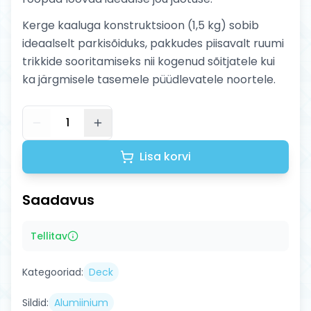
Kerge kaaluga konstruktsioon (1,5 kg) sobib
ideaalselt parkisõiduks, pakkudes piisavalt ruumi
trikkide sooritamiseks nii kogenud sõitjatele kui
ka järgmisele tasemele püüdlevatele noortele.
1
Lisa korvi
Saadavus
Tellitav
Kategooriad:
Deck
Sildid:
Alumiinium