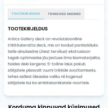
TOOTEKIRJELDUS
TEHNILISED ANDMED
TOOTEKIRJELDUS
Antics Gallery deck on revolutsiooniline
trikitõukeratta deck, mis on loodud parkisõiduks.
Selle ainulaadne ühest tervikust ekstrusioon
tagab optimaalse jõu jaotuse ilma lisamaterjalita,
hoides deki kergena. 5-tolline laius pakub
sõitjatele piisavalt ruumi trikkide sooritamiseks,
tehes sellest ideaalse valiku nii kogenud
sõitjatele kui ka ambitsioonikatele noortele.
Korduma kippuvad küsimused