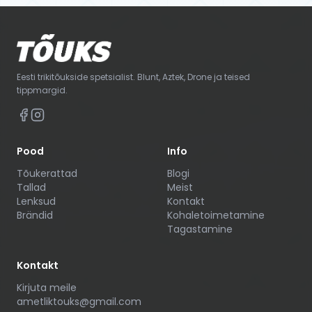
Eesti trikitõukside spetsialist. Blunt, Aztek, Drone ja teised
tippmargid.
Pood
Info
Tõukerattad
Blogi
Tallad
Meist
Lenksud
Kontakt
Brändid
Kohaletoimetamine
Tagastamine
Kontakt
Kirjuta meile
ametliktouks@gmail.com