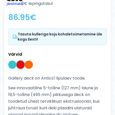
0€ lepingutasu!
86.95
€
Tasuta kulleriga koju kohaletoimetamine üle
kogu Eesti!
Värvid
Gallery deck on Antics'i lipulaev toode.
See innovaatiline 5-tolline (127 mm) laiune ja
19,5-tolline (495 mm) pikkusega deck on
toodetud ühest terviklikust ekstrusioonist, kus
juhtraua torust kuni deki plaadini ulatuvad
rööpad loovad ideaalse jõu jaotuse.