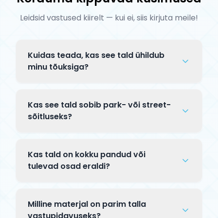
Leidsid vastused kiirelt — kui ei, siis kirjuta meile!
Kuidas teada, kas see tald ühildub
minu tõuksiga?
Enne ostu kontrolli kolme asja: (1)
rattasuurus — tald peab mahutama sinu
Kas see tald sobib park- või street-
rataste läbimõõtu (100, 110 või 120 mm);
sõitluseks?
(2) peatoru tüüp — integreeritud
See tald sobib nii park- kui street-
headtube vajab integreeritud headset-i;
sõitluseks. Talla laius määrab sobivaima
(3) kompressioonisüsteem (SCS/HIC/IHC).
Kas tald on kokku pandud või
kasutuse — kitsam tald (alla 5") on parem
Kahtluse korral kirjuta meile!
tulevad osad eraldi?
pargis, laiem (5.5"+) tänaval.
Tald tarnitakse ilma teiste
komponentideta — ilma rattaste, peatoru
Milline materjal on parim talla
ja kahvlita. See on eraldi osa, mis sobib
vastupidavuseks?