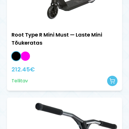
Root Type R Mini Must — Laste Mini
Tõukeratas
212.45
€
Tellitav