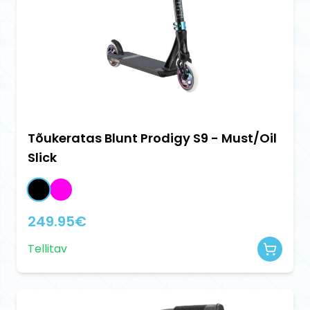
Tõukeratas Blunt Prodigy S9 - Must/Oil
Slick
249.95
€
Tellitav