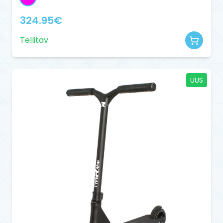
324.95
€
Tellitav
UUS