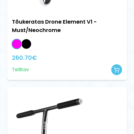
Tõukeratas Drone Element V1 -
Must/Neochrome
260.70
€
Tellitav