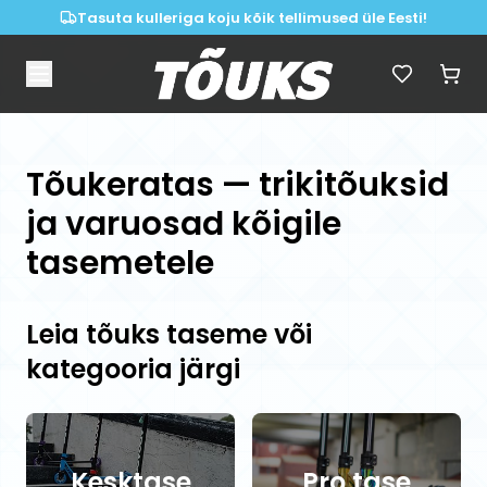
Tasuta kulleriga koju kõik tellimused üle Eesti!
Tõukeratas — trikitõuksid
ja varuosad kõigile
tasemetele
Leia tõuks taseme või
kategooria järgi
Kesktase
Pro tase