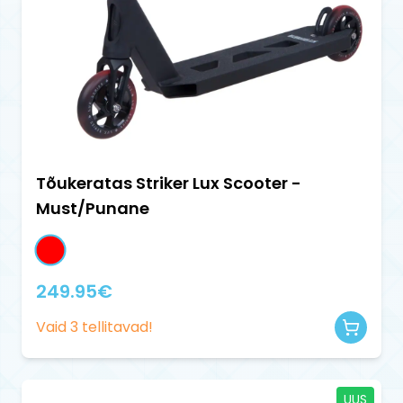
Tõukeratas Striker Lux Scooter -
Must/Punane
249.95
€
Vaid
3
tellitavad!
UUS