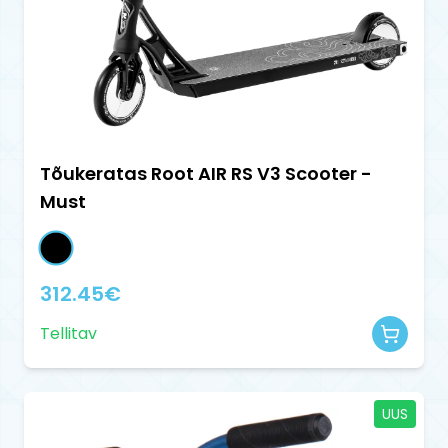
Tõukeratas Root AIR RS V3 Scooter -
Must
312.45
€
Tellitav
UUS