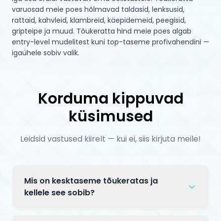
varuosad meie poes hõlmavad taldasid, lenksusid, 
rattaid, kahvleid, klambreid, käepidemeid, peegisid, 
gripteipe ja muud. Tõukeratta hind meie poes algab 
entry-level mudelitest kuni top-taseme profivahendini — 
igaühele sobiv valik.
Korduma kippuvad
küsimused
Leidsid vastused kiirelt — kui ei, siis kirjuta meile!
Mis on kesktaseme tõukeratas ja
kellele see sobib?
Kesktaseme tõukeratas on samm algaja