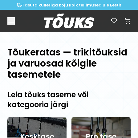
Tasuta kulleriga koju kõik tellimused üle Eesti!
Tõukeratas — trikitõuksid
ja varuosad kõigile
tasemetele
Leia tõuks taseme või
kategooria järgi
Kesktase
Pro tase