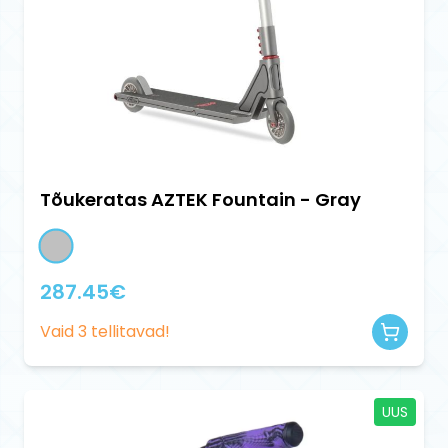
Tõukeratas AZTEK Fountain - Gray
287.45
€
Vaid
3
tellitavad!
UUS