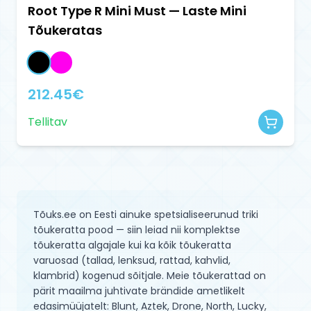
Root Type R Mini Must — Laste Mini
Tõukeratas
212.45
€
Tellitav
Tõuks.ee on Eesti ainuke spetsialiseerunud triki
tõukeratta pood — siin leiad nii komplektse
tõukeratta algajale kui ka kõik tõukeratta
varuosad (tallad, lenksud, rattad, kahvlid,
klambrid) kogenud sõitjale. Meie tõukerattad on
pärit maailma juhtivate brändide ametlikelt
edasimüüjatelt: Blunt, Aztek, Drone, North, Lucky,