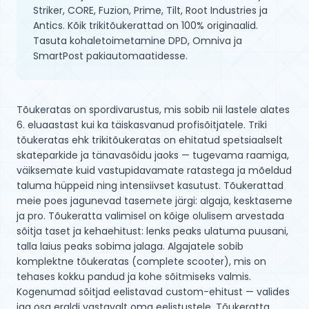
Striker, CORE, Fuzion, Prime, Tilt, Root Industries ja
Antics. Kõik trikitõukerattad on 100% originaalid.
Tasuta kohaletoimetamine DPD, Omniva ja
SmartPost pakiautomaatidesse.
Tõukeratas on spordivarustus, mis sobib nii lastele alates 
6. eluaastast kui ka täiskasvanud profisõitjatele. Triki 
tõukeratas ehk trikitõukeratas on ehitatud spetsiaalselt 
skateparkide ja tänavasõidu jaoks — tugevama raamiga, 
väiksemate kuid vastupidavamate ratastega ja mõeldud 
taluma hüppeid ning intensiivset kasutust. Tõukerattad 
meie poes jagunevad tasemete järgi: algaja, kesktaseme 
ja pro. Tõukeratta valimisel on kõige olulisem arvestada 
sõitja taset ja kehaehitust: lenks peaks ulatuma puusani, 
talla laius peaks sobima jalaga. Algajatele sobib 
komplektne tõukeratas (complete scooter), mis on 
tehases kokku pandud ja kohe sõitmiseks valmis. 
Kogenumad sõitjad eelistavad custom-ehitust — valides 
iga osa eraldi vastavalt oma eelistustele. Tõukeratta 