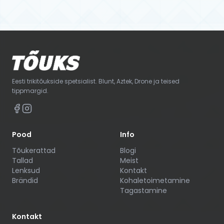
Eesti trikitõukside spetsialist. Blunt, Aztek, Drone ja teised
tippmargid.
Pood
Info
Tõukerattad
Blogi
Tallad
Meist
Lenksud
Kontakt
Brändid
Kohaletoimetamine
Tagastamine
Kontakt