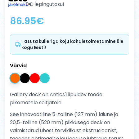
0€ lepingutasu!
86.95
€
Tasuta kulleriga koju kohaletoimetamine üle
kogu Eesti!
Värvid
Gallery deck on Antics'i lipulaev toode
pikematele sõitjatele.
See innovaatiline 5-tolline (127 mm) laiune ja
20,5-tolline (520 mm) pikkusega deck on
valmistatud ühest terviklikust ekstrusioonist,
tagades optimaalse jõu jaotuse juhtraua torust