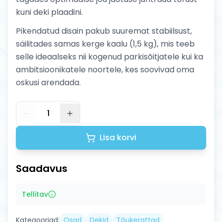
kuni deki plaadini.
Pikendatud disain pakub suuremat stabiilsust,
säilitades samas kerge kaalu (1,5 kg), mis teeb
selle ideaalseks nii kogenud parkisõitjatele kui ka
ambitsioonikatele noortele, kes soovivad oma
oskusi arendada.
1
Lisa korvi
Saadavus
Tellitav
Kategooriad:
Osad
Dekid
Tõukerattad