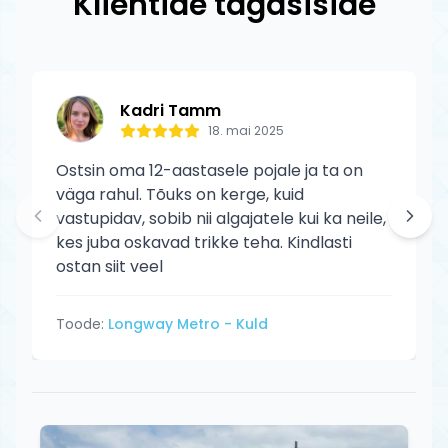
Klientide tagasiside
normaalset kulumist ega kasutaja
põhjustatud kahjustusi.
Kadri Tamm
18. mai 2025
Ostsin oma 12-aastasele pojale ja ta on
väga rahul. Tõuks on kerge, kuid
vastupidav, sobib nii algajatele kui ka neile,
kes juba oskavad trikke teha. Kindlasti
ostan siit veel
Toode:
Longway Metro - Kuld